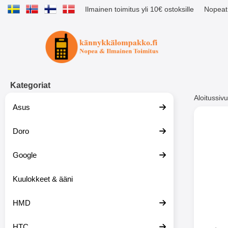
Ilmainen toimitus yli 10€ ostoksille
Nopeat 
Ostoskori laajennettu Tibro billig
Kategoriat
Aloitussivu
Asus
Muutk
Doro
Google
-51%
Kuulokkeet & ääni
HMD
HTC