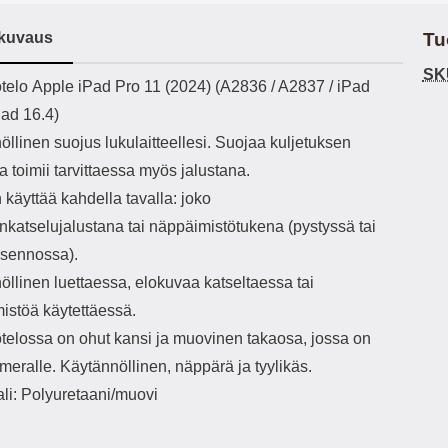
h-versio: 5.3 Akkukotelon
Lightning -johto tulee mukana. Tuote
u
tti: 200 mha Kuunteluaika:
on CE-merkitty Input: AC100-240V
m
kuvaus
Tu
noin 4 tuntia
50/60Hz 0.8A Max Output: USB:
Ko
DC5V/3.0A (15W) 9V/2.0A (18W)
Kote
SK
ekuvaus
telo Apple iPad Pro 11 (2024) (A2836 / A2837 / iPad
12V/1.5 (18W) Type-C: 5V/3A
ti
(PD15W) 9V/2.22A (PD20W)
aukk
Pad 16.4)
12V/1.67A(PD20W) Total Effekt:
tarv
llinen suojus lukulaitteellesi. Suojaa kuljetuksen
5V/3A Max Maximum output: 20.W
v
Max Johdon pituus: 1 metri Väri:
lisäl
a toimii tarvittaessa myös jalustana.
Valkoinen
etu-
käyttää kahdella tavalla: joko
task
ta
nkatselujalustana tai näppäimistötukena (pystyssä tai
vetok
sennossa).
täm
Ja m
öllinen luettaessa, elokuvaa katseltaessa tai
sitä 
istöä käytettäessä.
on
kiin
telossa on ohut kansi ja muovinen takaosa, jossa on
meralle. Käytännöllinen, näppärä ja tyylikäs.
ali: Polyuretaani/muovi