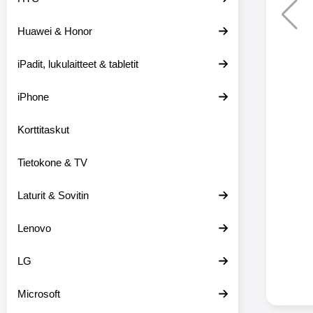
Huawei & Honor
Langat
iPadit, lukulaitteet & tabletit
XO-X33 Bl
iPhone
X33 ov
kuulo
36.9
Mukan
Korttitaskut
kuulokk
menetä 
Tietokone & TV
laturina k
käytössä
koteloon, 
Laturit & Sovitin
kuunne
Molempi
Lenovo
eriksee
varustet
voidaan k
LG
Bluetoot
hyvän
Microsoft
yhteyde
joka kest