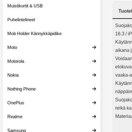
Bluetoot
Muistikortit & USB
kapasitee
Tuote
Puhelintelineet
Tuot
Suojako
Mob Holder Kännykkäpidike
16.3 / i
Käytännö
Moto
aikana j
Voidaan 
Motorola
elokuva
Nokia
vaaka-a
Käytänn
Nothing Phone
näppäim
Suojako
OnePlus
reikä ka
Materia
Realme
Samsung