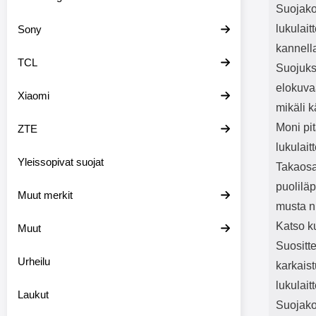
Suojakot
lukulai
Sony
kannell
TCL
Suojukse
elokuvaa
Xiaomi
mikäli k
Moni pit
ZTE
lukulait
Yleissopivat suojat
Takaosa
puolilä
Muut merkit
musta n
Katso ku
Muut
Suositt
Urheilu
karkaist
lukulait
Laukut
Suojakot