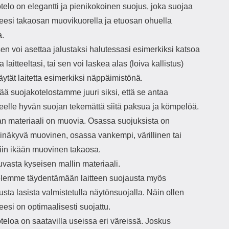
elo on elegantti ja pienikokoinen suojus, joka suojaa
tteesi takaosan muovikuorella ja etuosan ohuella
a.
n voi asettaa jalustaksi halutessasi esimerkiksi katsoa
 laitteeltasi, tai sen voi laskea alas (loiva kallistus)
äytät laitetta esimerkiksi näppäimistönä.
ää suojakotelostamme juuri siksi, että se antaa
teelle hyvän suojan tekemättä siitä paksua ja kömpelöä.
n materiaali on muovia. Osassa suojuksista on
pinäkyvä muovinen, osassa vankempi, värillinen tai
iin ikään muovinen takaosa.
vasta kyseisen mallin materiaali.
elemme täydentämään laitteen suojausta myös
usta lasista valmistetulla näytönsuojalla. Näin ollen
teesi on optimaalisesti suojattu.
eloa on saatavilla useissa eri väreissä. Joskus