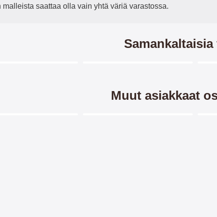
n malleista saattaa olla vain yhtä väriä varastossa.
Samankaltaisia 
10 variantit
Merkitse blow productListContainer
Merkitse blow productListCo
7 variantit
Muut asiakkaat os
16 variantit
Merkitse blow productListContainer
Merkitse blow productListCo
7 variantit
jus iPad Pro 11 (2024)
Standcase-suojus iPad Pro 11
N
(2024)
s Apple iPad Pro 11 (2024)
Standcase Lasten Kotelo
/ A2837 / iPad 16.3 / iPad
tabletille Apple iPad Pro 11 (2024)
nä