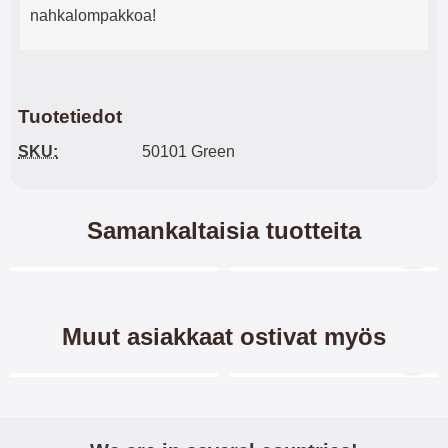
nahkalompakkoa!
Tuotetiedot
SKU:
50101 Green
Samankaltaisia tuotteita
Merkitse blow productListContainer
Merkitse blow productL
6 variantit
Muut asiakkaat ostivat myös
Merkitse blow productListContainer
Merkitse blow productL
2 variantit
-38%
-28%