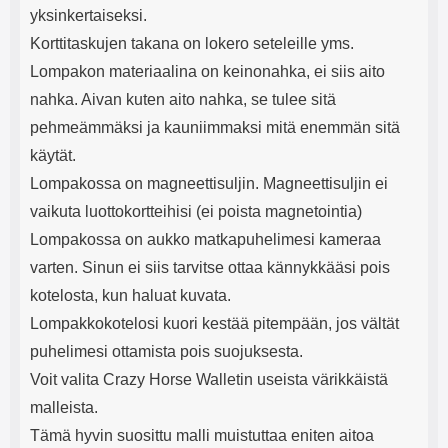
yksinkertaiseksi.
Korttitaskujen takana on lokero seteleille yms.
Lompakon materiaalina on keinonahka, ei siis aito
nahka. Aivan kuten aito nahka, se tulee sitä
pehmeämmäksi ja kauniimmaksi mitä enemmän sitä
käytät.
Lompakossa on magneettisuljin. Magneettisuljin ei
vaikuta luottokortteihisi (ei poista magnetointia)
Lompakossa on aukko matkapuhelimesi kameraa
varten. Sinun ei siis tarvitse ottaa kännykkääsi pois
kotelosta, kun haluat kuvata.
Lompakkokotelosi kuori kestää pitempään, jos vältät
puhelimesi ottamista pois suojuksesta.
Voit valita Crazy Horse Walletin useista värikkäistä
malleista.
Tämä hyvin suosittu malli muistuttaa eniten aitoa