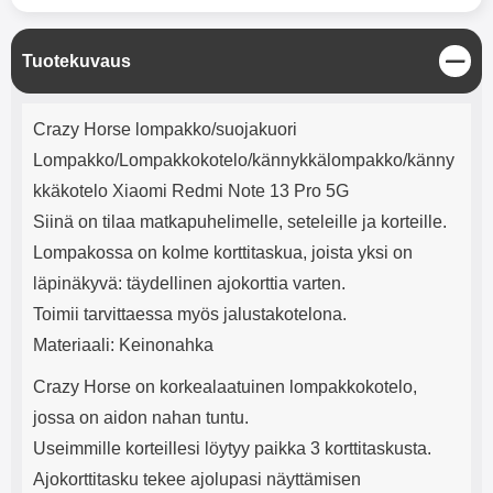
mha Kuunteluaika: noin 4 tuntia
Input: AC100-240V 50/60Hz 0.8A
Max Output: USB: DC5V/3.0A
(15W) 9V/2.0A (18W) 12V/1.5
S
Tuotekuvaus
(18W) Type-C: 5V/3A (PD15W)
u
9V/2.22A (PD20W)
l
Tuotekuvaus
12V/1.67A(PD20W) Total Effekt:
j
Crazy Horse lompakko/suojakuori
5V/3A Max Maximum output:
e
20.W Max Johdon pituus: 1 metri
Lompakko/Lompakkokotelo/kännykkälompakko/känny
Väri: Valkoinen
kkäkotelo Xiaomi Redmi Note 13 Pro 5G
Siinä on tilaa matkapuhelimelle, seteleille ja korteille.
Lompakossa on kolme korttitaskua, joista yksi on
läpinäkyvä: täydellinen ajokorttia varten.
Toimii tarvittaessa myös jalustakotelona.
Materiaali: Keinonahka
Crazy Horse on korkealaatuinen lompakkokotelo,
jossa on aidon nahan tuntu.
Useimmille korteillesi löytyy paikka 3 korttitaskusta.
Ajokorttitasku tekee ajolupasi näyttämisen