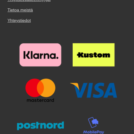
puhdistuspyyhe tulevat paketissa
malleista. Tämä hyvin suosittu
yhdistelmän monista eri väreistä.
mukana. Puhdista teipillä
malli muistuttaa eniten aitoa
Tietoa meistä
viimeisetkin pölyhiukkaset.
nahkalompakkoa!
Puhdistamiseen kannattaa
Yhteystiedot
panostaa, sillä pienikin näytölle
jäävä pölyhiukkanen näkyy
selvästi suojalasin alta. Poista
suojakalvo ja aseta lasi näytön
päälle. Katso tarkasti mihin
suojan haluat ennen kuin asetat
sen paikoilleen. Kun lasi on
haluamallasi paikalla, laske se
varovaisesti näyttöä vasten. Älä
hankaa. Kun olen päästänyt
suojalasista irti, se "imeytyy"
itsestään näyttöön kiinni.
Mahdolliset ilmakuplat hierotaan
ulos laitaa kohden esimerkiksi
luottokortin avulla. Pienimmät
ilmakuplat voivat kadota itsestään
24 tunnin sisällä. Puhelimesi
näyttö on nyt suojattu parhaalla
mahdollisella tavalla! Kannattaa
panostaa hieman ylimääräistä