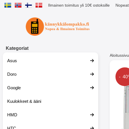
Ilmainen toimitus yli 10€ ostoksille
Nopeat 
Ostoskori laajennettu Tibro billig
Kategoriat
Aloitussivu
Asus
Muutk
Doro
Hinta
- 4
Google
-51%
Kuulokkeet & ääni
HMD
HTC