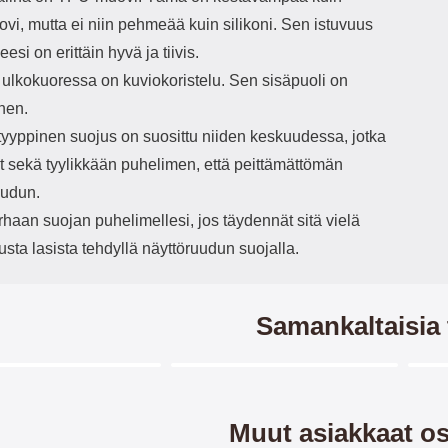
vi, mutta ei niin pehmeää kuin silikoni. Sen istuvuus
esi on erittäin hyvä ja tiivis.
 ulkokuoressa on kuviokoristelu. Sen sisäpuoli on
nen.
yyppinen suojus on suosittu niiden keskuudessa, jotka
t sekä tyylikkään puhelimen, että peittämättömän
uudun.
haan suojan puhelimellesi, jos täydennät sitä vielä
usta lasista tehdyllä näyttöruudun suojalla.
Samankaltaisia 
Merkitse blow productListContainer
Merkitse blow productListCo
4 variantit
-40%
-4
Muut asiakkaat os