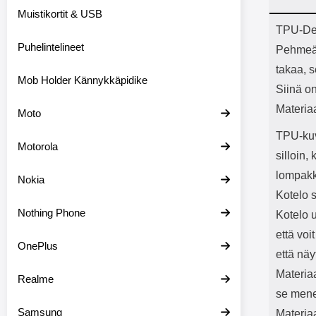
Bluetoot
Muistikortit & USB
kapasitee
Tuot
TPU-Des
Puhelintelineet
Pehmeä j
takaa, 
Mob Holder Kännykkäpidike
Siinä on
Materia
Moto
TPU-kuv
Motorola
silloin,
lompakk
Nokia
Kotelo s
Nothing Phone
Kotelo 
että voi
OnePlus
että näy
Materia
Realme
se mene 
Samsung
Materia