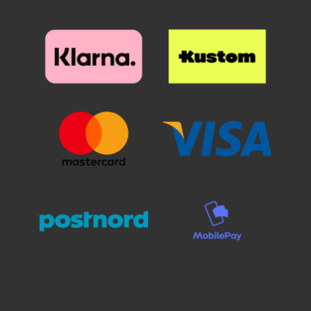
eniten? Mikä on Skimblocker?
Kotelo on varusteltu
Skimblockerilla, joka tunnetaan
myös nimellä RFID suoja /
suojakilpi / lukusuojus, mikä
tarkoittaa, että kotelo suojaa
korttejasi valitettavasti
yleistyneeltä skimmaukselta.
Skimblocker
Magneettilompakkomme avulla
korttisi suojataan tahattomien
maksujen varalta. *HUOM!
kännykkälompakko.fi ei ole
vastuussa luottokorteista, jotka
joutuvat skimmauksen kohteiksi!
Kiitos, että ostat verkkokaupasta
kännykkälompakko.fi – suoja on
tärkeä!