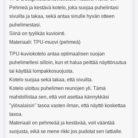
e
mha Kuunteluaika: noin 4 tuntia
Input: AC100-240V 50/60Hz 0.8A
Pehmeä ja kestävä kotelo, joka suojaa puhelintasi
Max Output: USB: DC5V/3.0A
(15W) 9V/2.0A (18W) 12V/1.5
sivuilta ja takaa, sekä antaa sinulle hyvän otteen
(18W) Type-C: 5V/3A (PD15W)
puhelimestasi.
9V/2.22A (PD20W)
12V/1.67A(PD20W) Total Effekt:
Siinä on tyylikäs kuviointi.
5V/3A Max Maximum output:
Materiaali: TPU-muovi (pehmeä)
20.W Max Johdon pituus: 1 metri
Väri: Valkoinen
TPU-kuviokotelo antaa optimaalisen suojan
puhelimellesi silloin, kun et halua peittää näyttöruutua
tai käyttää lompakkosuojusta.
Kotelo suojaa sekä takaa, että sivuilta.
Kotelo ulottuu puhelimen reunojen yli. Tämä
mahdollistaa sen, että voit asettaa kännykkäsi
"ylösalaisin" tasoa vasten ilman, että näyttö koskettaa
tasoa.
Materiaali on pehmeää ja kestävää, voit vääntää
suojusta, eikä se mene rikki jos pudotat sen lattialle.