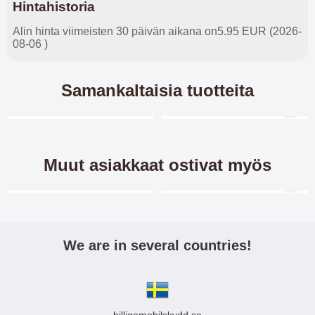
Hintahistoria
Alin hinta viimeisten 30 päivän aikana on5.95 EUR (2026-
08-06 )
Samankaltaisia tuotteita
Merkitse blow productListContainer
Merkitse blow productL
6 variantit
-37%
Muut asiakkaat ostivat myös
Merkitse blow productListContainer
Merkitse blow productL
-40%
-40%
We are in several countries!
Crazy Horse Lompakko
Skimblocker XL Magnet
Honor 9X
Wallet Honor 9X