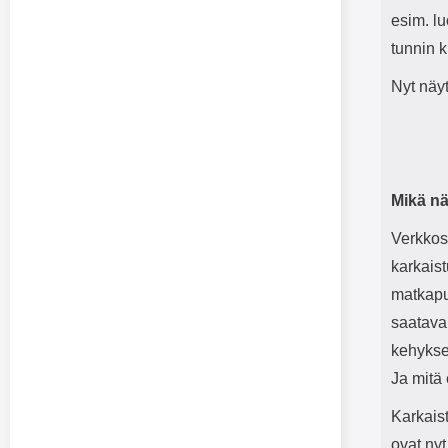
esim. lu
tunnin 
Nyt näy
Mikä nä
Verkkos
karkaist
matkapu
saatava
kehykse
Ja mitä 
Karkais
ovat ny