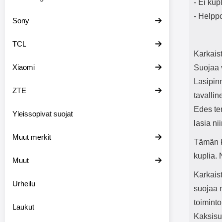
- Ei kup
- Helppo
Sony
TCL
Karkaist
Xiaomi
Suojaa v
Lasipin
ZTE
tavalli
Edes ter
Yleissopivat suojat
lasia ni
Muut merkit
Tämän k
kuplia.
Muut
Karkaist
Urheilu
suojaa n
toimint
Laukut
Kaksisuu