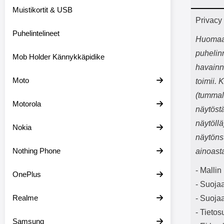
Bluetoot
Muistikortit & USB
kapasitee
Tuot
Privacy
Puhelintelineet
Huomaa, 
puhelin
Mob Holder Kännykkäpidike
havainn
Moto
toimii. 
(tummal
Motorola
näytöstä
näytöllä
Nokia
näytöns
Nothing Phone
ainoast
- Malli
OnePlus
- Suoja
Realme
- Suojaa
- Tietos
Samsung