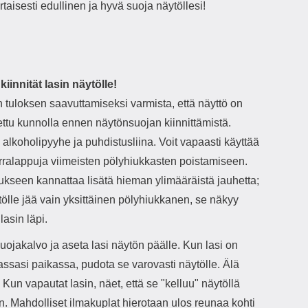
taisesti edullinen ja hyvä suoja näytöllesi!
iinnität lasin näytölle!
 tuloksen saavuttamiseksi varmista, että näyttö on
ettu kunnolla ennen näytönsuojan kiinnittämistä.
lkoholipyyhe ja puhdistusliina. Voit vapaasti käyttää
rralappuja viimeisten pölyhiukkasten poistamiseen.
ukseen kannattaa lisätä hieman ylimääräistä jauhetta;
ölle jää vain yksittäinen pölyhiukkanen, se näkyy
lasin läpi.
uojakalvo ja aseta lasi näytön päälle. Kun lasi on
ssasi paikassa, pudota se varovasti näytölle. Älä
Kun vapautat lasin, näet, että se "kelluu" näytöllä
n. Mahdolliset ilmakuplat hierotaan ulos reunaa kohti