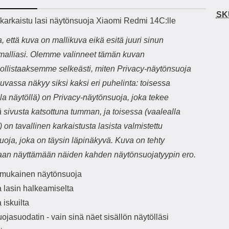
h-versio: 5.3 Akkukotelon
Lightning -johto tulee mukana. Tuote
u
SK
tti: 200 mha Kuunteluaika:
on CE-merkitty Input: AC100-240V
m
ekuvaus
 karkaistu lasi näytönsuoja Xiaomi Redmi 14C:lle
noin 4 tuntia
50/60Hz 0.8A Max Output: USB:
Ko
DC5V/3.0A (15W) 9V/2.0A (18W)
Kote
että kuva on mallikuva eikä esitä juuri sinun
12V/1.5 (18W) Type-C: 5V/3A
ti
malliasi. Olemme valinneet tämän kuvan
(PD15W) 9V/2.22A (PD20W)
aukk
12V/1.67A(PD20W) Total Effekt:
tarv
ollistaaksemme selkeästi, miten Privacy-näytönsuoja
5V/3A Max Maximum output: 20.W
v
Kuvassa näkyy siksi kaksi eri puhelinta: toisessa
Max Johdon pituus: 1 metri Väri:
lisäl
Valkoinen
etu-
la näytöllä) on Privacy-näytönsuoja, joka tekee
task
 sivusta katsottuna tumman, ja toisessa (vaalealla
ta
vetok
) on tavallinen karkaistusta lasista valmistettu
täm
uoja, joka on täysin läpinäkyvä. Kuva on tehty
Ja m
sitä 
aan näyttämään näiden kahden näytönsuojatyypin ero.
on
kiin
n mukainen näytönsuoja
a lasin halkeamiselta
 iskuilta
uojasuodatin - vain sinä näet sisällön näytölläsi