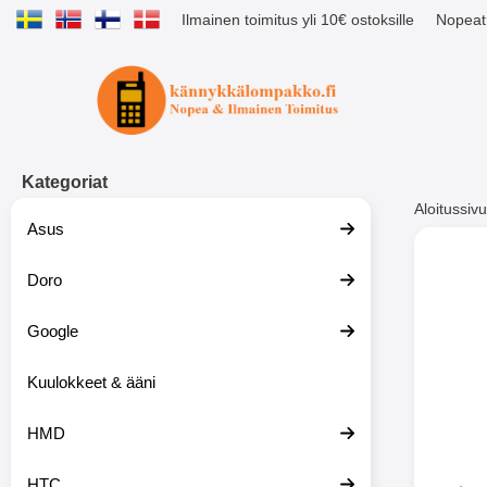
Ilmainen toimitus yli 10€ ostoksille
Nopeat 
Ostoskori laajennettu Tibro billig
Kategoriat
Aloitussivu
Asus
Muutk
Doro
Google
-51%
Kuulokkeet & ääni
HMD
HTC