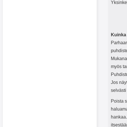
Yksinker
Kuinka k
Parhaan
puhdist
Mukana a
myös ta
Puhdist
Jos näyt
selvästi 
Poista s
haluama
hankaa. 
itsestää