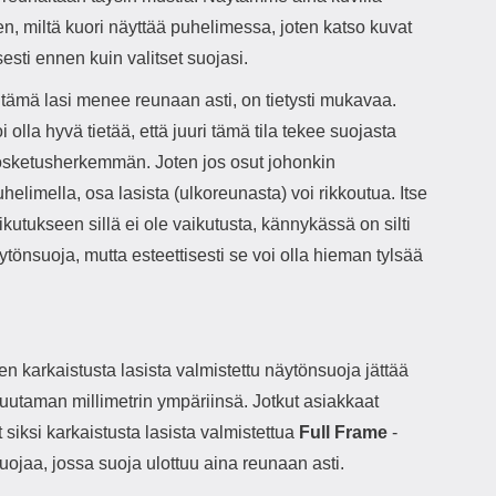
en, miltä kuori näyttää puhelimessa, joten katso kuvat
sesti ennen kuin valitset suojasi.
 tämä lasi menee reunaan asti, on tietysti mukavaa.
i olla hyvä tietää, että juuri tämä tila tekee suojasta
sketusherkemmän. Joten jos osut johonkin
elimella, osa lasista (ulkoreunasta) voi rikkoutua. Itse
kutukseen sillä ei ole vaikutusta, kännykässä on silti
tönsuoja, mutta esteettisesti se voi olla hieman tylsää
en karkaistusta lasista valmistettu näytönsuoja jättää
uutaman millimetrin ympäriinsä. Jotkut asiakkaat
 siksi karkaistusta lasista valmistettua
Full Frame
-
ojaa, jossa suoja ulottuu aina reunaan asti.