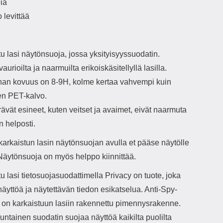
lia
 levittää
u lasi näytönsuoja, jossa yksityisyyssuodatin.
aurioilta ja naarmuilta erikoiskäsitellyllä lasilla.
nan kovuus on 8-9H, kolme kertaa vahvempi kuin
nen PET-kalvo.
ävät esineet, kuten veitset ja avaimet, eivät naarmuta
in helposti.
arkaistun lasin näytönsuojan avulla et pääse näytölle
 Näytönsuoja on myös helppo kiinnittää.
u lasi tietosuojasuodattimella Privacy on tuote, joka
äyttöä ja näytettävän tiedon esikatselua. Anti-Spy-
o on karkaistuun lasiin rakennettu pimennysrakenne.
ntainen suodatin suojaa näyttöä kaikilta puolilta