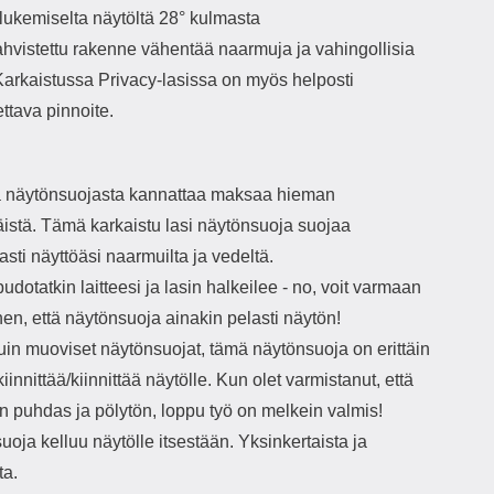
 lukemiselta näytöltä 28° kulmasta
ahvistettu rakenne vähentää naarmuja ja vahingollisia
 Karkaistussa Privacy-lasissa on myös helposti
ttava pinnoite.
 näytönsuojasta kannattaa maksaa hieman
äistä. Tämä karkaistu lasi näytönsuoja suojaa
sti näyttöäsi naarmuilta ja vedeltä.
udotatkin laitteesi ja lasin halkeilee - no, voit varmaan
inen, että näytönsuoja ainakin pelasti näytön!
uin muoviset näytönsuojat, tämä näytönsuoja on erittäin
iinnittää/kiinnittää näytölle. Kun olet varmistanut, että
n puhdas ja pölytön, loppu työ on melkein valmis!
oja kelluu näytölle itsestään. Yksinkertaista ja
ta.