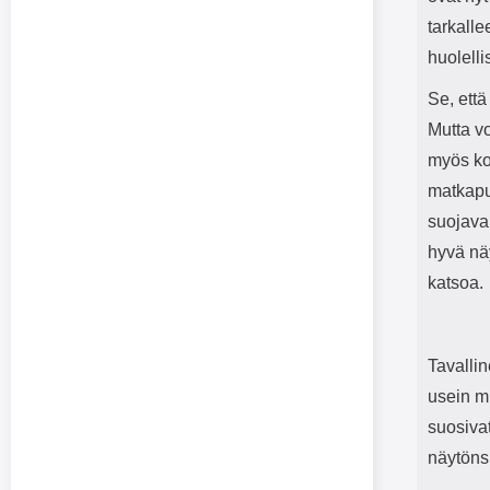
tarkalle
huolelli
Se, että
Mutta vo
myös ko
matkapuh
suojavai
hyvä näy
katsoa.
Tavallin
usein m
suosivat
näytönsu