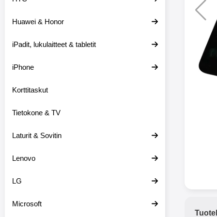
Huawei & Honor
Langat
iPadit, lukulaitteet & tabletit
XO-X33 Bl
iPhone
X33 ov
kuulo
36.9
Mukan
Korttitaskut
kuulokk
menetä 
Tietokone & TV
laturina k
käytössä
koteloon, 
Laturit & Sovitin
kuunne
Molempi
Lenovo
eriksee
varustet
voidaan k
LG
Bluetoot
hyvän
Microsoft
yhteyde
Tuote
joka kest