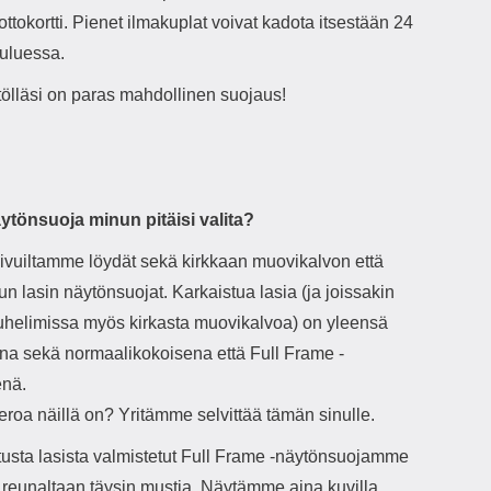
ottokortti. Pienet ilmakuplat voivat kadota itsestään 24
kuluessa.
tölläsi on paras mahdollinen suojaus!
ytönsuoja minun pitäisi valita?
ivuiltamme löydät sekä kirkkaan muovikalvon että
un lasin näytönsuojat. Karkaistua lasia (ja joissakin
helimissa myös kirkasta muovikalvoa) on yleensä
na sekä normaalikokoisena että Full Frame -
nä.
eroa näillä on? Yritämme selvittää tämän sinulle.
tusta lasista valmistetut Full Frame -näytönsuojamme
t reunaltaan täysin mustia. Näytämme aina kuvilla