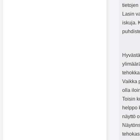
tietojen
Lasin v
iskuja.
puhdiste
Hyvästä
ylimäär
tehokkaa
Vaikka p
olla ilo
Toisin k
helppo k
näyttö o
Näytönsu
tehokas