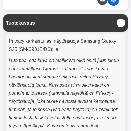
mha Kuunteluaika: noin 4 tuntia
Input: AC100-240V 50/60Hz 0.8A
Max Output: USB: DC5V/3.0A
(15W) 9V/2.0A (18W) 12V/1.5
(18W) Type-C: 5V/3A (PD15W)
S
Tuotekuvaus
9V/2.22A (PD20W)
u
12V/1.67A(PD20W) Total Effekt:
l
5V/3A Max Maximum output:
Tuotekuvaus
j
Privacy karkaistu lasi näytönsuoja Samsung Galaxy
20.W Max Johdon pituus: 1 metri
e
Väri: Valkoinen
S25 (SM-S931B/DS):lle
Huomaa, että kuva on mallikuva eikä esitä juuri sinun
puhelinmalliasi. Olemme valinneet tämän kuvan
havainnollistaaksemme selkeästi, miten Privacy-
näytönsuoja toimii. Kuvassa näkyy siksi kaksi eri
puhelinta: toisessa (tummalla näytöllä) on Privacy-
näytönsuoja, joka tekee näytöstä sivusta katsottuna
tumman, ja toisessa (vaalealla näytöllä) on tavallinen
karkaistusta lasista valmistettu näytönsuoja, joka on
täysin läpinäkyvä. Kuva on tehty ainoastaan