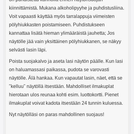
kiinnittämistä. Mukana alkoholipyyhe ja puhdistusliina.
Voit vapaasti käyttää myös tarralappuja viimeisten
pölyhiukkasten poistamiseen. Puhdistukseen
kannattaa lisätä hieman ylimääräistä jauhetta; Jos
näytölle jää vain yksittäinen pölyhiukkanen, se näkyy
selvästi lasin läpi.
Poista suojakalvo ja aseta lasi näytön päälle. Kun lasi
on haluamassasi paikassa, pudota se varovasti
näytölle. Älä hankaa. Kun vapautat lasin, näet, että se
"kelluu" näytöllä itsestään. Mahdolliset ilmakuplat
hierotaan ulos reunaa kohti esim. luottokortti. Pienet
ilmakuplat voivat kadota itsestään 24 tunnin kuluessa.
Nyt näytölläsi on paras mahdollinen suojaus!