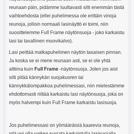
reunaan päin, pidämme luultavasti silti enemmän tästä
vaihtoehdosta (ellei puhelimessa ole erittäin vinoja
reunoja, jolloin normaali lasinäyttö ei toimi, niin
suosittelemme Full Frame näytönsuoja - joko karkaistu
lasi tai tavallinen muovikalvo).
Lasi peittää matkapuhelimen näytön tasaisen pinnan.
Ja koska se ei mene reunaan asti, se ei ole yhtä
alttiina kuin
Full Frame
-näytönsuoja. Joten jos aiot
silti pitää kännykän suojakuoren tai
kännykkälompakkoa puhelimessasi, niin mielestämme
ehdottomasti riittää karkaistu lasi näytönsuoja, joka on
myös halvempi kuin Full Frame karkaistu lasisuoja.
Jos puhelimessasi on ylimääräisiä kaarevia reunoja,
sitä voi olla vaikea suojata karkaistulla lasisuojalla.