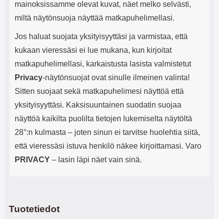
mainoksissamme olevat kuvat, näet melko selvästi,
miltä näytönsuoja näyttää matkapuhelimellasi.
Jos haluat suojata yksityisyyttäsi ja varmistaa, että
kukaan vieressäsi ei lue mukana, kun kirjoitat
matkapuhelimellasi, karkaistusta lasista valmistetut
Privacy
-näytönsuojat ovat sinulle ilmeinen valinta!
Sitten suojaat sekä matkapuhelimesi näyttöä että
yksityisyyttäsi. Kaksisuuntainen suodatin suojaa
näyttöä kaikilta puolilta tietojen lukemiselta näytöltä
28°:n kulmasta – joten sinun ei tarvitse huolehtia siitä,
että vieressäsi istuva henkilö näkee kirjoittamasi. Varo
PRIVACY
– lasin läpi näet vain sinä.
Tuotetiedot