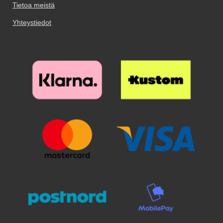
Tietoa meistä
joutuvat skimmauksen kohteiksi!
Yhteystiedot