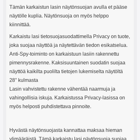
Tämän karkaistun lasin näytönsuojan avulla et pääse
näytölle kuplia. Näytönsuoja on myös helppo
kiinnittää.
Karkaistu lasi tietosuojasuodattimella Privacy on tuote,
joka suojaa näyttöä ja näytettävän tiedon esikatselua.
Anti-Spy-toiminto on karkaistuun lasiin rakennettu
pimennysrakenne. Kaksisuuntainen suodatin suojaa
näyttöä kaikilta puolilta tietojen lukemiselta näytöltä
28° kulmasta
Lasin vahvistettu rakenne vähentää naarmuja ja
vahingollisia iskuja. Karkaistussa Privacy-lasissa on
myös helposti puhdistettava pinnoite.
Hyvästä näytönsuojasta kannattaa maksaa hieman
ylimääräistä. Tämä karkaistu lasi näytönsuoja suojaa