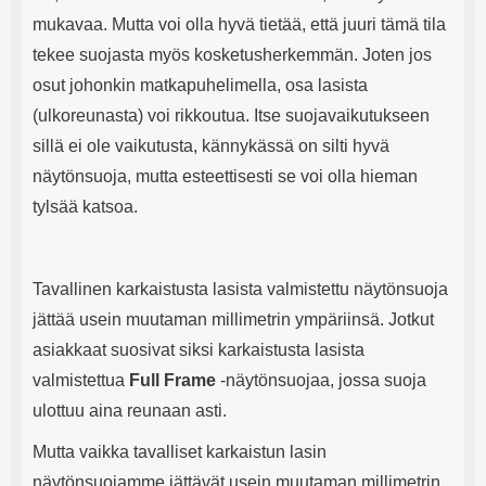
mukavaa. Mutta voi olla hyvä tietää, että juuri tämä tila
tekee suojasta myös kosketusherkemmän. Joten jos
osut johonkin matkapuhelimella, osa lasista
(ulkoreunasta) voi rikkoutua. Itse suojavaikutukseen
sillä ei ole vaikutusta, kännykässä on silti hyvä
näytönsuoja, mutta esteettisesti se voi olla hieman
tylsää katsoa.
Tavallinen karkaistusta lasista valmistettu näytönsuoja
jättää usein muutaman millimetrin ympäriinsä. Jotkut
asiakkaat suosivat siksi karkaistusta lasista
valmistettua
Full Frame
-näytönsuojaa, jossa suoja
ulottuu aina reunaan asti.
Mutta vaikka tavalliset karkaistun lasin
näytönsuojamme jättävät usein muutaman millimetrin