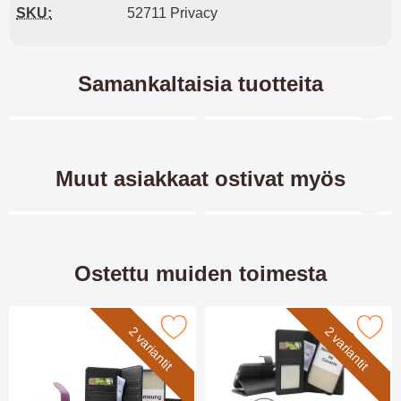
SKU:
52711 Privacy
Samankaltaisia tuotteita
Merkitse blow productListContainer
Merkitse blow productL
7 variantit
Muut asiakkaat ostivat myös
Merkitse blow productListContainer
Merkitse blow productL
Ostettu muiden toimesta
kimblocker Samsung Galaxy S25 XL Puhelimen Kuoret suosikik
Merkitse skimblocker Samsung Galaxy S25 Mag
2 variantit
2 variantit
Crazy Horse Samsung
Kuviolompakko Samsung
Galaxy S25 Puhelimen
Galaxy S24 / S25 5G
Kuoret
Crazy Horse lompakko/suojakuori
Design-
Lompakko/Lompakkokotelo/känn
jalusta/suojakuorilompakko/Kuvio