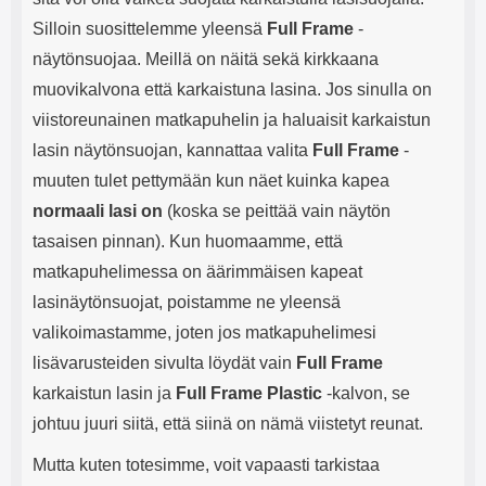
Silloin suosittelemme yleensä
Full Frame
-
näytönsuojaa. Meillä on näitä sekä kirkkaana
muovikalvona että karkaistuna lasina. Jos sinulla on
viistoreunainen matkapuhelin ja haluaisit karkaistun
lasin näytönsuojan, kannattaa valita
Full Frame
-
muuten tulet pettymään kun näet kuinka kapea
normaali lasi on
(koska se peittää vain näytön
tasaisen pinnan). Kun huomaamme, että
matkapuhelimessa on äärimmäisen kapeat
lasinäytönsuojat, poistamme ne yleensä
valikoimastamme, joten jos matkapuhelimesi
lisävarusteiden sivulta löydät vain
Full Frame
karkaistun lasin ja
Full Frame Plastic
-kalvon, se
johtuu juuri siitä, että siinä on nämä viistetyt reunat.
Mutta kuten totesimme, voit vapaasti tarkistaa