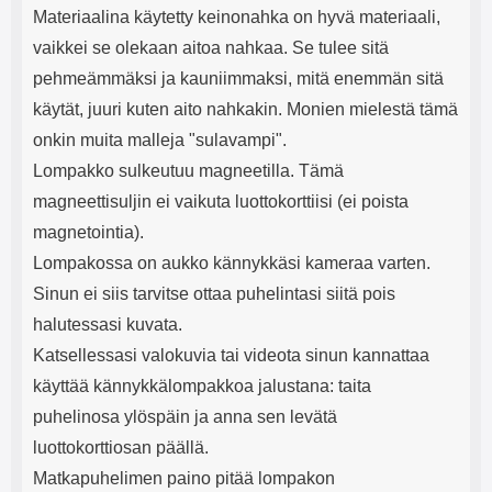
Materiaalina käytetty keinonahka on hyvä materiaali,
vaikkei se olekaan aitoa nahkaa. Se tulee sitä
pehmeämmäksi ja kauniimmaksi, mitä enemmän sitä
käytät, juuri kuten aito nahkakin. Monien mielestä tämä
onkin muita malleja "sulavampi".
Lompakko sulkeutuu magneetilla. Tämä
magneettisuljin ei vaikuta luottokorttiisi (ei poista
magnetointia).
Lompakossa on aukko kännykkäsi kameraa varten.
Sinun ei siis tarvitse ottaa puhelintasi siitä pois
halutessasi kuvata.
Katsellessasi valokuvia tai videota sinun kannattaa
käyttää kännykkälompakkoa jalustana: taita
puhelinosa ylöspäin ja anna sen levätä
luottokorttiosan päällä.
Matkapuhelimen paino pitää lompakon