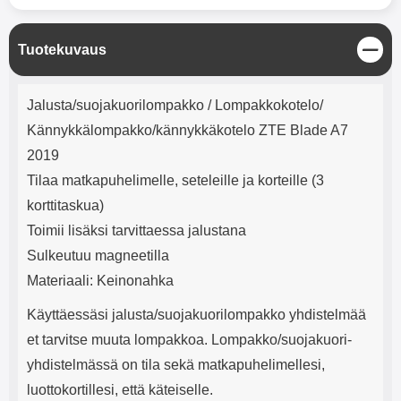
mha Kuunteluaika: noin 4 tuntia
Input: AC100-240V 50/60Hz 0.8A
Max Output: USB: DC5V/3.0A
(15W) 9V/2.0A (18W) 12V/1.5
S
Tuotekuvaus
(18W) Type-C: 5V/3A (PD15W)
u
9V/2.22A (PD20W)
l
Tuotekuvaus
12V/1.67A(PD20W) Total Effekt:
j
Jalusta/suojakuorilompakko / Lompakkokotelo/
5V/3A Max Maximum output:
e
20.W Max Johdon pituus: 1 metri
Kännykkälompakko/kännykkäkotelo ZTE Blade A7
Väri: Valkoinen
2019
Tilaa matkapuhelimelle, seteleille ja korteille (3
korttitaskua)
Toimii lisäksi tarvittaessa jalustana
Sulkeutuu magneetilla
Materiaali: Keinonahka
Käyttäessäsi jalusta/suojakuorilompakko yhdistelmää
et tarvitse muuta lompakkoa. Lompakko/suojakuori-
yhdistelmässä on tila sekä matkapuhelimellesi,
luottokortillesi, että käteiselle.