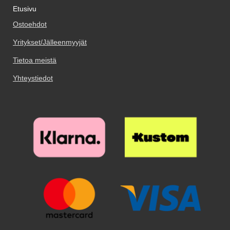
malli muistuttaa eniten aitoa
jalustana: taita kännykkäosa
Etusivu
Varmista että näyttö on
kuori kestää pitempään, jos vältät
nahkalompakkoa!
ylöspäin ja anna sen levätä
huolellisesti puhdistettu ennen
puhelimesi ottamista pois
luottokorttiosan päällä.
Ostoehdot
kuin asetat näytönsuojan
suojuksesta. Voit valita Crazy
Matkapuhelimen paino pitää
paikoilleen. Kostea ja kuiva
Horse Walletin useista värikkäistä
Yritykset/Jälleenmyyjät
lompakon pystyasennossa.
puhdistuspyyhe tulevat paketissa
malleista. Tämä hyvin suosittu
Kuviolompakkosi kestää
mukana. Puhdista teipillä
malli muistuttaa eniten aitoa
Tietoa meistä
pidempään, jos pidät
viimeisetkin pölyhiukkaset.
nahkalompakkoa!
matkapuhelimen kotelossa. Saat
Puhdistamiseen kannattaa
Yhteystiedot
sekä tyylikkään puhelimen, että
panostaa, sillä pienikin näytölle
täyden suojuksen kännykällesi,
jäävä pölyhiukkanen näkyy
kun käytät
selvästi suojalasin alta. Poista
kuviolompakkoa/design-
suojakalvo ja aseta lasi näytön
lompakkoa. Lompakkokotelon
päälle. Katso tarkasti mihin
ulkopuoli on koristeltu kauniilla
suojan haluat ennen kuin asetat
kuviolla.
sen paikoilleen. Kun lasi on
haluamallasi paikalla, laske se
varovaisesti näyttöä vasten. Älä
hankaa. Kun olen päästänyt
suojalasista irti, se "imeytyy"
itsestään näyttöön kiinni.
Mahdolliset ilmakuplat hierotaan
ulos laitaa kohden esimerkiksi
luottokortin avulla. Pienimmät