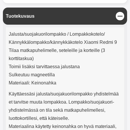
mha Kuunteluaika: noin 4 tuntia
Input: AC100-240V 50/60Hz 0.8A
Max Output: USB: DC5V/3.0A
(15W) 9V/2.0A (18W) 12V/1.5
S
Tuotekuvaus
(18W) Type-C: 5V/3A (PD15W)
u
9V/2.22A (PD20W)
l
Tuotekuvaus
12V/1.67A(PD20W) Total Effekt:
j
Jalusta/suojakuorilompakko / Lompakkokotelo/
5V/3A Max Maximum output:
e
20.W Max Johdon pituus: 1 metri
Kännykkälompakko/kännykkäkotelo Xiaomi Redmi 9
Väri: Valkoinen
Tilaa matkapuhelimelle, seteleille ja korteille (3
korttitaskua)
Toimii lisäksi tarvittaessa jalustana
Sulkeutuu magneetilla
Materiaali: Keinonahka
Käyttäessäsi jalusta/suojakuorilompakko yhdistelmää
et tarvitse muuta lompakkoa. Lompakko/suojakuori-
yhdistelmässä on tila sekä matkapuhelimellesi,
luottokortillesi, että käteiselle.
Materiaalina käytetty keinonahka on hyvä materiaali,