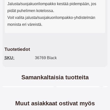
Jalusta/suojakuorilompakko kestää pidempään, jos
pidät puhelimen kotelossa.
Voit valita jalusta/suojakuorilompakko-yhdistelmän
monista eri väreistä.
Tuotetiedot
SKU:
36769 Black
Samankaltaisia tuotteita
Merkitse blow productListContainer
Merkitse blow productL
5 variantit
-28%
Muut asiakkaat ostivat myös