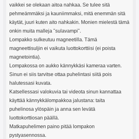
vaikkei se olekaan aitoa nahkaa. Se tulee sitä
pehmeämmäksi ja kauniimmaksi, mitä enemmän sitä
käytät, juuri kuten aito nahkakin. Monien mielestä tämä
onkin muita malleja "sulavampi".
Lompakko sulkeutuu magneetilla. Tämä
magneettisuljin ei vaikuta luottokorttiisi (ei poista
magnetointia).
Lompakossa on aukko kännykkäsi kameraa varten.
Sinun ei siis tarvitse ottaa puhelintasi siitä pois
halutessasi kuvata.
Katsellessasi valokuvia tai videota sinun kannattaa
käyttää kännykkälompakkoa jalustana: taita
puhelinosa ylöspäin ja anna sen levätä
luottokorttiosan päällä.
Matkapuhelimen paino pitää lompakon
pystyasennossa.