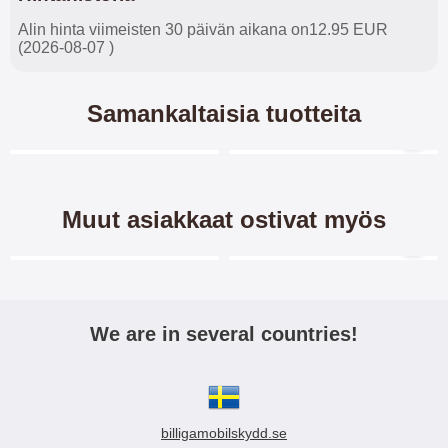
Alin hinta viimeisten 30 päivän aikana on12.95 EUR
(2026-08-07 )
Samankaltaisia tuotteita
Merkitse blow productListContainer
Merkitse blow productL
3 variantit
-45%
Muut asiakkaat ostivat myös
Merkitse blow productListContainer
Merkitse blow productL
-38%
-38%
We are in several countries!
Crazy Horse Lompakko
TPU-suojakuoret Xiaomi Mi
Xiaomi Mi Note 10 / Mi Note
Note 10 / Mi Note 10 Pro
10 Pro
billigamobilskydd.se
Crazy Horse lompakko/suojakuori
TPU-suojakuoret Xiaomi Mi Note