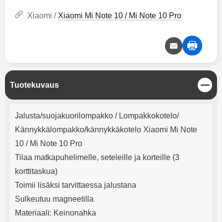
mha Kuunteluaika: noin 4 tuntia
Input: AC100-240V 50/60Hz 0.8A
Max Output: USB: DC5V/3.0A
Xiaomi /
Xiaomi Mi Note 10 / Mi Note 10 Pro
(15W) 9V/2.0A (18W) 12V/1.5
(18W) Type-C: 5V/3A (PD15W)
9V/2.22A (PD20W)
12V/1.67A(PD20W) Total Effekt:
5V/3A Max Maximum output:
20.W Max Johdon pituus: 1 metri
Väri: Valkoinen
S
Tuotekuvaus
u
l
Tuotekuvaus
j
Jalusta/suojakuorilompakko / Lompakkokotelo/
e
Kännykkälompakko/kännykkäkotelo Xiaomi Mi Note
10 / Mi Note 10 Pro
Tilaa matkapuhelimelle, seteleille ja korteille (3
korttitaskua)
Toimii lisäksi tarvittaessa jalustana
Sulkeutuu magneetilla
Materiaali: Keinonahka