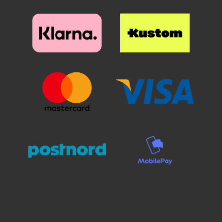
selvästi suojalasin alta. Poista
selvästi suojalasin alta. Poista
suojakalvo ja aseta lasi näytön
suojakalvo ja aseta lasi näytön
päälle. Katso tarkasti mihin
päälle. Katso tarkasti mihin
suojan haluat ennen kuin asetat
suojan haluat ennen kuin asetat
sen paikoilleen. Kun lasi on
sen paikoilleen. Kun lasi on
haluamallasi paikalla, laske se
haluamallasi paikalla, laske se
varovaisesti näyttöä vasten. Älä
varovaisesti näyttöä vasten. Älä
hankaa. Kun olen päästänyt
hankaa. Kun olen päästänyt
suojalasista irti, se "imeytyy"
suojalasista irti, se "imeytyy"
itsestään näyttöön kiinni.
itsestään näyttöön kiinni.
Mahdolliset ilmakuplat hierotaan
Mahdolliset ilmakuplat hierotaan
ulos laitaa kohden esimerkiksi
ulos laitaa kohden esimerkiksi
luottokortin avulla. Pienimmät
luottokortin avulla. Pienimmät
ilmakuplat voivat kadota itsestään
ilmakuplat voivat kadota itsestään
24 tunnin sisällä. Puhelimesi
24 tunnin sisällä. Puhelimesi
näyttö on nyt suojattu parhaalla
näyttö on nyt suojattu parhaalla
mahdollisella tavalla! Kannattaa
mahdollisella tavalla! Kannattaa
panostaa hieman ylimääräistä
panostaa hieman ylimääräistä
näytönsuojaan. Karaistusta
näytönsuojaan. Karaistusta
lasista /lasista valmistettu
lasista /lasista valmistettu
näytönsuoja suojaa tehokkaasti
näytönsuoja suojaa tehokkaasti
puhelintasi naarmuilta ja vedeltä.
puhelintasi naarmuilta ja vedeltä.
Vaikka puhelin putoaisi lattialle ja
Vaikka puhelin putoaisi lattialle ja
lasi halkeaisi, selviää puhelimesi
lasi halkeaisi, selviää puhelimesi