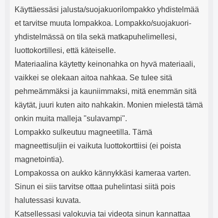
Käyttäessäsi jalusta/suojakuorilompakko yhdistelmää
et tarvitse muuta lompakkoa. Lompakko/suojakuori-
yhdistelmässä on tila sekä matkapuhelimellesi,
luottokortillesi, että käteiselle.
Materiaalina käytetty keinonahka on hyvä materiaali,
vaikkei se olekaan aitoa nahkaa. Se tulee sitä
pehmeämmäksi ja kauniimmaksi, mitä enemmän sitä
käytät, juuri kuten aito nahkakin. Monien mielestä tämä
onkin muita malleja "sulavampi".
Lompakko sulkeutuu magneetilla. Tämä
magneettisuljin ei vaikuta luottokorttiisi (ei poista
magnetointia).
Lompakossa on aukko kännykkäsi kameraa varten.
Sinun ei siis tarvitse ottaa puhelintasi siitä pois
halutessasi kuvata.
Katsellessasi valokuvia tai videota sinun kannattaa