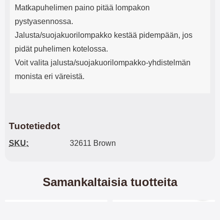
Matkapuhelimen paino pitää lompakon
pystyasennossa.
Jalusta/suojakuorilompakko kestää pidempään, jos
pidät puhelimen kotelossa.
Voit valita jalusta/suojakuorilompakko-yhdistelmän
monista eri väreistä.
Tuotetiedot
SKU:
32611 Brown
Samankaltaisia tuotteita
Merkitse blow productListContainer
Merkitse blow productL
-40%