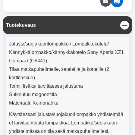
mha Kuunteluaika: noin 4 tuntia
Input: AC100-240V 50/60Hz 0.8A
Max Output: USB: DC5V/3.0A
(15W) 9V/2.0A (18W) 12V/1.5
(18W) Type-C: 5V/3A (PD15W)
S
Tuotekuvaus
9V/2.22A (PD20W)
u
12V/1.67A(PD20W) Total Effekt:
l
5V/3A Max Maximum output:
Tuotekuvaus
j
20.W Max Johdon pituus: 1 metri
Jalusta/suojakuorilompakko / Lompakkokotelo/
e
Väri: Valkoinen
Kännykkälompakko/kännykkäkotelo Sony Xperia XZ1
Compact (G8441)
Tilaa matkapuhelimelle, seteleille ja korteille (2
korttitaskua)
Toimii lisäksi tarvittaessa jalustana
Sulkeutuu magneetilla
Materiaali: Keinonahka
Käyttäessäsi jalusta/suojakuorilompakko yhdistelmää
et tarvitse muuta lompakkoa. Lompakko/suojakuori-
yhdistelmässä on tila sekä matkapuhelimellesi,