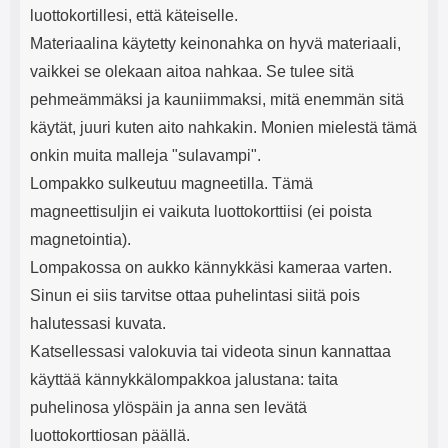
luottokortillesi, että käteiselle.
Materiaalina käytetty keinonahka on hyvä materiaali,
vaikkei se olekaan aitoa nahkaa. Se tulee sitä
pehmeämmäksi ja kauniimmaksi, mitä enemmän sitä
käytät, juuri kuten aito nahkakin. Monien mielestä tämä
onkin muita malleja "sulavampi".
Lompakko sulkeutuu magneetilla. Tämä
magneettisuljin ei vaikuta luottokorttiisi (ei poista
magnetointia).
Lompakossa on aukko kännykkäsi kameraa varten.
Sinun ei siis tarvitse ottaa puhelintasi siitä pois
halutessasi kuvata.
Katsellessasi valokuvia tai videota sinun kannattaa
käyttää kännykkälompakkoa jalustana: taita
puhelinosa ylöspäin ja anna sen levätä
luottokorttiosan päällä.