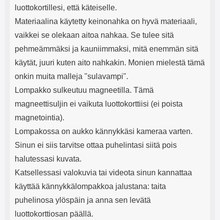
luottokortillesi, että käteiselle.
Materiaalina käytetty keinonahka on hyvä materiaali,
vaikkei se olekaan aitoa nahkaa. Se tulee sitä
pehmeämmäksi ja kauniimmaksi, mitä enemmän sitä
käytät, juuri kuten aito nahkakin. Monien mielestä tämä
onkin muita malleja "sulavampi".
Lompakko sulkeutuu magneetilla. Tämä
magneettisuljin ei vaikuta luottokorttiisi (ei poista
magnetointia).
Lompakossa on aukko kännykkäsi kameraa varten.
Sinun ei siis tarvitse ottaa puhelintasi siitä pois
halutessasi kuvata.
Katsellessasi valokuvia tai videota sinun kannattaa
käyttää kännykkälompakkoa jalustana: taita
puhelinosa ylöspäin ja anna sen levätä
luottokorttiosan päällä.