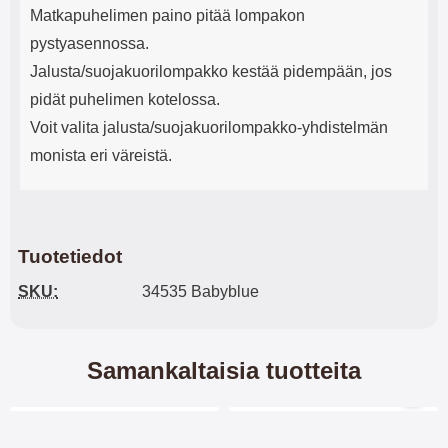
Matkapuhelimen paino pitää lompakon
pystyasennossa.
Jalusta/suojakuorilompakko kestää pidempään, jos
pidät puhelimen kotelossa.
Voit valita jalusta/suojakuorilompakko-yhdistelmän
monista eri väreistä.
Tuotetiedot
SKU:
34535 Babyblue
Samankaltaisia tuotteita
Merkitse blow productListContainer
Merkitse blow productL
-28%