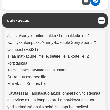
mha Kuunteluaika: noin 4 tuntia
Input: AC100-240V 50/60Hz 0.8A
Max Output: USB: DC5V/3.0A
(15W) 9V/2.0A (18W) 12V/1.5
(18W) Type-C: 5V/3A (PD15W)
S
Tuotekuvaus
9V/2.22A (PD20W)
u
12V/1.67A(PD20W) Total Effekt:
l
5V/3A Max Maximum output:
Tuotekuvaus
j
20.W Max Johdon pituus: 1 metri
Jalusta/suojakuorilompakko / Lompakkokotelo/
e
Väri: Valkoinen
Kännykkälompakko/kännykkäkotelo Sony Xperia X
Compact (F5321)
Tilaa matkapuhelimelle, seteleille ja korteille (2
korttitaskua)
Toimii lisäksi tarvittaessa jalustana
Sulkeutuu magneetilla
Materiaali: Keinonahka
Käyttäessäsi jalusta/suojakuorilompakko yhdistelmää
et tarvitse muuta lompakkoa. Lompakko/suojakuori-
yhdistelmässä on tila sekä matkapuhelimellesi,