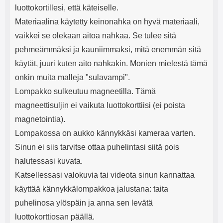
luottokortillesi, että käteiselle.
Materiaalina käytetty keinonahka on hyvä materiaali,
vaikkei se olekaan aitoa nahkaa. Se tulee sitä
pehmeämmäksi ja kauniimmaksi, mitä enemmän sitä
käytät, juuri kuten aito nahkakin. Monien mielestä tämä
onkin muita malleja "sulavampi".
Lompakko sulkeutuu magneetilla. Tämä
magneettisuljin ei vaikuta luottokorttiisi (ei poista
magnetointia).
Lompakossa on aukko kännykkäsi kameraa varten.
Sinun ei siis tarvitse ottaa puhelintasi siitä pois
halutessasi kuvata.
Katsellessasi valokuvia tai videota sinun kannattaa
käyttää kännykkälompakkoa jalustana: taita
puhelinosa ylöspäin ja anna sen levätä
luottokorttiosan päällä.