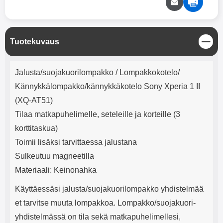
mha Kuunteluaika: noin 4 tuntia
Input: AC100-240V 50/60Hz 0.8A
Max Output: USB: DC5V/3.0A
(15W) 9V/2.0A (18W) 12V/1.5
(18W) Type-C: 5V/3A (PD15W)
S
Tuotekuvaus
9V/2.22A (PD20W)
u
12V/1.67A(PD20W) Total Effekt:
l
5V/3A Max Maximum output:
Tuotekuvaus
j
20.W Max Johdon pituus: 1 metri
Jalusta/suojakuorilompakko / Lompakkokotelo/
e
Väri: Valkoinen
Kännykkälompakko/kännykkäkotelo Sony Xperia 1 II
(XQ-AT51)
Tilaa matkapuhelimelle, seteleille ja korteille (3
korttitaskua)
Toimii lisäksi tarvittaessa jalustana
Sulkeutuu magneetilla
Materiaali: Keinonahka
Käyttäessäsi jalusta/suojakuorilompakko yhdistelmää
et tarvitse muuta lompakkoa. Lompakko/suojakuori-
yhdistelmässä on tila sekä matkapuhelimellesi,