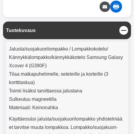
mha Kuunteluaika: noin 4 tuntia
Input: AC100-240V 50/60Hz 0.8A
Max Output: USB: DC5V/3.0A
(15W) 9V/2.0A (18W) 12V/1.5
(18W) Type-C: 5V/3A (PD15W)
9V/2.22A (PD20W)
S
Tuotekuvaus
12V/1.67A(PD20W) Total Effekt:
u
5V/3A Max Maximum output:
l
20.W Max Johdon pituus: 1 metri
Tuotekuvaus
j
Väri: Valkoinen
Jalusta/suojakuorilompakko / Lompakkokotelo/
e
Kännykkälompakko/kännykkäkotelo Samsung Galaxy
Xcover 4 (G390F)
Tilaa matkapuhelimelle, seteleille ja korteille (3
korttitaskua)
Toimii lisäksi tarvittaessa jalustana
Sulkeutuu magneetilla
Materiaali: Keinonahka
Käyttäessäsi jalusta/suojakuorilompakko yhdistelmää
et tarvitse muuta lompakkoa. Lompakko/suojakuori-