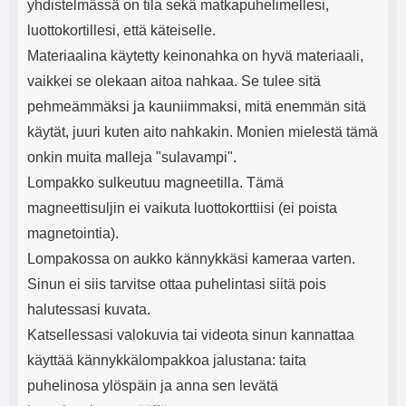
yhdistelmässä on tila sekä matkapuhelimellesi,
luottokortillesi, että käteiselle.
Materiaalina käytetty keinonahka on hyvä materiaali,
vaikkei se olekaan aitoa nahkaa. Se tulee sitä
pehmeämmäksi ja kauniimmaksi, mitä enemmän sitä
käytät, juuri kuten aito nahkakin. Monien mielestä tämä
onkin muita malleja "sulavampi".
Lompakko sulkeutuu magneetilla. Tämä
magneettisuljin ei vaikuta luottokorttiisi (ei poista
magnetointia).
Lompakossa on aukko kännykkäsi kameraa varten.
Sinun ei siis tarvitse ottaa puhelintasi siitä pois
halutessasi kuvata.
Katsellessasi valokuvia tai videota sinun kannattaa
käyttää kännykkälompakkoa jalustana: taita
puhelinosa ylöspäin ja anna sen levätä