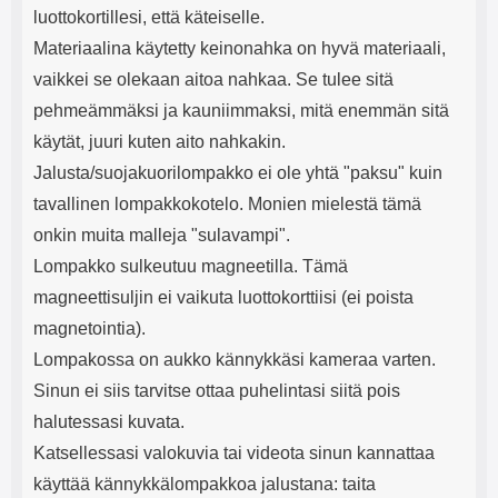
luottokortillesi, että käteiselle.
Materiaalina käytetty keinonahka on hyvä materiaali,
vaikkei se olekaan aitoa nahkaa. Se tulee sitä
pehmeämmäksi ja kauniimmaksi, mitä enemmän sitä
käytät, juuri kuten aito nahkakin.
Jalusta/suojakuorilompakko ei ole yhtä "paksu" kuin
tavallinen lompakkokotelo. Monien mielestä tämä
onkin muita malleja "sulavampi".
Lompakko sulkeutuu magneetilla. Tämä
magneettisuljin ei vaikuta luottokorttiisi (ei poista
magnetointia).
Lompakossa on aukko kännykkäsi kameraa varten.
Sinun ei siis tarvitse ottaa puhelintasi siitä pois
halutessasi kuvata.
Katsellessasi valokuvia tai videota sinun kannattaa
käyttää kännykkälompakkoa jalustana: taita