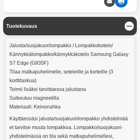
mha Kuunteluaika: noin 4 tuntia
Input: AC100-240V 50/60Hz 0.8A
Max Output: USB: DC5V/3.0A
(15W) 9V/2.0A (18W) 12V/1.5
(18W) Type-C: 5V/3A (PD15W)
S
Tuotekuvaus
9V/2.22A (PD20W)
u
12V/1.67A(PD20W) Total Effekt:
l
5V/3A Max Maximum output:
Tuotekuvaus
j
20.W Max Johdon pituus: 1 metri
Jalusta/suojakuorilompakko / Lompakkokotelo/
e
Väri: Valkoinen
Kännykkälompakko/kännykkäkotelo Samsung Galaxy
S7 Edge (G935F)
Tilaa matkapuhelimelle, seteleille ja korteille (3
korttitaskua)
Toimii lisäksi tarvittaessa jalustana
Sulkeutuu magneetilla
Materiaali: Keinonahka
Käyttäessäsi jalusta/suojakuorilompakko yhdistelmää
et tarvitse muuta lompakkoa. Lompakko/suojakuori-
yhdistelmässä on tila sekä matkapuhelimellesi,