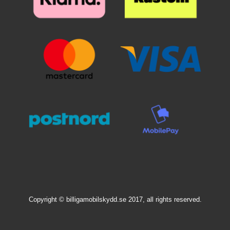
ulkopuoli on koristeltu kauniilla
ulkopuoli on koristeltu kauniilla
kuviolla sisäpuolen ollessa
kuviolla sisäpuolen ollessa
yksivärinen.
yksivärinen.
Copyright © billigamobilskydd.se 2017, all rights reserved.