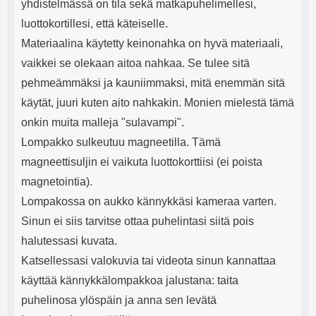
yhdistelmässä on tila sekä matkapuhelimellesi,
luottokortillesi, että käteiselle.
Materiaalina käytetty keinonahka on hyvä materiaali,
vaikkei se olekaan aitoa nahkaa. Se tulee sitä
pehmeämmäksi ja kauniimmaksi, mitä enemmän sitä
käytät, juuri kuten aito nahkakin. Monien mielestä tämä
onkin muita malleja "sulavampi".
Lompakko sulkeutuu magneetilla. Tämä
magneettisuljin ei vaikuta luottokorttiisi (ei poista
magnetointia).
Lompakossa on aukko kännykkäsi kameraa varten.
Sinun ei siis tarvitse ottaa puhelintasi siitä pois
halutessasi kuvata.
Katsellessasi valokuvia tai videota sinun kannattaa
käyttää kännykkälompakkoa jalustana: taita
puhelinosa ylöspäin ja anna sen levätä