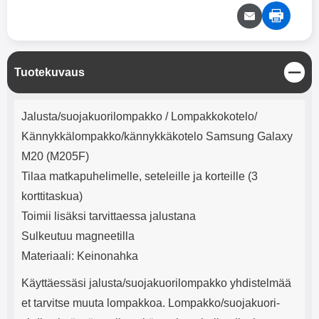
mha Kuunteluaika: noin 4 tuntia
Input: AC100-240V 50/60Hz 0.8A
Max Output: USB: DC5V/3.0A
(15W) 9V/2.0A (18W) 12V/1.5
(18W) Type-C: 5V/3A (PD15W)
9V/2.22A (PD20W)
S
Tuotekuvaus
12V/1.67A(PD20W) Total Effekt:
u
5V/3A Max Maximum output:
l
20.W Max Johdon pituus: 1 metri
Tuotekuvaus
j
Väri: Valkoinen
Jalusta/suojakuorilompakko / Lompakkokotelo/
e
Kännykkälompakko/kännykkäkotelo Samsung Galaxy
M20 (M205F)
Tilaa matkapuhelimelle, seteleille ja korteille (3
korttitaskua)
Toimii lisäksi tarvittaessa jalustana
Sulkeutuu magneetilla
Materiaali: Keinonahka
Käyttäessäsi jalusta/suojakuorilompakko yhdistelmää
et tarvitse muuta lompakkoa. Lompakko/suojakuori-