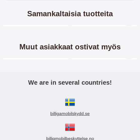
Samankaltaisia tuotteita
Merkitse blow productListContainer
Merkitse blow productL
-28%
-45%
Muut asiakkaat ostivat myös
Merkitse blow productListContainer
Merkitse blow productL
6 variantit
5 variantit
We are in several countries!
Kuviolompakko Samsung
Kuviolompakko Samsung
Galaxy M20 (M205F)
Galaxy M20 (M205F)
billigamobilskydd.se
Design-
Design-
jalusta/suojakuorilompakko/Kuvio
jalusta/suojakuorilompakko/Kuvio
lompakko/ Lompakkokotelo/
lompakko/ Lompakkokotelo/
12.95 EUR
9.95 EUR
17.95 EUR
17.95 EUR
kännykkälompakko/
kännykkälompakko/
Crazy Horse Lompakko
Crazy Horse Lompakko
billigmobilbeskyttelse.no