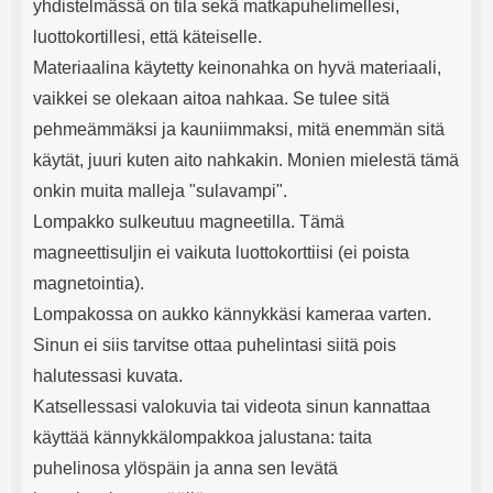
yhdistelmässä on tila sekä matkapuhelimellesi,
luottokortillesi, että käteiselle.
Materiaalina käytetty keinonahka on hyvä materiaali,
vaikkei se olekaan aitoa nahkaa. Se tulee sitä
pehmeämmäksi ja kauniimmaksi, mitä enemmän sitä
käytät, juuri kuten aito nahkakin. Monien mielestä tämä
onkin muita malleja "sulavampi".
Lompakko sulkeutuu magneetilla. Tämä
magneettisuljin ei vaikuta luottokorttiisi (ei poista
magnetointia).
Lompakossa on aukko kännykkäsi kameraa varten.
Sinun ei siis tarvitse ottaa puhelintasi siitä pois
halutessasi kuvata.
Katsellessasi valokuvia tai videota sinun kannattaa
käyttää kännykkälompakkoa jalustana: taita
puhelinosa ylöspäin ja anna sen levätä