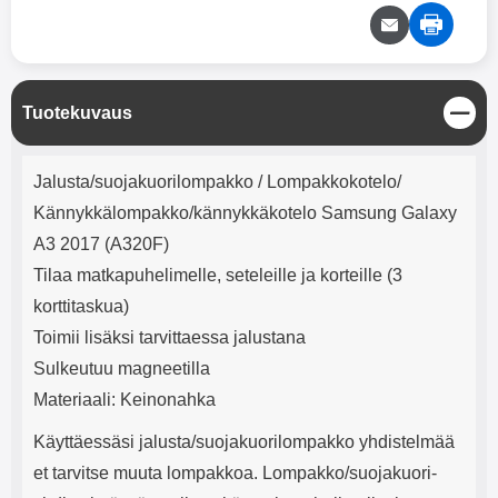
mha Kuunteluaika: noin 4 tuntia
Input: AC100-240V 50/60Hz 0.8A
Max Output: USB: DC5V/3.0A
(15W) 9V/2.0A (18W) 12V/1.5
(18W) Type-C: 5V/3A (PD15W)
9V/2.22A (PD20W)
S
Tuotekuvaus
12V/1.67A(PD20W) Total Effekt:
u
5V/3A Max Maximum output:
l
20.W Max Johdon pituus: 1 metri
Tuotekuvaus
j
Väri: Valkoinen
Jalusta/suojakuorilompakko / Lompakkokotelo/
e
Kännykkälompakko/kännykkäkotelo Samsung Galaxy
A3 2017 (A320F)
Tilaa matkapuhelimelle, seteleille ja korteille (3
korttitaskua)
Toimii lisäksi tarvittaessa jalustana
Sulkeutuu magneetilla
Materiaali: Keinonahka
Käyttäessäsi jalusta/suojakuorilompakko yhdistelmää
et tarvitse muuta lompakkoa. Lompakko/suojakuori-