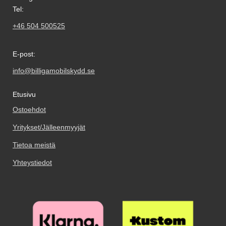
veloituksia vastaan. Uusissa
Tel:
malleissa on taitettava takaosa,
joka mahdollistaa puhelimen
+46 504 500525
asettamisen kaltevaan
katselukulmaan. Saatat huomata,
että vain puolet sisäkuoresta on
E-post:
kiinnitetty – tämä on osa
suunnittelua, ei valmistusvirhe.
info@billigamobilskydd.se
Taitos näkyy takapuolella ja
mahdollistaa standcase-
Etusivu
toiminnon. Katso esimerkit
tuotekuvista. Huomio:
Ostoehdot
kännykälompakko.fi ei vastaa
Yritykset/Jälleenmyyjät
mahdollisista korttien
skimmaustapauksista tai
Tietoa meistä
väärinkäytöksistä.
Yhteystiedot