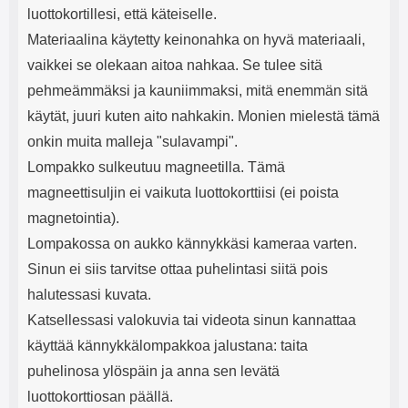
luottokortillesi, että käteiselle.
Materiaalina käytetty keinonahka on hyvä materiaali,
vaikkei se olekaan aitoa nahkaa. Se tulee sitä
pehmeämmäksi ja kauniimmaksi, mitä enemmän sitä
käytät, juuri kuten aito nahkakin. Monien mielestä tämä
onkin muita malleja "sulavampi".
Lompakko sulkeutuu magneetilla. Tämä
magneettisuljin ei vaikuta luottokorttiisi (ei poista
magnetointia).
Lompakossa on aukko kännykkäsi kameraa varten.
Sinun ei siis tarvitse ottaa puhelintasi siitä pois
halutessasi kuvata.
Katsellessasi valokuvia tai videota sinun kannattaa
käyttää kännykkälompakkoa jalustana: taita
puhelinosa ylöspäin ja anna sen levätä
luottokorttiosan päällä.