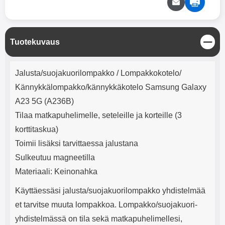
mha Kuunteluaika: noin 4 tuntia
Input: AC100-240V 50/60Hz 0.8A
Max Output: USB: DC5V/3.0A
(15W) 9V/2.0A (18W) 12V/1.5
(18W) Type-C: 5V/3A (PD15W)
S
Tuotekuvaus
9V/2.22A (PD20W)
u
12V/1.67A(PD20W) Total Effekt:
l
5V/3A Max Maximum output:
Tuotekuvaus
j
20.W Max Johdon pituus: 1 metri
Jalusta/suojakuorilompakko / Lompakkokotelo/
e
Väri: Valkoinen
Kännykkälompakko/kännykkäkotelo Samsung Galaxy
A23 5G (A236B)
Tilaa matkapuhelimelle, seteleille ja korteille (3
korttitaskua)
Toimii lisäksi tarvittaessa jalustana
Sulkeutuu magneetilla
Materiaali: Keinonahka
Käyttäessäsi jalusta/suojakuorilompakko yhdistelmää
et tarvitse muuta lompakkoa. Lompakko/suojakuori-
yhdistelmässä on tila sekä matkapuhelimellesi,