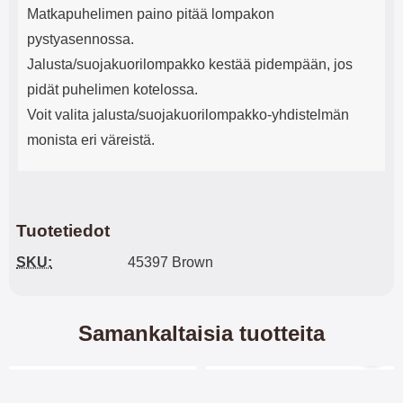
Matkapuhelimen paino pitää lompakon
pystyasennossa.
Jalusta/suojakuorilompakko kestää pidempään, jos
pidät puhelimen kotelossa.
Voit valita jalusta/suojakuorilompakko-yhdistelmän
monista eri väreistä.
Tuotetiedot
SKU:
45397 Brown
Samankaltaisia tuotteita
Merkitse blow productListContainer
Merkitse blow productL