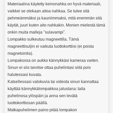
Materiaalina käytetty keinonahka on hyvä materiaali,
vaikkei se olekaan aitoa nahkaa. Se tulee sitä
pehmeämmäksi ja kauniimmaksi, mitä enemmän sitä
käytät, juuri kuten aito nahkakin. Monien mielestä tämä
onkin muita malleja "sulavampi".
Lompakko sulkeutuu magneetilla. Tämä
magneettisuljin ei vaikuta luottokorttiisi (ei poista
magnetointia).
Lompakossa on aukko kännykkäsi kameraa varten.
Sinun ei siis tarvitse ottaa puhelintasi siitä pois
halutessasi kuvata.
Katsellessasi valokuvia tai videota sinun kannattaa
käyttää kännykkälompakkoa jalustana: taita
puhelinosa ylöspäin ja anna sen levätä
luottokorttiosan päällä.
Matkapuhelimen paino pitää lompakon