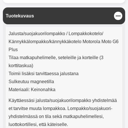
mha Kuunteluaika: noin 4 tuntia
Input: AC100-240V 50/60Hz 0.8A
Max Output: USB: DC5V/3.0A
(15W) 9V/2.0A (18W) 12V/1.5
S
Tuotekuvaus
(18W) Type-C: 5V/3A (PD15W)
u
9V/2.22A (PD20W)
l
Tuotekuvaus
12V/1.67A(PD20W) Total Effekt:
j
Jalusta/suojakuorilompakko / Lompakkokotelo/
5V/3A Max Maximum output:
e
20.W Max Johdon pituus: 1 metri
Kännykkälompakko/kännykkäkotelo Motorola Moto G6
Väri: Valkoinen
Plus
Tilaa matkapuhelimelle, seteleille ja korteille (3
korttitaskua)
Toimii lisäksi tarvittaessa jalustana
Sulkeutuu magneetilla
Materiaali: Keinonahka
Käyttäessäsi jalusta/suojakuorilompakko yhdistelmää
et tarvitse muuta lompakkoa. Lompakko/suojakuori-
yhdistelmässä on tila sekä matkapuhelimellesi,
luottokortillesi, että käteiselle.