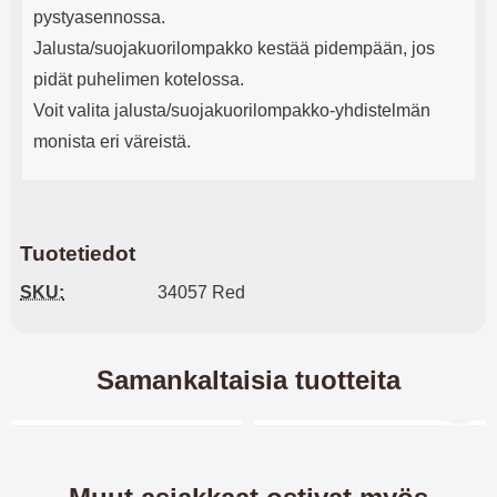
pystyasennossa.
Jalusta/suojakuorilompakko kestää pidempään, jos
pidät puhelimen kotelossa.
Voit valita jalusta/suojakuorilompakko-yhdistelmän
monista eri väreistä.
Tuotetiedot
SKU:
34057 Red
Samankaltaisia tuotteita
Merkitse blow productListContainer
Merkitse blow productL
2 variantit
-41%