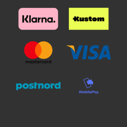
päälle. Katso tarkasti mihin
suojan haluat ennen kuin asetat
kuviolompakkoa/design-
suojan haluat ennen kuin asetat
sen paikoilleen. Kun lasi on
lompakkoa. Lompakkokotelon
sen paikoilleen. Kun lasi on
haluamallasi paikalla, laske se
ulkopuoli on koristeltu kauniilla
haluamallasi paikalla, laske se
varovaisesti näyttöä vasten. Älä
kuviolla sisäpuolen ollessa
varovaisesti näyttöä vasten. Älä
hankaa. Kun olen päästänyt
yksivärinen.
hankaa. Kun olen päästänyt
suojalasista irti, se "imeytyy"
suojalasista irti, se "imeytyy"
itsestään näyttöön kiinni.
itsestään näyttöön kiinni.
Mahdolliset ilmakuplat hierotaan
Mahdolliset ilmakuplat hierotaan
ulos laitaa kohden esimerkiksi
ulos laitaa kohden esimerkiksi
luottokortin avulla. Pienimmät
luottokortin avulla. Pienimmät
ilmakuplat voivat kadota itsestään
ilmakuplat voivat kadota itsestään
24 tunnin sisällä. Puhelimesi
24 tunnin sisällä. Puhelimesi
näyttö on nyt suojattu parhaalla
näyttö on nyt suojattu parhaalla
mahdollisella tavalla! Kannattaa
mahdollisella tavalla! Kannattaa
panostaa hieman ylimääräistä
panostaa hieman ylimääräistä
näytönsuojaan. Karaistusta
näytönsuojaan. Karaistusta
lasista /lasista valmistettu
lasista /lasista valmistettu
näytönsuoja suojaa tehokkaasti
näytönsuoja suojaa tehokkaasti
puhelintasi naarmuilta ja vedeltä.
puhelintasi naarmuilta ja vedeltä.
Vaikka puhelin putoaisi lattialle ja
Vaikka puhelin putoaisi lattialle ja
lasi halkeaisi, selviää puhelimesi
lasi halkeaisi, selviää puhelimesi
näyttö vahingoittumattomana!
näyttö vahingoittumattomana!
Muovikalvoon verrattuna tämän
Muovikalvoon verrattuna tämän
näytönsuojan asentaminen on