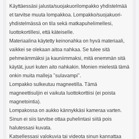
Käyttäessäsi jalusta/suojakuorilompakko yhdistelmää
et tarvitse muuta lompakkoa. Lompakko/suojakuori-
yhdistelmässä on tila sekä matkapuhelimellesi,
luottokortillesi, että käteiselle.
Materiaalina käytetty keinonahka on hyvä materiaali,
vaikkei se olekaan aitoa nahkaa. Se tulee sitä
pehmeämmäksi ja kauniimmaksi, mitä enemmän sitä
käytät, juuri kuten aito nahkakin. Monien mielestä tämä
onkin muita malleja "sulavampi".
Lompakko sulkeutuu magneetilla. Tämä
magneettisuljin ei vaikuta luottokorttiisi (ei poista
magnetointia).
Lompakossa on aukko kännykkäsi kameraa varten.
Sinun ei siis tarvitse ottaa puhelintasi siitä pois
halutessasi kuvata.
Katsellessasi valokuvia tai videota sinun kannattaa