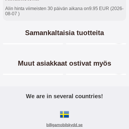
Alin hinta viimeisten 30 päivän aikana on9.95 EUR (2026-
08-07 )
Samankaltaisia tuotteita
Merkitse blow productListContainer
Merkitse blow productL
-40%
-45%
Muut asiakkaat ostivat myös
Merkitse blow productListContainer
Merkitse blow productL
We are in several countries!
TPU-Designkotelo Motorola
Kuviolompakko Motorola
Moto G Pro
Moto G Pro
billigamobilskydd.se
TPU-
Design-