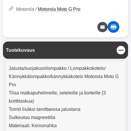
mha Kuunteluaika: noin 4 tuntia
Input: AC100-240V 50/60Hz 0.8A
Max Output: USB: DC5V/3.0A
Motorola /
Motorola Moto G Pro
(15W) 9V/2.0A (18W) 12V/1.5
(18W) Type-C: 5V/3A (PD15W)
9V/2.22A (PD20W)
12V/1.67A(PD20W) Total Effekt:
5V/3A Max Maximum output:
20.W Max Johdon pituus: 1 metri
Väri: Valkoinen
S
Tuotekuvaus
u
l
Tuotekuvaus
j
Jalusta/suojakuorilompakko / Lompakkokotelo/
e
Kännykkälompakko/kännykkäkotelo Motorola Moto G
Pro
Tilaa matkapuhelimelle, seteleille ja korteille (3
korttitaskua)
Toimii lisäksi tarvittaessa jalustana
Sulkeutuu magneetilla
Materiaali: Keinonahka