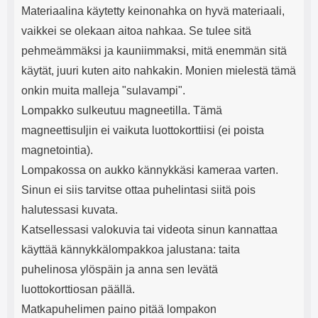
Materiaalina käytetty keinonahka on hyvä materiaali,
vaikkei se olekaan aitoa nahkaa. Se tulee sitä
pehmeämmäksi ja kauniimmaksi, mitä enemmän sitä
käytät, juuri kuten aito nahkakin. Monien mielestä tämä
onkin muita malleja "sulavampi".
Lompakko sulkeutuu magneetilla. Tämä
magneettisuljin ei vaikuta luottokorttiisi (ei poista
magnetointia).
Lompakossa on aukko kännykkäsi kameraa varten.
Sinun ei siis tarvitse ottaa puhelintasi siitä pois
halutessasi kuvata.
Katsellessasi valokuvia tai videota sinun kannattaa
käyttää kännykkälompakkoa jalustana: taita
puhelinosa ylöspäin ja anna sen levätä
luottokorttiosan päällä.
Matkapuhelimen paino pitää lompakon