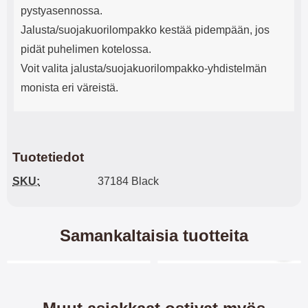
pystyasennossa.
Jalusta/suojakuorilompakko kestää pidempään, jos
pidät puhelimen kotelossa.
Voit valita jalusta/suojakuorilompakko-yhdistelmän
monista eri väreistä.
Tuotetiedot
SKU:
37184 Black
Samankaltaisia tuotteita
Merkitse blow productListContainer
Merkitse blow productL
-40%
-28%