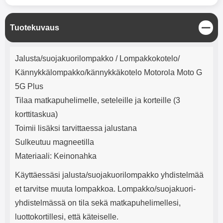
mha Kuunteluaika: noin 4 tuntia
Input: AC100-240V 50/60Hz 0.8A
Max Output: USB: DC5V/3.0A
(15W) 9V/2.0A (18W) 12V/1.5
S
Tuotekuvaus
(18W) Type-C: 5V/3A (PD15W)
u
9V/2.22A (PD20W)
l
Tuotekuvaus
12V/1.67A(PD20W) Total Effekt:
j
Jalusta/suojakuorilompakko / Lompakkokotelo/
5V/3A Max Maximum output:
e
20.W Max Johdon pituus: 1 metri
Kännykkälompakko/kännykkäkotelo Motorola Moto G
Väri: Valkoinen
5G Plus
Tilaa matkapuhelimelle, seteleille ja korteille (3
korttitaskua)
Toimii lisäksi tarvittaessa jalustana
Sulkeutuu magneetilla
Materiaali: Keinonahka
Käyttäessäsi jalusta/suojakuorilompakko yhdistelmää
et tarvitse muuta lompakkoa. Lompakko/suojakuori-
yhdistelmässä on tila sekä matkapuhelimellesi,
luottokortillesi, että käteiselle.