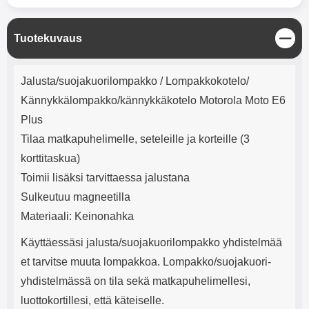
mha Kuunteluaika: noin 4 tuntia
Input: AC100-240V 50/60Hz 0.8A
Max Output: USB: DC5V/3.0A
(15W) 9V/2.0A (18W) 12V/1.5
S
Tuotekuvaus
(18W) Type-C: 5V/3A (PD15W)
u
9V/2.22A (PD20W)
l
Tuotekuvaus
12V/1.67A(PD20W) Total Effekt:
j
Jalusta/suojakuorilompakko / Lompakkokotelo/
5V/3A Max Maximum output:
e
20.W Max Johdon pituus: 1 metri
Kännykkälompakko/kännykkäkotelo Motorola Moto E6
Väri: Valkoinen
Plus
Tilaa matkapuhelimelle, seteleille ja korteille (3
korttitaskua)
Toimii lisäksi tarvittaessa jalustana
Sulkeutuu magneetilla
Materiaali: Keinonahka
Käyttäessäsi jalusta/suojakuorilompakko yhdistelmää
et tarvitse muuta lompakkoa. Lompakko/suojakuori-
yhdistelmässä on tila sekä matkapuhelimellesi,
luottokortillesi, että käteiselle.