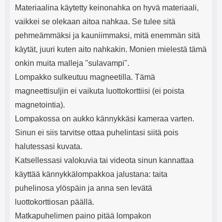
Materiaalina käytetty keinonahka on hyvä materiaali,
vaikkei se olekaan aitoa nahkaa. Se tulee sitä
pehmeämmäksi ja kauniimmaksi, mitä enemmän sitä
käytät, juuri kuten aito nahkakin. Monien mielestä tämä
onkin muita malleja "sulavampi".
Lompakko sulkeutuu magneetilla. Tämä
magneettisuljin ei vaikuta luottokorttiisi (ei poista
magnetointia).
Lompakossa on aukko kännykkäsi kameraa varten.
Sinun ei siis tarvitse ottaa puhelintasi siitä pois
halutessasi kuvata.
Katsellessasi valokuvia tai videota sinun kannattaa
käyttää kännykkälompakkoa jalustana: taita
puhelinosa ylöspäin ja anna sen levätä
luottokorttiosan päällä.
Matkapuhelimen paino pitää lompakon