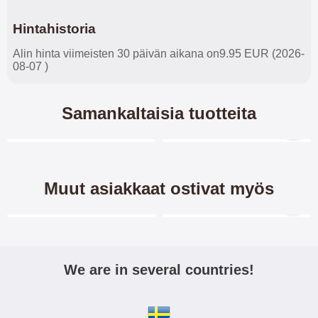
Hintahistoria
Alin hinta viimeisten 30 päivän aikana on9.95 EUR (2026-
08-07 )
Samankaltaisia tuotteita
Merkitse blow productListContainer
Merkitse blow productL
Muut asiakkaat ostivat myös
Merkitse blow productListContainer
Merkitse blow productL
We are in several countries!
Näytönsuoja Moto E5 Plus /
TPU-suojakuoret Motorola