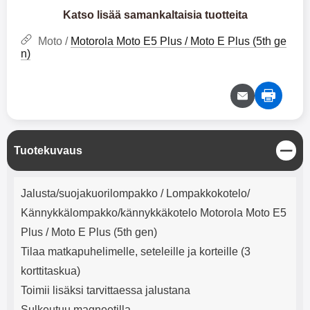
mha Kuunteluaika: noin 4 tuntia
Input: AC100-240V 50/60Hz 0.8A
Katso lisää samankaltaisia tuotteita
Max Output: USB: DC5V/3.0A
(15W) 9V/2.0A (18W) 12V/1.5
Moto /
Motorola Moto E5 Plus / Moto E Plus (5th ge
(18W) Type-C: 5V/3A (PD15W)
n)
9V/2.22A (PD20W)
12V/1.67A(PD20W) Total Effekt:
5V/3A Max Maximum output:
20.W Max Johdon pituus: 1 metri
Väri: Valkoinen
S
Tuotekuvaus
u
l
Tuotekuvaus
j
Jalusta/suojakuorilompakko / Lompakkokotelo/
e
Kännykkälompakko/kännykkäkotelo Motorola Moto E5
Plus / Moto E Plus (5th gen)
Tilaa matkapuhelimelle, seteleille ja korteille (3
korttitaskua)
Toimii lisäksi tarvittaessa jalustana
Sulkeutuu magneetilla