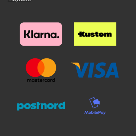
selvästi suojalasin alta. Poista
selvästi suojalasin alta. Poista
suojakalvo ja aseta lasi näytön
suojakalvo ja aseta lasi näytön
päälle. Katso tarkasti mihin
päälle. Katso tarkasti mihin
suojan haluat ennen kuin asetat
suojan haluat ennen kuin asetat
sen paikoilleen. Kun lasi on
sen paikoilleen. Kun lasi on
haluamallasi paikalla, laske se
haluamallasi paikalla, laske se
varovaisesti näyttöä vasten. Älä
varovaisesti näyttöä vasten. Älä
hankaa. Kun olen päästänyt
hankaa. Kun olen päästänyt
suojalasista irti, se "imeytyy"
suojalasista irti, se "imeytyy"
itsestään näyttöön kiinni.
itsestään näyttöön kiinni.
Mahdolliset ilmakuplat hierotaan
Mahdolliset ilmakuplat hierotaan
ulos laitaa kohden esimerkiksi
ulos laitaa kohden esimerkiksi
luottokortin avulla. Pienimmät
luottokortin avulla. Pienimmät
ilmakuplat voivat kadota itsestään
ilmakuplat voivat kadota itsestään
24 tunnin sisällä. Puhelimesi
24 tunnin sisällä. Puhelimesi
näyttö on nyt suojattu parhaalla
näyttö on nyt suojattu parhaalla
mahdollisella tavalla! Kannattaa
mahdollisella tavalla! Kannattaa
panostaa hieman ylimääräistä
panostaa hieman ylimääräistä
näytönsuojaan. Karaistusta
näytönsuojaan. Karaistusta
lasista /lasista valmistettu
lasista /lasista valmistettu
näytönsuoja suojaa tehokkaasti
näytönsuoja suojaa tehokkaasti
puhelintasi naarmuilta ja vedeltä.
puhelintasi naarmuilta ja vedeltä.
Vaikka puhelin putoaisi lattialle ja
Vaikka puhelin putoaisi lattialle ja