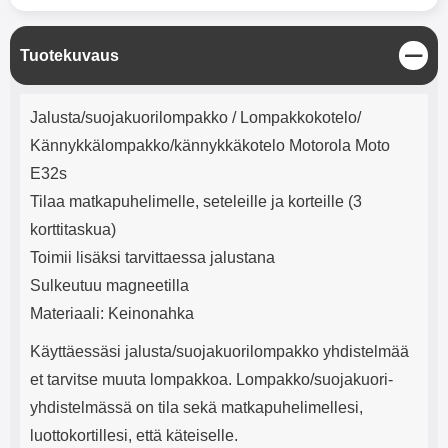
mha Kuunteluaika: noin 4 tuntia
Input: AC100-240V 50/60Hz 0.8A
Max Output: USB: DC5V/3.0A
(15W) 9V/2.0A (18W) 12V/1.5
S
Tuotekuvaus
(18W) Type-C: 5V/3A (PD15W)
u
9V/2.22A (PD20W)
l
Tuotekuvaus
12V/1.67A(PD20W) Total Effekt:
j
Jalusta/suojakuorilompakko / Lompakkokotelo/
5V/3A Max Maximum output:
e
20.W Max Johdon pituus: 1 metri
Kännykkälompakko/kännykkäkotelo Motorola Moto
Väri: Valkoinen
E32s
Tilaa matkapuhelimelle, seteleille ja korteille (3
korttitaskua)
Toimii lisäksi tarvittaessa jalustana
Sulkeutuu magneetilla
Materiaali: Keinonahka
Käyttäessäsi jalusta/suojakuorilompakko yhdistelmää
et tarvitse muuta lompakkoa. Lompakko/suojakuori-
yhdistelmässä on tila sekä matkapuhelimellesi,
luottokortillesi, että käteiselle.