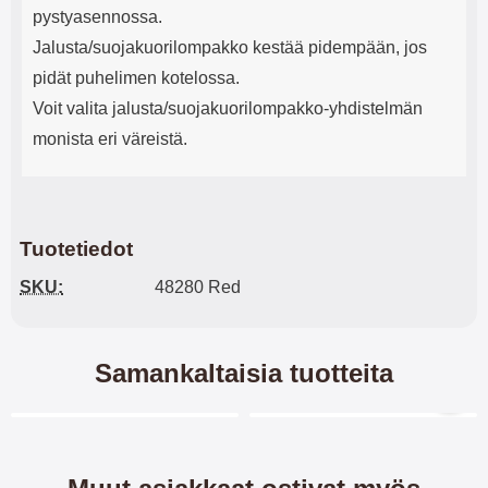
pystyasennossa.
Jalusta/suojakuorilompakko kestää pidempään, jos
pidät puhelimen kotelossa.
Voit valita jalusta/suojakuorilompakko-yhdistelmän
monista eri väreistä.
Tuotetiedot
SKU:
48280 Red
Samankaltaisia tuotteita
Merkitse blow productListContainer
Merkitse blow productL
6 variantit
7 variantit