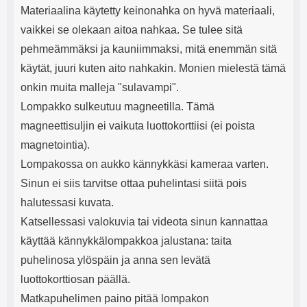
Materiaalina käytetty keinonahka on hyvä materiaali,
vaikkei se olekaan aitoa nahkaa. Se tulee sitä
pehmeämmäksi ja kauniimmaksi, mitä enemmän sitä
käytät, juuri kuten aito nahkakin. Monien mielestä tämä
onkin muita malleja "sulavampi".
Lompakko sulkeutuu magneetilla. Tämä
magneettisuljin ei vaikuta luottokorttiisi (ei poista
magnetointia).
Lompakossa on aukko kännykkäsi kameraa varten.
Sinun ei siis tarvitse ottaa puhelintasi siitä pois
halutessasi kuvata.
Katsellessasi valokuvia tai videota sinun kannattaa
käyttää kännykkälompakkoa jalustana: taita
puhelinosa ylöspäin ja anna sen levätä
luottokorttiosan päällä.
Matkapuhelimen paino pitää lompakon