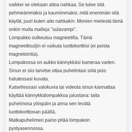
vaikkei se olekaan aitoa nahkaa. Se tulee sitä
pehmeämmäksi ja kauniimmaksi, mitä enemmän sitä
käytät, juuri kuten aito nahkakin. Monien mielestä tämä
onkin muita malleja "sulavampi".
Lompakko sulkeutuu magneetilla. Tämä
magneettisuljin ei vaikuta luottokorttiisi (ei poista
magnetointia).
Lompakossa on aukko kännykkäsi kameraa varten.
Sinun ei siis tarvitse ottaa puhelintasi siitä pois
halutessasi kuvata.
Katsellessasi valokuvia tai videota sinun kannattaa
käyttää kännykkälompakkoa jalustana: taita
puhelinosa ylöspäin ja anna sen levätä
luottokorttiosan päällä.
Matkapuhelimen paino pitää lompakon
pystyasennossa.