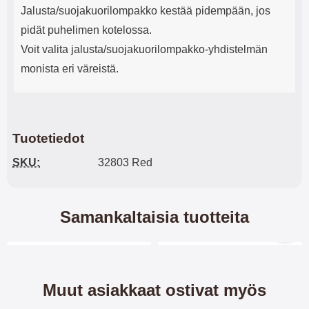
Jalusta/suojakuorilompakko kestää pidempään, jos
pidät puhelimen kotelossa.
Voit valita jalusta/suojakuorilompakko-yhdistelmän
monista eri väreistä.
Tuotetiedot
SKU:
32803 Red
Samankaltaisia tuotteita
Merkitse blow productListContainer
Merkitse blow productL
5 variantit
Muut asiakkaat ostivat myös