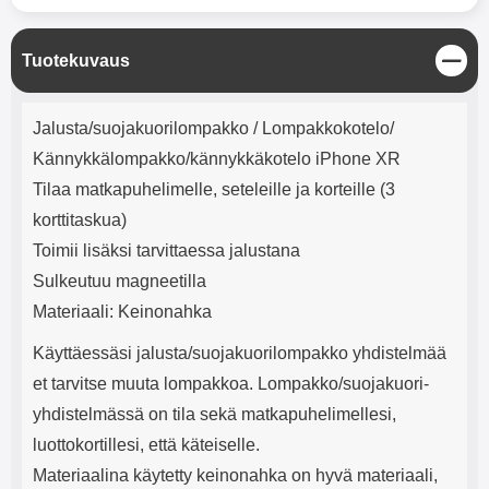
mha Kuunteluaika: noin 4 tuntia
Input: AC100-240V 50/60Hz 0.8A
Max Output: USB: DC5V/3.0A
(15W) 9V/2.0A (18W) 12V/1.5
S
Tuotekuvaus
(18W) Type-C: 5V/3A (PD15W)
u
9V/2.22A (PD20W)
l
Tuotekuvaus
12V/1.67A(PD20W) Total Effekt:
j
Jalusta/suojakuorilompakko / Lompakkokotelo/
5V/3A Max Maximum output:
e
20.W Max Johdon pituus: 1 metri
Kännykkälompakko/kännykkäkotelo iPhone XR
Väri: Valkoinen
Tilaa matkapuhelimelle, seteleille ja korteille (3
korttitaskua)
Toimii lisäksi tarvittaessa jalustana
Sulkeutuu magneetilla
Materiaali: Keinonahka
Käyttäessäsi jalusta/suojakuorilompakko yhdistelmää
et tarvitse muuta lompakkoa. Lompakko/suojakuori-
yhdistelmässä on tila sekä matkapuhelimellesi,
luottokortillesi, että käteiselle.
Materiaalina käytetty keinonahka on hyvä materiaali,