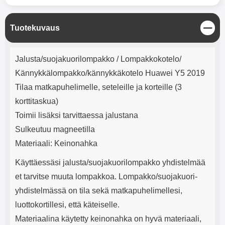
mha Kuunteluaika: noin 4 tuntia
Input: AC100-240V 50/60Hz 0.8A
Max Output: USB: DC5V/3.0A
(15W) 9V/2.0A (18W) 12V/1.5
S
Tuotekuvaus
(18W) Type-C: 5V/3A (PD15W)
u
9V/2.22A (PD20W)
l
Tuotekuvaus
12V/1.67A(PD20W) Total Effekt:
j
Jalusta/suojakuorilompakko / Lompakkokotelo/
5V/3A Max Maximum output:
e
20.W Max Johdon pituus: 1 metri
Kännykkälompakko/kännykkäkotelo Huawei Y5 2019
Väri: Valkoinen
Tilaa matkapuhelimelle, seteleille ja korteille (3
korttitaskua)
Toimii lisäksi tarvittaessa jalustana
Sulkeutuu magneetilla
Materiaali: Keinonahka
Käyttäessäsi jalusta/suojakuorilompakko yhdistelmää
et tarvitse muuta lompakkoa. Lompakko/suojakuori-
yhdistelmässä on tila sekä matkapuhelimellesi,
luottokortillesi, että käteiselle.
Materiaalina käytetty keinonahka on hyvä materiaali,