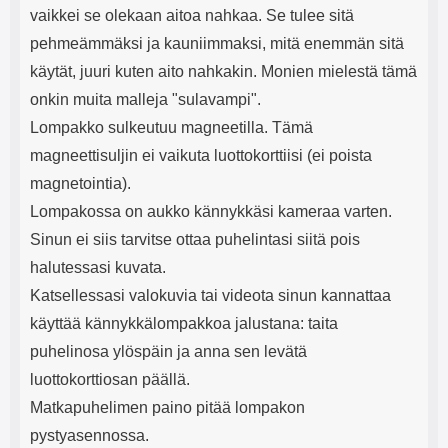
vaikkei se olekaan aitoa nahkaa. Se tulee sitä
pehmeämmäksi ja kauniimmaksi, mitä enemmän sitä
käytät, juuri kuten aito nahkakin. Monien mielestä tämä
onkin muita malleja "sulavampi".
Lompakko sulkeutuu magneetilla. Tämä
magneettisuljin ei vaikuta luottokorttiisi (ei poista
magnetointia).
Lompakossa on aukko kännykkäsi kameraa varten.
Sinun ei siis tarvitse ottaa puhelintasi siitä pois
halutessasi kuvata.
Katsellessasi valokuvia tai videota sinun kannattaa
käyttää kännykkälompakkoa jalustana: taita
puhelinosa ylöspäin ja anna sen levätä
luottokorttiosan päällä.
Matkapuhelimen paino pitää lompakon
pystyasennossa.