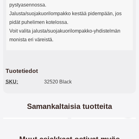
pystyasennossa.
Jalusta/suojakuorilompakko kestää pidempään, jos
pidät puhelimen kotelossa.
Voit valita jalusta/suojakuorilompakko-yhdistelmän
monista eri väreistä.
Tuotetiedot
SKU:
32520 Black
Samankaltaisia tuotteita
Merkitse blow productListContainer
Merkitse blow productL
4 variantit
-40%