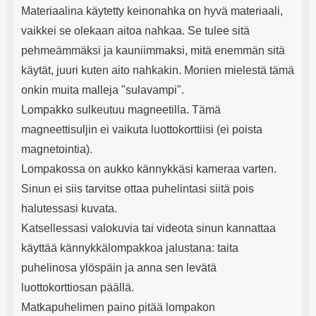
Materiaalina käytetty keinonahka on hyvä materiaali,
vaikkei se olekaan aitoa nahkaa. Se tulee sitä
pehmeämmäksi ja kauniimmaksi, mitä enemmän sitä
käytät, juuri kuten aito nahkakin. Monien mielestä tämä
onkin muita malleja "sulavampi".
Lompakko sulkeutuu magneetilla. Tämä
magneettisuljin ei vaikuta luottokorttiisi (ei poista
magnetointia).
Lompakossa on aukko kännykkäsi kameraa varten.
Sinun ei siis tarvitse ottaa puhelintasi siitä pois
halutessasi kuvata.
Katsellessasi valokuvia tai videota sinun kannattaa
käyttää kännykkälompakkoa jalustana: taita
puhelinosa ylöspäin ja anna sen levätä
luottokorttiosan päällä.
Matkapuhelimen paino pitää lompakon