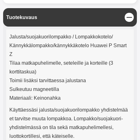
mha Kuunteluaika: noin 4 tuntia
Input: AC100-240V 50/60Hz 0.8A
Max Output: USB: DC5V/3.0A
(15W) 9V/2.0A (18W) 12V/1.5
S
Tuotekuvaus
(18W) Type-C: 5V/3A (PD15W)
u
9V/2.22A (PD20W)
l
Tuotekuvaus
12V/1.67A(PD20W) Total Effekt:
j
Jalusta/suojakuorilompakko / Lompakkokotelo/
5V/3A Max Maximum output:
e
20.W Max Johdon pituus: 1 metri
Kännykkälompakko/kännykkäkotelo Huawei P Smart
Väri: Valkoinen
Z
Tilaa matkapuhelimelle, seteleille ja korteille (3
korttitaskua)
Toimii lisäksi tarvittaessa jalustana
Sulkeutuu magneetilla
Materiaali: Keinonahka
Käyttäessäsi jalusta/suojakuorilompakko yhdistelmää
et tarvitse muuta lompakkoa. Lompakko/suojakuori-
yhdistelmässä on tila sekä matkapuhelimellesi,
luottokortillesi, että käteiselle.