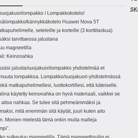
h-versio: 5.3 Akkukotelon
Lightning -johto tulee mukana. Tuote
SK
tti: 200 mha Kuunteluaika:
on CE-merkitty Input: AC100-240V
käy
ekuvaus
/suojakuorilompakko / Lompakkokotelo/
noin 4 tuntia
50/60Hz 0.8A Max Output: USB:
vahi
kälompakko/kännykkäkotelo Huawei Nova 5T
DC5V/3.0A (15W) 9V/2.0A (18W)
au
12V/1.5 (18W) Type-C: 5V/3A
il
tkapuhelimelle, seteleille ja korteille (3 korttitaskua)
(PD15W) 9V/2.22A (PD20W)
sis
isäksi tarvittaessa jalustana
12V/1.67A(PD20W) Total Effekt:
paik
5V/3A Max Maximum output: 20.W
kla
uu magneetilla
Max Johdon pituus: 1 metri Väri:
s
ali: Keinonahka
Valkoinen
väreissä Materiaali
Yks
ssäsi jalusta/suojakuorilompakko yhdistelmää et
Kot
o
e muuta lompakkoa. Lompakko/suojakuori-yhdistelmässä
mat
sekä matkapuhelimellesi, luottokortillesi, että käteiselle.
ko
lina käytetty keinonahka on hyvä materiaali, vaikkei se
hei
 aitoa nahkaa. Se tulee sitä pehmeämmäksi ja
k
aksi, mitä enemmän sitä käytät, juuri kuten aito
As
n. Monien mielestä tämä onkin muita malleja
lo
mpi".
ajat
o sulkeutuu magneetilla. Tämä magneettisuljin ei