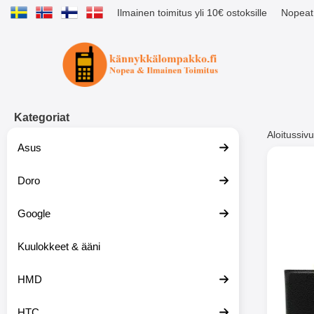
Ilmainen toimitus yli 10€ ostoksille
Nopeat 
Ostoskori laajennettu Tibro billig
Kategoriat
Aloitussivu
Asus
Muutk
Doro
Google
-51%
Kuulokkeet & ääni
HMD
HTC