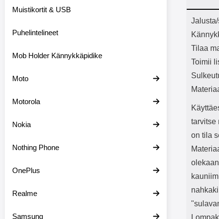
Bluetoot
Muistikortit & USB
kapasitee
Tuot
Jalusta
Puhelintelineet
Kännyk
Tilaa ma
Mob Holder Kännykkäpidike
Toimii l
Sulkeut
Moto
Materia
Motorola
Käyttäe
tarvits
Nokia
on tila 
Nothing Phone
Materiaa
olekaan
OnePlus
kauniimm
nahkaki
Realme
"sulava
Samsung
Lompakk