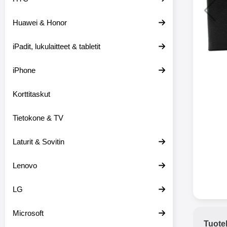
Huawei & Honor
Langat
iPadit, lukulaitteet & tabletit
XO-X33 Bl
iPhone
X33 ov
kuulo
36.9
Mukan
Korttitaskut
kuulokk
menetä 
Tietokone & TV
laturina k
käytössä
koteloon, 
Laturit & Sovitin
kuunne
Molempi
Lenovo
eriksee
varustet
voidaan k
LG
Bluetoot
hyvän
Microsoft
yhteyde
Tuote
joka kest