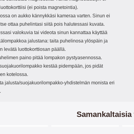
luottokorttiisi (ei poista magnetointia).
ssa on aukko kännykkäsi kameraa varten. Sinun ei
vitse ottaa puhelintasi siitä pois halutessasi kuvata.
ssasi valokuvia tai videota sinun kannattaa käyttää
älompakkoa jalustana: taita puhelinosa ylöspäin ja
 levätä luottokorttiosan päällä.
helimen paino pitää lompakon pystyasennossa.
/suojakuorilompakko kestää pidempään, jos pidät
en kotelossa.
ita jalusta/suojakuorilompakko-yhdistelmän monista eri
.
Samankaltaisia 
Merkitse blow productListContainer
Merkitse blow productListCo