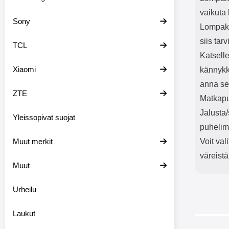
vaikuta 
Sony
Lompako
siis tar
TCL
Katselle
Xiaomi
kännykk
anna sen
ZTE
Matkapu
Jalusta
Yleissopivat suojat
puhelim
Muut merkit
Voit val
väreistä
Muut
Urheilu
Laukut