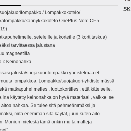
h-versio: 5.3 Akkukotelon
Lightning -johto tulee mukana. Tuote
u
SK
tti: 200 mha Kuunteluaika:
on CE-merkitty Input: AC100-240V
m
ekuvaus
/suojakuorilompakko / Lompakkokotelo/
noin 4 tuntia
50/60Hz 0.8A Max Output: USB:
Ko
kälompakko/kännykkäkotelo OnePlus Nord CE5
DC5V/3.0A (15W) 9V/2.0A (18W)
Kote
12V/1.5 (18W) Type-C: 5V/3A
ti
19)
(PD15W) 9V/2.22A (PD20W)
aukk
tkapuhelimelle, seteleille ja korteille (3 korttitaskua)
12V/1.67A(PD20W) Total Effekt:
tarv
5V/3A Max Maximum output: 20.W
v
isäksi tarvittaessa jalustana
Max Johdon pituus: 1 metri Väri:
lisäl
uu magneetilla
Valkoinen
etu-
task
ali: Keinonahka
ta
vetok
ssäsi jalusta/suojakuorilompakko yhdistelmää et
täm
e muuta lompakkoa. Lompakko/suojakuori-yhdistelmässä
Ja m
sitä 
sekä matkapuhelimellesi, luottokortillesi, että käteiselle.
on
lina käytetty keinonahka on hyvä materiaali, vaikkei se
kiin
 aitoa nahkaa. Se tulee sitä pehmeämmäksi ja
aksi, mitä enemmän sitä käytät, juuri kuten aito
n. Monien mielestä tämä onkin muita malleja
mpi".