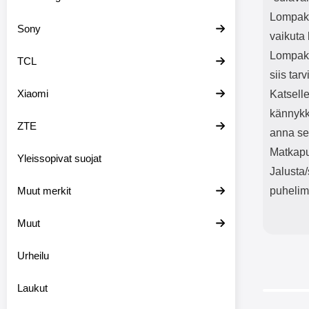
Lompakk
Sony
vaikuta 
Lompako
TCL
siis tar
Xiaomi
Katselle
kännykk
ZTE
anna sen
Matkapu
Yleissopivat suojat
Jalusta
Muut merkit
puhelim
Muut
Urheilu
Laukut