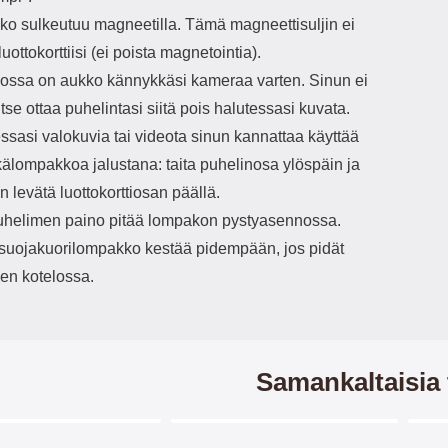
o sulkeutuu magneetilla. Tämä magneettisuljin ei
luottokorttiisi (ei poista magnetointia).
ssa on aukko kännykkäsi kameraa varten. Sinun ei
vitse ottaa puhelintasi siitä pois halutessasi kuvata.
ssasi valokuvia tai videota sinun kannattaa käyttää
älompakkoa jalustana: taita puhelinosa ylöspäin ja
 levätä luottokorttiosan päällä.
helimen paino pitää lompakon pystyasennossa.
/suojakuorilompakko kestää pidempään, jos pidät
en kotelossa.
Samankaltaisia 
Merkitse blow productListContainer
Merkitse blow productListCo