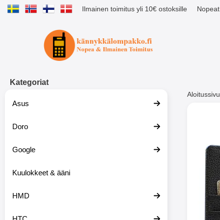
Ilmainen toimitus yli 10€ ostoksille
Nopeat 
Ostoskori laajennettu Tibro billig
Kategoriat
Aloitussivu
Asus
Muutk
Doro
Google
-51%
Kuulokkeet & ääni
HMD
HTC