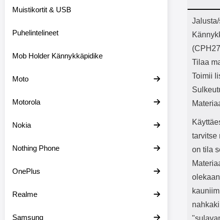
Bluetoot
Muistikortit & USB
kapasitee
Tuot
Jalusta
Puhelintelineet
Kännyk
(CPH27
Mob Holder Kännykkäpidike
Tilaa ma
Toimii l
Moto
Sulkeut
Motorola
Materia
Käyttäe
Nokia
tarvits
Nothing Phone
on tila 
Materiaa
OnePlus
olekaan
kauniimm
Realme
nahkaki
Samsung
"sulava