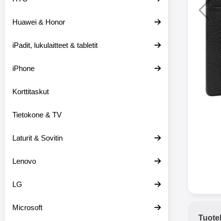
Huawei & Honor
Langat
iPadit, lukulaitteet & tabletit
XO-X33 Bl
iPhone
X33 ov
kuulo
36.9
Mukan
Korttitaskut
kuulokk
menetä 
Tietokone & TV
laturina k
käytössä
koteloon, 
Laturit & Sovitin
kuunne
Molempi
Lenovo
eriksee
varustet
voidaan k
LG
Bluetoot
hyvän
Microsoft
yhteyde
Tuote
joka kest