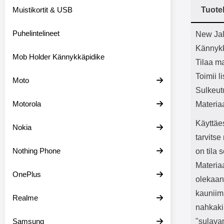
Bluetoot
Muistikortit & USB
Tuote
kapasitee
Tuot
Puhelintelineet
New Jal
Kännykk
Mob Holder Kännykkäpidike
Tilaa ma
Toimii l
Moto
Sulkeut
Motorola
Materia
Käyttäe
Nokia
tarvits
Nothing Phone
on tila 
Materiaa
OnePlus
olekaan
kauniimm
Realme
nahkaki
Samsung
"sulava