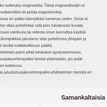
o sulkeutuu magneetilla. Tämä magneettisuljin ei
luottokorttiisi (ei poista magnetointia).
ssa on aukko kännykkäsi kameraa varten. Sinun ei
vitse ottaa puhelintasi siitä pois halutessasi kuvata.
ssasi valokuvia tai videota sinun kannattaa käyttää
älompakkoa jalustana: taita puhelinosa ylöspäin ja
 levätä luottokorttiosan päällä.
helimen paino pitää lompakon pystyasennossa.
/suojakuorilompakko kestää pidempään, jos pidät
en kotelossa.
ita jalusta/suojakuorilompakko-yhdistelmän monista eri
.
Samankaltaisia 