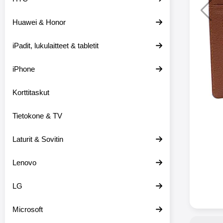
Huawei & Honor
Langat
iPadit, lukulaitteet & tabletit
XO-X33 Bl
iPhone
X33 ov
kuulo
36.9
Mukan
Korttitaskut
kuulokk
menetä 
Tietokone & TV
laturina k
käytössä
koteloon, 
Laturit & Sovitin
kuunne
Molempi
Lenovo
eriksee
varustet
voidaan k
LG
Bluetoot
hyvän
Microsoft
yhteyde
joka kest