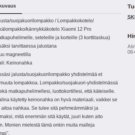
h-versio: 5.3 Akkukotelon
Lightning -johto tulee mukana. Tuote
P
kuvaus
Tu
tti: 200 mha Kuunteluaika:
on CE-merkitty Input: AC100-240V
va
noin 4 tuntia
50/60Hz 0.8A Max Output: USB:
joustaa
SK
ekuvaus
usta/suojakuorilompakko / Lompakkokotelo/
DC5V/3.0A (15W) 9V/2.0A (18W)
vid
12V/1.5 (18W) Type-C: 5V/3A
käsissä Miellyttävä
älompakko/kännykkäkotelo Xiaomi 12 Pro
(PD15W) 9V/2.22A (PD20W)
PU-nahkapi
Hi
tkapuhelimelle, seteleille ja korteille (3 korttitaskua)
12V/1.67A(PD20W) Total Effekt:
ulk
5V/3A Max Maximum output: 20.W
Mag
isäksi tarvittaessa jalustana
Ali
Max Johdon pituus: 1 metri Väri:
takana Sisäfläpissä n
08-
uu magneetilla
Valkoinen
etukanteen Veto
ali: Keinonahka
ssäsi jalusta/suojakuorilompakko yhdistelmää et
toimin
e muuta lompakkoa. Lompakko/suojakuori-yhdistelmässä
sekä matkapuhelimellesi, luottokortillesi, että käteiselle.
tarv
lina käytetty keinonahka on hyvä materiaali, vaikkei se
tek
kat
 aitoa nahkaa. Se tulee sitä pehmeämmäksi ja
käyttöä. Huom: Veto
aksi, mitä enemmän sitä käytät, juuri kuten aito
on pi
kuit
n. Monien mielestä tämä onkin muita malleja
mpi".