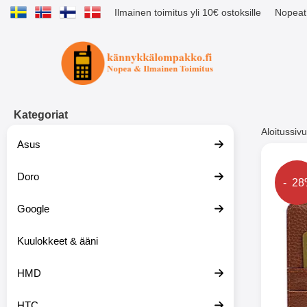
Ilmainen toimitus yli 10€ ostoksille
Nopeat 
Ostoskori laajennettu Tibro billig
Kategoriat
Aloitussivu
Asus
Muutk
Doro
Hinta
- 2
Google
-51%
Kuulokkeet & ääni
HMD
HTC