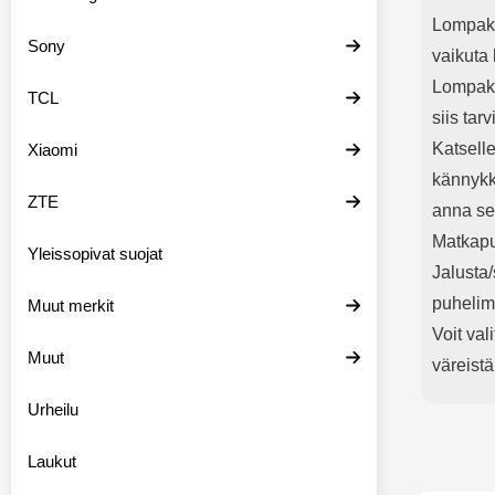
Lompakk
Sony
vaikuta 
Lompako
TCL
siis tar
Katselle
Xiaomi
kännykk
ZTE
anna sen
Matkapu
Yleissopivat suojat
Jalusta
puhelim
Muut merkit
Voit val
Muut
väreistä
Urheilu
Laukut