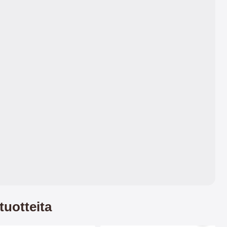
paksummaksi se tulee.
ominaisuuksien ja mukavan
tuntuman.
tuotteita