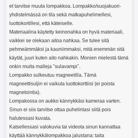
et tarvitse muuta lompakkoa. Lompakko/suojakuori-
yhdistelmässä on tila sekä matkapuhelimellesi,
luottokortillesi, että käteiselle.
Materiaalina käytetty keinonahka on hyvä materiaali,
vaikkei se olekaan aitoa nahkaa. Se tulee sitä
pehmeämmäksi ja kauniimmaksi, mitä enemmän sitä
käytät, juuri kuten aito nahkakin. Monien mielestä tämä
onkin muita malleja "sulavampi".
Lompakko sulkeutuu magneetilla. Tämä
magneettisuljin ei vaikuta luottokorttiisi (ei poista
magnetointia).
Lompakossa on aukko kännykkäsi kameraa varten.
Sinun ei siis tarvitse ottaa puhelintasi siitä pois
halutessasi kuvata.
Katsellessasi valokuvia tai videota sinun kannattaa
käyttää kännykkälompakkoa jalustana: taita