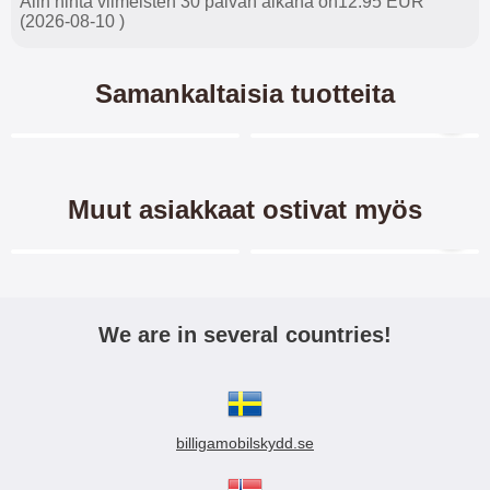
Alin hinta viimeisten 30 päivän aikana on12.95 EUR
(2026-08-10 )
Samankaltaisia tuotteita
Merkitse blow productListContainer
Merkitse blow productL
Muut asiakkaat ostivat myös
Merkitse blow productListContainer
Merkitse blow productL
-28%
We are in several countries!
Lasi Kameralle OnePlus 10
Skimblocker OnePlus 10 Pro
Pro
XL Puhelimen Kuoret
billigamobilskydd.se
Karaistusta lasista valmistettu
Skimblocker by Coverin XL -
kameralinssisuojus OnePlus 10
lompakko, jossa 9 korttitaskua