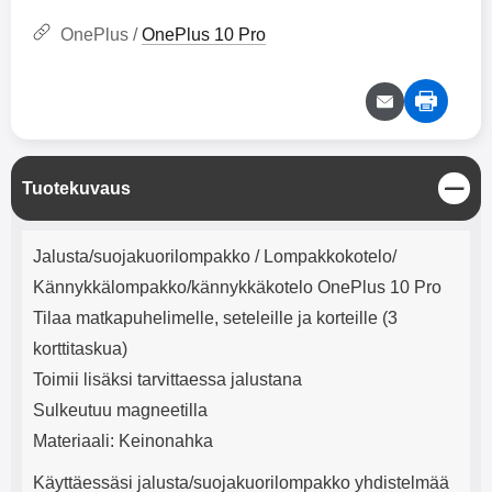
mha Kuunteluaika: noin 4 tuntia
Input: AC100-240V 50/60Hz 0.8A
Max Output: USB: DC5V/3.0A
OnePlus /
OnePlus 10 Pro
(15W) 9V/2.0A (18W) 12V/1.5
(18W) Type-C: 5V/3A (PD15W)
9V/2.22A (PD20W)
12V/1.67A(PD20W) Total Effekt:
5V/3A Max Maximum output:
20.W Max Johdon pituus: 1 metri
Väri: Valkoinen
S
Tuotekuvaus
u
l
Tuotekuvaus
j
Jalusta/suojakuorilompakko / Lompakkokotelo/
e
Kännykkälompakko/kännykkäkotelo OnePlus 10 Pro
Tilaa matkapuhelimelle, seteleille ja korteille (3
korttitaskua)
Toimii lisäksi tarvittaessa jalustana
Sulkeutuu magneetilla
Materiaali: Keinonahka
Käyttäessäsi jalusta/suojakuorilompakko yhdistelmää