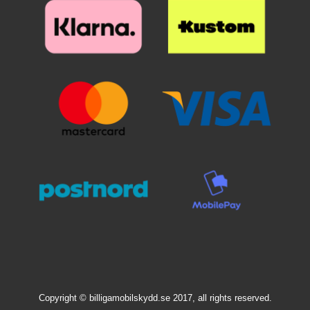
Skimblocker-
päälle. Katso tarkasti mihin
matkapuhelimen kotelossa. Saat
mobiililompakoissamme on nyt
suojan haluat ennen kuin asetat
sekä tyylikkään puhelimen, että
Standcase-ominaisuus; se
sen paikoilleen. Kun lasi on
täyden suojuksen kännykällesi,
tarkoittaa, että voit nyt asettaa
haluamallasi paikalla, laske se
kun käytät
matkapuhelimesi vinoon
varovaisesti näyttöä vasten. Älä
kuviolompakkoa/design-
kulmaan, kun haluat katsoa
hankaa. Kun olen päästänyt
lompakkoa. Lompakkokotelon
elokuvia matkapuhelimella.
suojalasista irti, se "imeytyy"
ulkopuoli on koristeltu kauniilla
Kotelon takana, jossa puhelin
itsestään näyttöön kiinni.
kuviolla sisäpuolen ollessa
sijaitsee, näet, että vain puolet
Mahdolliset ilmakuplat hierotaan
yksivärinen.
kuoresta on kiinnitetty puhelimen
ulos laitaa kohden esimerkiksi
koteloon. Tämä ei ole
luottokortin avulla. Pienimmät
valmistusvirhe, tämä on itse
ilmakuplat voivat kadota itsestään
standcase-ominaisuus.
24 tunnin sisällä. Puhelimesi
Puhelimesi on edelleen yhtä
näyttö on nyt suojattu parhaalla
hyvin suojattu kuin se on aina
mahdollisella tavalla! Kannattaa
ollut Skimblocker-
panostaa hieman ylimääräistä
puhelinkoteloissamme, mutta nyt
näytönsuojaan. Karaistusta
voit käyttää myös näissä
lasista /lasista valmistettu
malleissa himottua standcase-
näytönsuoja suojaa tehokkaasti
ominaisuutta. Itse
puhelintasi naarmuilta ja vedeltä.
mobiililompakossa näet myös
Vaikka puhelin putoaisi lattialle ja
"taiton" lompakon takana. Näin
lasi halkeaisi, selviää puhelimesi
matkapuhelin voi seistä vinossa
Copyright © billigamobilskydd.se 2017, all rights reserved.
näyttö vahingoittumattomana!
asennossa. Voit vapaasti katsoa