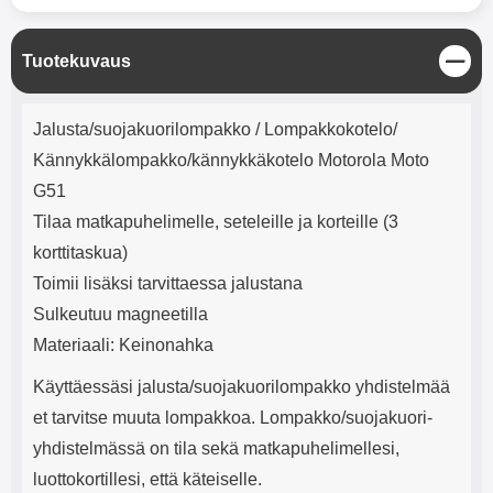
mha Kuunteluaika: noin 4 tuntia
Input: AC100-240V 50/60Hz 0.8A
Max Output: USB: DC5V/3.0A
(15W) 9V/2.0A (18W) 12V/1.5
S
Tuotekuvaus
(18W) Type-C: 5V/3A (PD15W)
u
9V/2.22A (PD20W)
l
Tuotekuvaus
12V/1.67A(PD20W) Total Effekt:
j
Jalusta/suojakuorilompakko / Lompakkokotelo/
5V/3A Max Maximum output:
e
20.W Max Johdon pituus: 1 metri
Kännykkälompakko/kännykkäkotelo Motorola Moto
Väri: Valkoinen
G51
Tilaa matkapuhelimelle, seteleille ja korteille (3
korttitaskua)
Toimii lisäksi tarvittaessa jalustana
Sulkeutuu magneetilla
Materiaali: Keinonahka
Käyttäessäsi jalusta/suojakuorilompakko yhdistelmää
et tarvitse muuta lompakkoa. Lompakko/suojakuori-
yhdistelmässä on tila sekä matkapuhelimellesi,
luottokortillesi, että käteiselle.