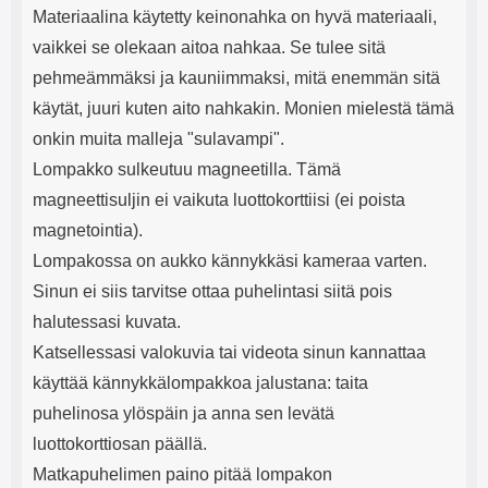
Materiaalina käytetty keinonahka on hyvä materiaali,
vaikkei se olekaan aitoa nahkaa. Se tulee sitä
pehmeämmäksi ja kauniimmaksi, mitä enemmän sitä
käytät, juuri kuten aito nahkakin. Monien mielestä tämä
onkin muita malleja "sulavampi".
Lompakko sulkeutuu magneetilla. Tämä
magneettisuljin ei vaikuta luottokorttiisi (ei poista
magnetointia).
Lompakossa on aukko kännykkäsi kameraa varten.
Sinun ei siis tarvitse ottaa puhelintasi siitä pois
halutessasi kuvata.
Katsellessasi valokuvia tai videota sinun kannattaa
käyttää kännykkälompakkoa jalustana: taita
puhelinosa ylöspäin ja anna sen levätä
luottokorttiosan päällä.
Matkapuhelimen paino pitää lompakon