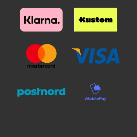
itsensä kiinni näyttöön.
itsensä kiinni näyttöön.
Yksinkertaista ja helppoa. Todella
Yksinkertaista ja helppoa. Todella
huokea ja hyvä suoja puhelimesi
huokea ja hyvä suoja puhelimesi
näytölle! Osa näytönsuojista
näytölle! Osa näytönsuojista
vaikuttaa peilikuvilta, mutta eivät
vaikuttaa peilikuvilta, mutta eivät
todellisuudessa ole. Joissakin
todellisuudessa ole. Joissakin
puhelimissa ja tableteissa on
puhelimissa ja tableteissa on
sekä sormenjälkitunnistin että
sekä sormenjälkitunnistin että
kamera etupuolella, näistä
kamera etupuolella, näistä
ainoastaan sormenjälkitunnistin
ainoastaan sormenjälkitunnistin
tarvitsee aukon suojakalvossa.
tarvitsee aukon suojakalvossa.
Selfie-kamera ei tarvitse erillistä
Selfie-kamera ei tarvitse erillistä
aukkoa suojakalvoon!
aukkoa suojakalvoon! Mikä
näytönsuoja minun kannattaa
valita? Verkkosivuiltamme löydät
näytönsuojat sekä muovikalvosta
että karkaistusta lasista.
Näytönsuojat karkaistusta lasista
(ja tietyille puhelimille myös kirkas
muovikalvo) on usein saatavana
tavallisen kokoisena ja Full Frame
-mallina. Mikä on näiden
ero? Yritämme selventää tätä