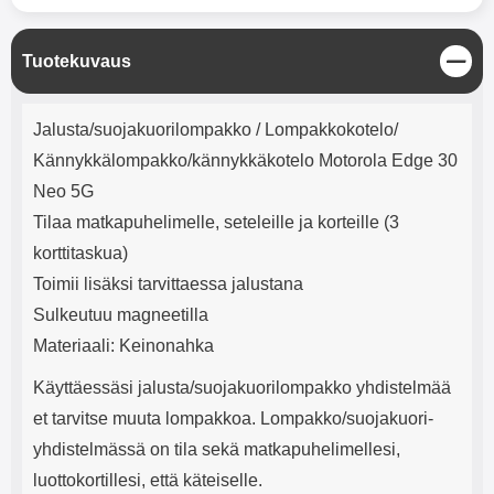
mha Kuunteluaika: noin 4 tuntia
Input: AC100-240V 50/60Hz 0.8A
Max Output: USB: DC5V/3.0A
(15W) 9V/2.0A (18W) 12V/1.5
S
Tuotekuvaus
(18W) Type-C: 5V/3A (PD15W)
u
9V/2.22A (PD20W)
l
Tuotekuvaus
12V/1.67A(PD20W) Total Effekt:
j
Jalusta/suojakuorilompakko / Lompakkokotelo/
5V/3A Max Maximum output:
e
20.W Max Johdon pituus: 1 metri
Kännykkälompakko/kännykkäkotelo Motorola Edge 30
Väri: Valkoinen
Neo 5G
Tilaa matkapuhelimelle, seteleille ja korteille (3
korttitaskua)
Toimii lisäksi tarvittaessa jalustana
Sulkeutuu magneetilla
Materiaali: Keinonahka
Käyttäessäsi jalusta/suojakuorilompakko yhdistelmää
et tarvitse muuta lompakkoa. Lompakko/suojakuori-
yhdistelmässä on tila sekä matkapuhelimellesi,
luottokortillesi, että käteiselle.