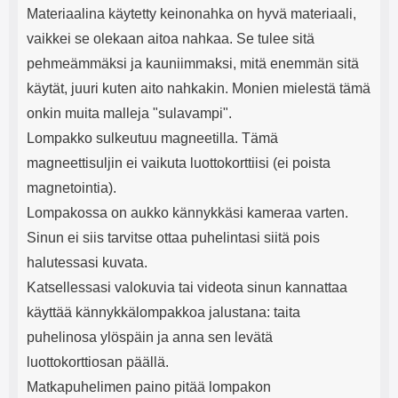
Materiaalina käytetty keinonahka on hyvä materiaali,
vaikkei se olekaan aitoa nahkaa. Se tulee sitä
pehmeämmäksi ja kauniimmaksi, mitä enemmän sitä
käytät, juuri kuten aito nahkakin. Monien mielestä tämä
onkin muita malleja "sulavampi".
Lompakko sulkeutuu magneetilla. Tämä
magneettisuljin ei vaikuta luottokorttiisi (ei poista
magnetointia).
Lompakossa on aukko kännykkäsi kameraa varten.
Sinun ei siis tarvitse ottaa puhelintasi siitä pois
halutessasi kuvata.
Katsellessasi valokuvia tai videota sinun kannattaa
käyttää kännykkälompakkoa jalustana: taita
puhelinosa ylöspäin ja anna sen levätä
luottokorttiosan päällä.
Matkapuhelimen paino pitää lompakon