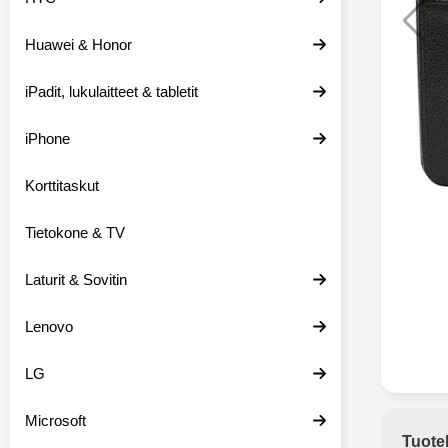
Huawei & Honor
Langat
iPadit, lukulaitteet & tabletit
XO-X33 Bl
iPhone
X33 ov
kuulo
36.9
Mukan
Korttitaskut
kuulokk
menetä 
Tietokone & TV
laturina k
käytössä
koteloon, 
Laturit & Sovitin
kuunne
Molempi
Lenovo
eriksee
varustet
voidaan k
LG
Bluetoot
hyvän
Microsoft
yhteyde
Tuote
joka kest