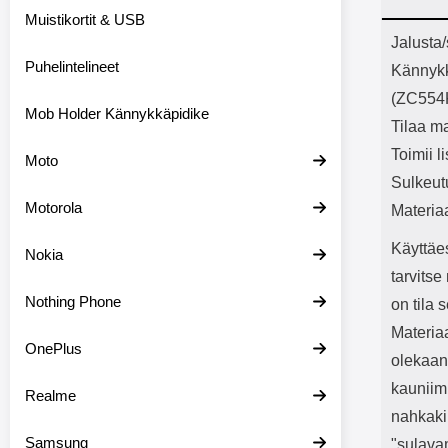
Bluetoot
Muistikortit & USB
kapasitee
Tuot
Jalusta
Puhelintelineet
Kännyk
(ZC554
Mob Holder Kännykkäpidike
Tilaa ma
Toimii l
Moto
Sulkeut
Motorola
Materia
Käyttäe
Nokia
tarvits
Nothing Phone
on tila 
Materiaa
OnePlus
olekaan
kauniimm
Realme
nahkaki
Samsung
"sulava