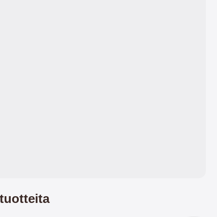
ominaisuuksien ja mukavan
tuntuman.
tuotteita