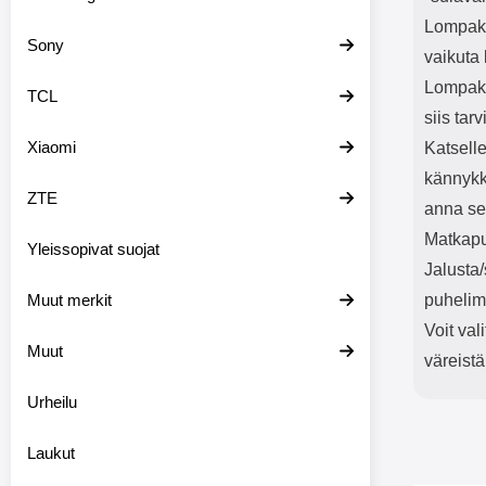
Lompakk
Sony
vaikuta 
Lompako
TCL
siis tar
Xiaomi
Katselle
kännykk
ZTE
anna sen
Matkapu
Yleissopivat suojat
Jalusta
Muut merkit
puhelim
Voit val
Muut
väreistä
Urheilu
Laukut