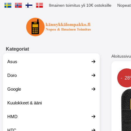
Ilmainen toimitus yli 10€ ostoksille
Nopeat 
Ostoskori laajennettu Tibro billig
Kategoriat
Aloitussivu
Asus
Muutk
Doro
Hinta
- 2
Google
-51%
Kuulokkeet & ääni
HMD
HTC