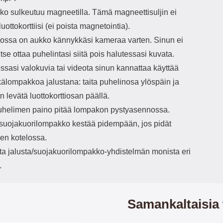
o sulkeutuu magneetilla. Tämä magneettisuljin ei
luottokorttiisi (ei poista magnetointia).
ssa on aukko kännykkäsi kameraa varten. Sinun ei
vitse ottaa puhelintasi siitä pois halutessasi kuvata.
ssasi valokuvia tai videota sinun kannattaa käyttää
älompakkoa jalustana: taita puhelinosa ylöspäin ja
 levätä luottokorttiosan päällä.
helimen paino pitää lompakon pystyasennossa.
/suojakuorilompakko kestää pidempään, jos pidät
en kotelossa.
ita jalusta/suojakuorilompakko-yhdistelmän monista eri
.
Samankaltaisia 