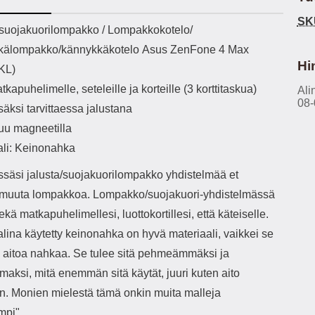
h-versio: 5.3 Akkukotelon
Lightning -johto tulee mukana. Tuote
u
SK
tti: 200 mha Kuunteluaika:
on CE-merkitty Input: AC100-240V
m
ekuvaus
/suojakuorilompakko / Lompakkokotelo/
noin 4 tuntia
50/60Hz 0.8A Max Output: USB:
Ko
kälompakko/kännykkäkotelo Asus ZenFone 4 Max
DC5V/3.0A (15W) 9V/2.0A (18W)
Kote
12V/1.5 (18W) Type-C: 5V/3A
ti
Hi
KL)
(PD15W) 9V/2.22A (PD20W)
aukk
tkapuhelimelle, seteleille ja korteille (3 korttitaskua)
12V/1.67A(PD20W) Total Effekt:
Ali
tarv
08-
5V/3A Max Maximum output: 20.W
v
isäksi tarvittaessa jalustana
Max Johdon pituus: 1 metri Väri:
lisäl
uu magneetilla
Valkoinen
etu-
task
ali: Keinonahka
ta
vetok
ssäsi jalusta/suojakuorilompakko yhdistelmää et
täm
e muuta lompakkoa. Lompakko/suojakuori-yhdistelmässä
Ja m
sitä 
sekä matkapuhelimellesi, luottokortillesi, että käteiselle.
on
lina käytetty keinonahka on hyvä materiaali, vaikkei se
kiin
 aitoa nahkaa. Se tulee sitä pehmeämmäksi ja
aksi, mitä enemmän sitä käytät, juuri kuten aito
n. Monien mielestä tämä onkin muita malleja
mpi".