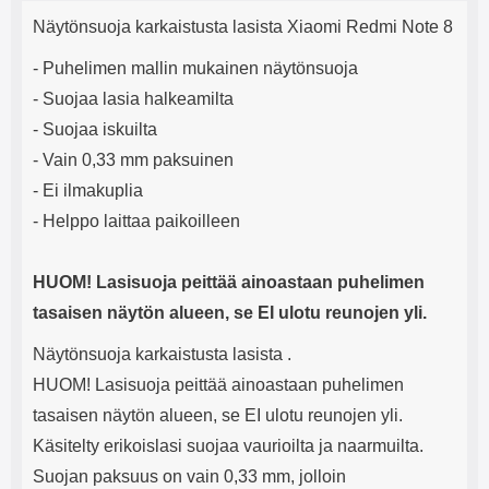
Tuotekuvaus
mha Kuunteluaika: noin 4 tuntia
Input: AC100-240V 50/60Hz 0.8A
j
Näytönsuoja karkaistusta lasista Xiaomi Redmi Note 8
Max Output: USB: DC5V/3.0A
e
(15W) 9V/2.0A (18W) 12V/1.5
- Puhelimen mallin mukainen näytönsuoja
(18W) Type-C: 5V/3A (PD15W)
9V/2.22A (PD20W)
- Suojaa lasia halkeamilta
12V/1.67A(PD20W) Total Effekt:
- Suojaa iskuilta
5V/3A Max Maximum output:
20.W Max Johdon pituus: 1 metri
- Vain 0,33 mm paksuinen
Väri: Valkoinen
- Ei ilmakuplia
- Helppo laittaa paikoilleen
HUOM! Lasisuoja peittää ainoastaan puhelimen
tasaisen näytön alueen, se EI ulotu reunojen yli.
Näytönsuoja karkaistusta lasista .
HUOM! Lasisuoja peittää ainoastaan puhelimen
tasaisen näytön alueen, se EI ulotu reunojen yli.
Käsitelty erikoislasi suojaa vaurioilta ja naarmuilta.
Suojan paksuus on vain 0,33 mm, jolloin