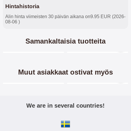
Hintahistoria
Alin hinta viimeisten 30 päivän aikana on9.95 EUR (2026-
08-06 )
Samankaltaisia tuotteita
Merkitse blow productListContainer
Merkitse blow productL
5 variantit
-28%
Muut asiakkaat ostivat myös
Merkitse blow productListContainer
Merkitse blow productL
We are in several countries!
New Jalusta
Näytönsuoja Xiaomi Redmi
Lompakkokotelo Xiaomi
Note 8