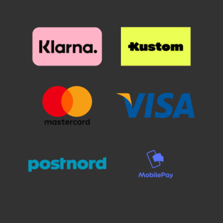
lompakko ovat vankkaa ja
minkäänlaista haittaa
kestävää laatua. Molemmissa on
luottokorteillesi: ne eivät
aukko kameralle, joten sinun ei
demagnetisoidu! Sekä kuori että
tarvitse poistaa puhelinta
lompakko ovat vankkaa ja
lompakosta esimerkiksi kuvien
kestävää laatua. Molemmissa on
ottamista varten. Toisaalta, jos et
aukko kameralle, joten sinun ei
halua ottaa kuvia koko lompakkoa
tarvitse poistaa puhelinta
kädessäsi, voit helposti poistaa
lompakosta esimerkiksi kuvien
kuoreen kiinnitetyn puhelimen.
ottamista varten. Toisaalta, jos et
Puhelin on siten edelleen
halua ottaa kuvia koko lompakkoa
suojassa tukevan kuoren sisällä.
kädessäsi, voit helposti poistaa
Turvallisuutta ei voi ottaa liian
kuoreen kiinnitetyn puhelimen.
vakavasti! Lompakossa on 3
Puhelin on siten edelleen
korttitaskua, 1 tasku käteiselle
suojassa tukevan kuoren sisällä.
sekä magneettinen
Turvallisuutta ei voi ottaa liian
sulkumekanismi, joka ei aiheuta
vakavasti! Lompakossa on 3
minkäänlaista vaaraa
korttitaskua, 1 tasku käteiselle
luottokorteillesi. Lompakon
sekä magneettinen
materiaali on keinonahkaa, eli ei
sulkumekanismi, joka ei aiheuta
aitoa nahkaa. Se muuttuu
minkäänlaista vaaraa
kuitenkin käytössä entistä
luottokorteillesi. Lompakon
pehmeämmäksi ja kauniimmaksi
materiaali on keinonahkaa, eli ei
aidon nahan tavoin. *HUOM!
aitoa nahkaa. Se muuttuu