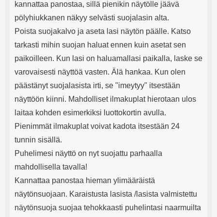
kannattaa panostaa, sillä pienikin näytölle jäävä
pölyhiukkanen näkyy selvästi suojalasin alta.
Poista suojakalvo ja aseta lasi näytön päälle. Katso
tarkasti mihin suojan haluat ennen kuin asetat sen
paikoilleen. Kun lasi on haluamallasi paikalla, laske se
varovaisesti näyttöä vasten. Älä hankaa. Kun olen
päästänyt suojalasista irti, se "imeytyy" itsestään
näyttöön kiinni. Mahdolliset ilmakuplat hierotaan ulos
laitaa kohden esimerkiksi luottokortin avulla.
Pienimmät ilmakuplat voivat kadota itsestään 24
tunnin sisällä.
Puhelimesi näyttö on nyt suojattu parhaalla
mahdollisella tavalla!
Kannattaa panostaa hieman ylimääräistä
näytönsuojaan. Karaistusta lasista /lasista valmistettu
näytönsuoja suojaa tehokkaasti puhelintasi naarmuilta