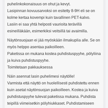
puhelinkokonaisuus on ohut ja kevyt.
Lasipinnan kovuusarvoksi on esitetty 8-9H eli se on
kolme kertaa kovempi kuin tavallinen PET-kalvo.
Lasiin ei saa yhtä helposti vaurioita terävillä
esineilläkään, esimerkiksi veitsillä tai avaimilla.
Näytönsuojaan ei jää myöskään ilmakuplia alle. Se on
myös helppo asentaa paikoilleen.
Paketissa on mukana kostea puhdistuspyyhe, pölyliina
ja kuiva puhdistuspyyhe.
Toimitetaan pakkauksessa
Näin asennat lasin puhelimesi näytölle!
Varmista että näyttö on huolellisesti puhdistettu ennen
kuin asetat näytönsuojan paikoilleen. Kostea ja kuiva
puhdistuspyyhe tulevat paketissa mukana. Puhdista
teipillä viimeisetkin pölyhiukkaset. Puhdistamiseen