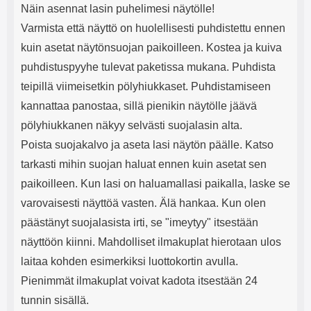
Näin asennat lasin puhelimesi näytölle!
Varmista että näyttö on huolellisesti puhdistettu ennen
kuin asetat näytönsuojan paikoilleen. Kostea ja kuiva
puhdistuspyyhe tulevat paketissa mukana. Puhdista
teipillä viimeisetkin pölyhiukkaset. Puhdistamiseen
kannattaa panostaa, sillä pienikin näytölle jäävä
pölyhiukkanen näkyy selvästi suojalasin alta.
Poista suojakalvo ja aseta lasi näytön päälle. Katso
tarkasti mihin suojan haluat ennen kuin asetat sen
paikoilleen. Kun lasi on haluamallasi paikalla, laske se
varovaisesti näyttöä vasten. Älä hankaa. Kun olen
päästänyt suojalasista irti, se "imeytyy" itsestään
näyttöön kiinni. Mahdolliset ilmakuplat hierotaan ulos
laitaa kohden esimerkiksi luottokortin avulla.
Pienimmät ilmakuplat voivat kadota itsestään 24
tunnin sisällä.