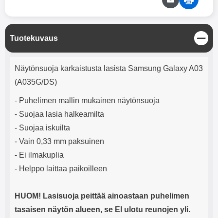
mha Kuunteluaika: noin 4 tuntia
Input: AC100-240V 50/60Hz 0.8A
Max Output: USB: DC5V/3.0A
(15W) 9V/2.0A (18W) 12V/1.5
(18W) Type-C: 5V/3A (PD15W)
S
Tuotekuvaus
9V/2.22A (PD20W)
u
12V/1.67A(PD20W) Total Effekt:
l
5V/3A Max Maximum output:
Tuotekuvaus
j
Näytönsuoja karkaistusta lasista Samsung Galaxy A03
20.W Max Johdon pituus: 1 metri
e
Väri: Valkoinen
(A035G/DS)
- Puhelimen mallin mukainen näytönsuoja
- Suojaa lasia halkeamilta
- Suojaa iskuilta
- Vain 0,33 mm paksuinen
- Ei ilmakuplia
- Helppo laittaa paikoilleen
HUOM! Lasisuoja peittää ainoastaan puhelimen
tasaisen näytön alueen, se EI ulotu reunojen yli.