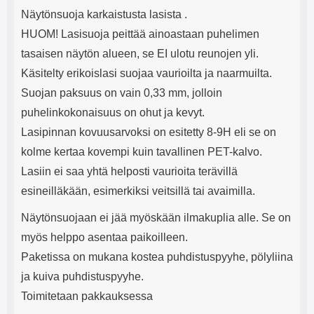
Näytönsuoja karkaistusta lasista .
HUOM! Lasisuoja peittää ainoastaan puhelimen
tasaisen näytön alueen, se EI ulotu reunojen yli.
Käsitelty erikoislasi suojaa vaurioilta ja naarmuilta.
Suojan paksuus on vain 0,33 mm, jolloin
puhelinkokonaisuus on ohut ja kevyt.
Lasipinnan kovuusarvoksi on esitetty 8-9H eli se on
kolme kertaa kovempi kuin tavallinen PET-kalvo.
Lasiin ei saa yhtä helposti vaurioita terävillä
esineilläkään, esimerkiksi veitsillä tai avaimilla.
Näytönsuojaan ei jää myöskään ilmakuplia alle. Se on
myös helppo asentaa paikoilleen.
Paketissa on mukana kostea puhdistuspyyhe, pölyliina
ja kuiva puhdistuspyyhe.
Toimitetaan pakkauksessa