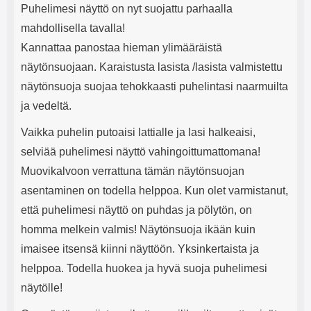
Puhelimesi näyttö on nyt suojattu parhaalla
mahdollisella tavalla!
Kannattaa panostaa hieman ylimääräistä
näytönsuojaan. Karaistusta lasista /lasista valmistettu
näytönsuoja suojaa tehokkaasti puhelintasi naarmuilta
ja vedeltä.
Vaikka puhelin putoaisi lattialle ja lasi halkeaisi,
selviää puhelimesi näyttö vahingoittumattomana!
Muovikalvoon verrattuna tämän näytönsuojan
asentaminen on todella helppoa. Kun olet varmistanut,
että puhelimesi näyttö on puhdas ja pölytön, on
homma melkein valmis! Näytönsuoja ikään kuin
imaisee itsensä kiinni näyttöön. Yksinkertaista ja
helppoa. Todella huokea ja hyvä suoja puhelimesi
näytölle!