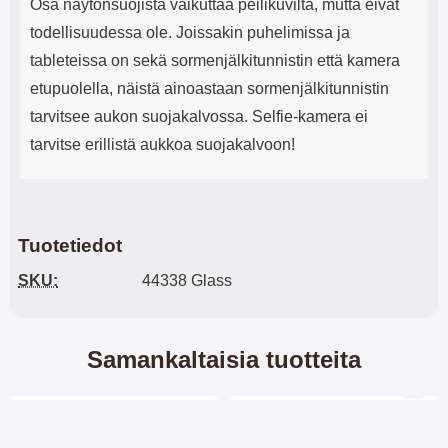
Osa näytönsuojista vaikuttaa peilikuvilta, mutta eivät
todellisuudessa ole. Joissakin puhelimissa ja
tableteissa on sekä sormenjälkitunnistin että kamera
etupuolella, näistä ainoastaan sormenjälkitunnistin
tarvitsee aukon suojakalvossa. Selfie-kamera ei
tarvitse erillistä aukkoa suojakalvoon!
Tuotetiedot
SKU:
44338 Glass
Samankaltaisia tuotteita
Merkitse blow productListContainer
Merkitse blow productL
7 variantit
6 variantit
-30%