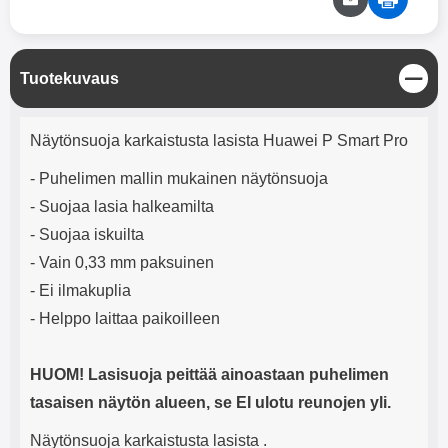
mha Kuunteluaika: noin 4 tuntia
Input: AC100-240V 50/60Hz 0.8A
Max Output: USB: DC5V/3.0A
(15W) 9V/2.0A (18W) 12V/1.5
(18W) Type-C: 5V/3A (PD15W)
S
Tuotekuvaus
9V/2.22A (PD20W)
u
12V/1.67A(PD20W) Total Effekt:
l
5V/3A Max Maximum output:
Tuotekuvaus
j
Näytönsuoja karkaistusta lasista Huawei P Smart Pro
20.W Max Johdon pituus: 1 metri
e
Väri: Valkoinen
- Puhelimen mallin mukainen näytönsuoja
- Suojaa lasia halkeamilta
- Suojaa iskuilta
- Vain 0,33 mm paksuinen
- Ei ilmakuplia
- Helppo laittaa paikoilleen
HUOM! Lasisuoja peittää ainoastaan puhelimen
tasaisen näytön alueen, se EI ulotu reunojen yli.
Näytönsuoja karkaistusta lasista .