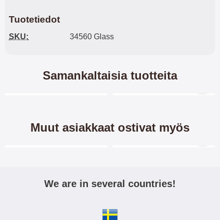
Tuotetiedot
SKU:
34560 Glass
Samankaltaisia tuotteita
Merkitse blow productListContainer
Merkitse blow productL
4 variantit
1 variantit
Muut asiakkaat ostivat myös
Merkitse blow productListContainer
Merkitse blow productL
2 variantit
We are in several countries!
New Jalusta
Crazy Horse Lompakko