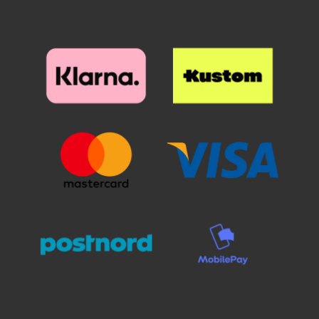
puhelimen kotelossa. Voit valita
Puhdistamiseen kannattaa
jalusta/suojakuorilompakko-
panostaa, sillä pienikin näytölle
yhdistelmän monista eri väreistä.
jäävä pölyhiukkanen näkyy
selvästi suojalasin alta. Poista
suojakalvo ja aseta lasi näytön
päälle. Katso tarkasti mihin
suojan haluat ennen kuin asetat
sen paikoilleen. Kun lasi on
haluamallasi paikalla, laske se
varovaisesti näyttöä vasten. Älä
hankaa. Kun olen päästänyt
suojalasista irti, se "imeytyy"
itsestään näyttöön kiinni.
Mahdolliset ilmakuplat hierotaan
ulos laitaa kohden esimerkiksi
luottokortin avulla. Pienimmät
ilmakuplat voivat kadota itsestään
24 tunnin sisällä. Puhelimesi
näyttö on nyt suojattu parhaalla
mahdollisella tavalla! Kannattaa
panostaa hieman ylimääräistä
näytönsuojaan. Karaistusta
lasista /lasista valmistettu
näytönsuoja suojaa tehokkaasti