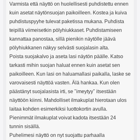
Varmista että näyttö on huolellisesti puhdistettu ennen
kuin asetat näytönsuojan paikoilleen. Kostea ja kuiva
puhdistuspyyhe tulevat paketissa mukana. Puhdista
teipillä viimeisetkin pölyhiukkaset. Puhdistamiseen
kannattaa panostaa, sillä pienikin näytölle jäävä
pölyhiukkanen näkyy selvästi suojalasin alta.
Poista suojakalvo ja aseta lasi näytön päälle. Katso
tarkasti mihin suojan haluat ennen kuin asetat sen
paikoilleen. Kun lasi on haluamallasi paikalla, laske se
varovaisesti näyttöä vasten. Älä hankaa. Kun olen
päästänyt suojalasista irti, se "imeytyy" itsestään
näyttöön kiinni. Mahdolliset ilmakuplat hierotaan ulos
laitaa kohden esimerkiksi luottokortin avulla.
Pienimmät ilmakuplat voivat kadota itsestään 24
tunnin sisällä.
Puhelimesi näyttö on nyt suojattu parhaalla