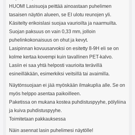
HUOM! Lasisuoja peittää ainoastaan puhelimen
tasaisen näytön alueen, se EI ulotu reunojen yli.
Käsitelty erikoislasi suojaa vaurioilta ja naarmuilta.
Suojan paksuus on vain 0,33 mm, jolloin
puhelinkokonaisuus on ohut ja kevyt.
Lasipinnan kovuusarvoksi on esitetty 8-9H eli se on
kolme kertaa kovempi kuin tavallinen PET-kalvo.
Lasiin ei saa yhtä helposti vaurioita terävillä
esineilläkään, esimerkiksi veitsillä tai avaimilla.
Näytönsuojaan ei jää myöskään ilmakuplia alle. Se on
myös helppo asentaa paikoilleen.
Paketissa on mukana kostea puhdistuspyyhe, pölyliina
ja kuiva puhdistuspyyhe.
Toimitetaan pakkauksessa
Näin asennat lasin puhelimesi näytölle!