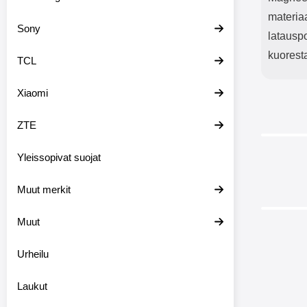
materiaa
Sony
latauspo
kuoresta
TCL
Xiaomi
ZTE
Yleissopivat suojat
Muut merkit
Muut
Urheilu
Laukut
XL Sta