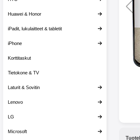
Huawei & Honor
Langat
iPadit, lukulaitteet & tabletit
XO-X33 Bl
iPhone
X33 ov
kuulo
36.9
Mukan
Korttitaskut
kuulokk
menetä 
Tietokone & TV
laturina k
käytössä
koteloon, 
Laturit & Sovitin
kuunne
Molempi
Lenovo
eriksee
varustet
voidaan k
LG
Bluetoot
hyvän
Microsoft
yhteyde
Tuote
joka kest