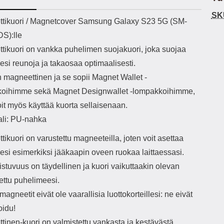
h-versio: 5.3 Akkukotelon
Lightning -johto tulee mukana. Tuote
u
SK
tti: 200 mha Kuunteluaika:
on CE-merkitty Input: AC100-240V
m
ekuvaus
tikuori / Magnetcover Samsung Galaxy S23 5G (SM-
noin 4 tuntia
50/60Hz 0.8A Max Output: USB:
Ko
S):lle
DC5V/3.0A (15W) 9V/2.0A (18W)
Kote
12V/1.5 (18W) Type-C: 5V/3A
ti
tikuori on vankka puhelimen suojakuori, joka suojaa
(PD15W) 9V/2.22A (PD20W)
aukk
esi reunoja ja takaosaa optimaalisesti.
12V/1.67A(PD20W) Total Effekt:
tarv
5V/3A Max Maximum output: 20.W
v
n magneettinen ja se sopii Magnet Wallet -
Max Johdon pituus: 1 metri Väri:
lisäl
oihimme sekä Magnet Designwallet -lompakkoihimme,
Valkoinen
etu-
task
it myös käyttää kuorta sellaisenaan.
ta
ali: PU-nahka
vetok
täm
ikuori on varustettu magneeteilla, joten voit asettaa
Ja m
sitä 
esi esimerkiksi jääkaapin oveen ruokaa laittaessasi.
on
stuvuus on täydellinen ja kuori vaikuttaakin olevan
kiin
ettu puhelimeesi.
agneetit eivät ole vaarallisia luottokorteillesi: ne eivät
idu!
tinen-kuori on valmistettu vankasta ja kestävästä