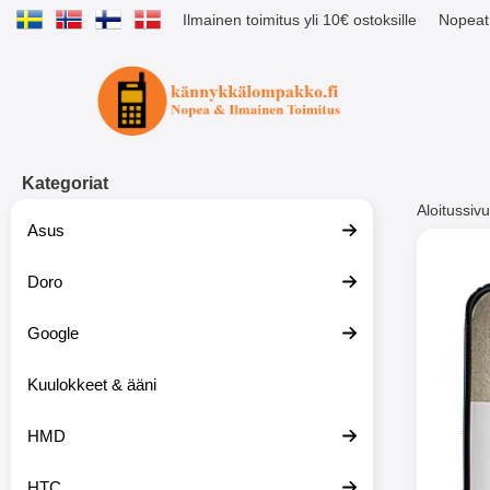
Ilmainen toimitus yli 10€ ostoksille
Nopeat 
Ostoskori laajennettu Tibro billig
Kategoriat
Aloitussivu
Asus
Muutk
Doro
Google
-51%
Kuulokkeet & ääni
HMD
HTC