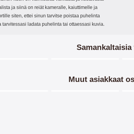
lista ja siinä on reiät kameralle, kaiuttimelle ja
rtille siten, ettei sinun tarvitse poistaa puhelinta
 tarvitessasi ladata puhelinta tai ottaessasi kuvia.
Samankaltaisia 
Merkitse blow productListContainer
Merkitse blow productListCo
5 variantit
Muut asiakkaat os
Merkitse blow productListContainer
Merkitse blow productListCo
5 variantit
2 variantit
ndcase Luksuskotelo
Kuviolompakko Samsung
Ha