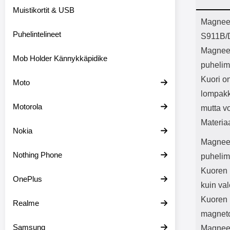
Bluetoot
Muistikortit & USB
kapasitee
Tuot
Magneet
Puhelintelineet
S911B/D
Magneet
Mob Holder Kännykkäpidike
puhelim
Kuori o
Moto
lompakk
Motorola
mutta vo
Materia
Nokia
Magneett
Nothing Phone
puhelim
Kuoren i
OnePlus
kuin val
Kuoren m
Realme
magneto
Samsung
Magneet