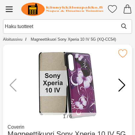
Ostoskori laajennettu Tibro billi
Suosikkini
Valikko
Aloitussivu
Magneettikuori Sony Xperia 10 IV 5G (XQ-CC54)
×
Muutkin ostivat
Merkitse magneettikuori Sony Xperia 10
Merkitse blow productListContainer
Merkitse blow productL
2 variantit
-51%
1
/
6
Mene tuotemerkkisivulle
Coverin
Magneettikuori Sony Xperia 10 IV 5G