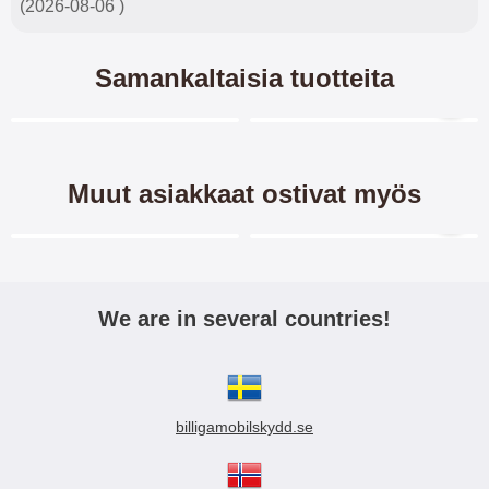
(2026-08-06 )
Samankaltaisia tuotteita
Merkitse blow productListContainer
Merkitse blow productL
7 variantit
-40%
-28%
Muut asiakkaat ostivat myös
Merkitse blow productListContainer
Merkitse blow productL
-38%
We are in several countries!
Ultra Thin TPU Kotelo
Crazy Horse Lompakko
Xiaomi 13 Lite 5G
Xiaomi 13 Lite 5G
billigamobilskydd.se
Ultra Thin TPU- kotelo Xiaomi 13
Crazy Horse lompakko/suojakuori
Lite 5G On pehmeä, kestävä ja
Lompakko/Lompakkokotelo/känn
läpinäkyvä kotelo, joka suojaa
ykkälompakko/kännykkäkotelo Xi