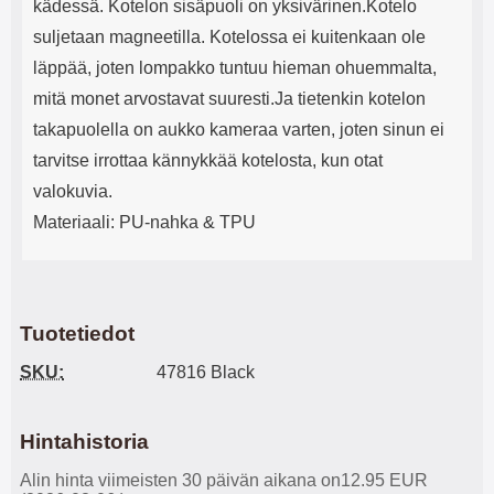
kädessä.
Kotelon sisäpuoli on yksivärinen.Kotelo
suljetaan magneetilla. Kotelossa ei kuitenkaan ole
läppää, joten lompakko tuntuu hieman ohuemmalta,
mitä monet arvostavat suuresti.Ja tietenkin kotelon
takapuolella on aukko kameraa varten, joten sinun ei
tarvitse irrottaa kännykkää kotelosta, kun otat
valokuvia.
Materiaali: PU-nahka & TPU
Tuotetiedot
SKU:
47816 Black
Hintahistoria
Alin hinta viimeisten 30 päivän aikana on12.95 EUR