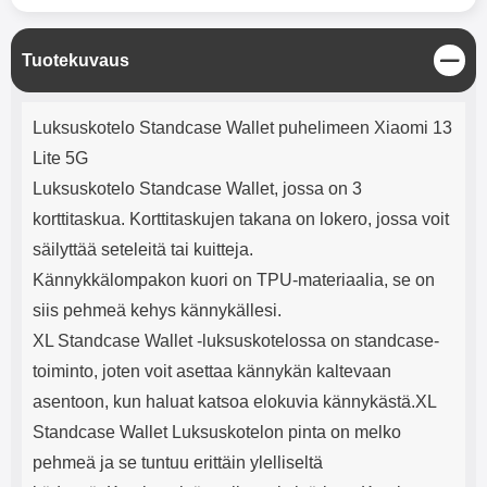
mha Kuunteluaika: noin 4 tuntia
Input: AC100-240V 50/60Hz 0.8A
Max Output: USB: DC5V/3.0A
(15W) 9V/2.0A (18W) 12V/1.5
S
Tuotekuvaus
(18W) Type-C: 5V/3A (PD15W)
u
9V/2.22A (PD20W)
l
Tuotekuvaus
12V/1.67A(PD20W) Total Effekt:
j
Luksuskotelo Standcase Wallet puhelimeen Xiaomi 13
5V/3A Max Maximum output:
e
20.W Max Johdon pituus: 1 metri
Lite 5G
Väri: Valkoinen
Luksuskotelo Standcase Wallet, jossa on 3
korttitaskua. Korttitaskujen takana on lokero, jossa voit
säilyttää seteleitä tai kuitteja.
Kännykkälompakon kuori on TPU-materiaalia, se on
siis pehmeä kehys kännykällesi.
XL Standcase Wallet -luksuskotelossa on standcase-
toiminto, joten voit asettaa kännykän kaltevaan
asentoon, kun haluat katsoa elokuvia kännykästä.XL
Standcase Wallet Luksuskotelon pinta on melko
pehmeä ja se tuntuu erittäin ylelliseltä