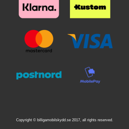
päälle. Katso tarkasti mihin
suojan haluat ennen kuin asetat
sen paikoilleen. Kun lasi on
haluamallasi paikalla, laske se
varovaisesti näyttöä vasten. Älä
hankaa. Kun olen päästänyt
suojalasista irti, se "imeytyy"
itsestään näyttöön kiinni.
Mahdolliset ilmakuplat hierotaan
ulos laitaa kohden esimerkiksi
luottokortin avulla. Pienimmät
ilmakuplat voivat kadota itsestään
24 tunnin sisällä. Puhelimesi
näyttö on nyt suojattu parhaalla
mahdollisella tavalla! Kannattaa
panostaa hieman ylimääräistä
näytönsuojaan. Karaistusta
lasista /lasista valmistettu
näytönsuoja suojaa tehokkaasti
puhelintasi naarmuilta ja vedeltä.
Vaikka puhelin putoaisi lattialle ja
lasi halkeaisi, selviää puhelimesi
Copyright © billigamobilskydd.se 2017, all rights reserved.
näyttö vahingoittumattomana!
Muovikalvoon verrattuna tämän