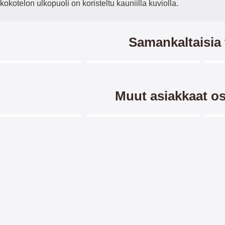
kotelon ulkopuoli on koristeltu kauniilla kuviolla.
Samankaltaisia 
Merkitse blow productListContainer
Merkitse blow productListCo
5 variantit
7 variantit
Muut asiakkaat os
Merkitse blow productListContainer
Merkitse blow productListCo
-28%
-3
ndcase Luksuskotelo
Crazy Horse Lompakko Xiaomi
New
elimeen Xiaomi 12
12
case Luxwallet Xiaomi 12
Crazy Horse lompakko/suojakuori
New
ase Luksuskotelo, jossa on
Lompakko/Lompakkokotelo/kännykk