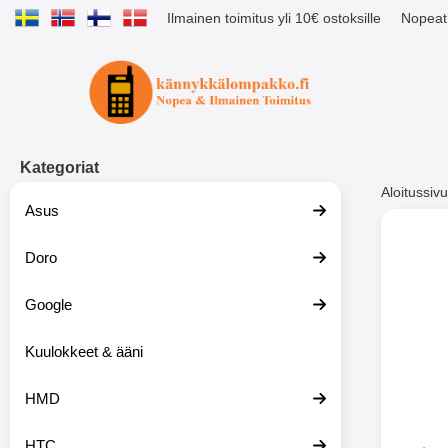
Ilmainen toimitus yli 10€ ostoksille
Nopeat 
Ostoskori laajennettu Tibro billig
Kategoriat
Aloitussivu
Asus
Muutk
Doro
Google
-51%
Kuulokkeet & ääni
HMD
HTC