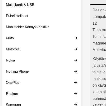
Bluetoot
Muistikortit & USB
kapasitee
Tuot
Design-
Puhelintelineet
Lompakk
12
Mob Holder Kännykkäpidike
Tilaa ma
Toimii t
Moto
magneet
Motorola
Materia
Käyttäes
Nokia
jalusta
Nothing Phone
toista 
matkapuh
OnePlus
on käyte
kuten a
Realme
pehmeä
Samsung
käytät. 