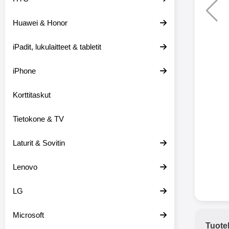
Huawei & Honor
Langat
iPadit, lukulaitteet & tabletit
XO-X33 Bl
iPhone
X33 ov
kuulo
36.9
Mukan
Korttitaskut
kuulokk
menetä 
Tietokone & TV
laturina k
käytössä
koteloon, 
Laturit & Sovitin
kuunne
Molempi
Lenovo
eriksee
varustet
voidaan k
LG
Bluetoot
hyvän
Microsoft
yhteyde
Tuote
joka kest