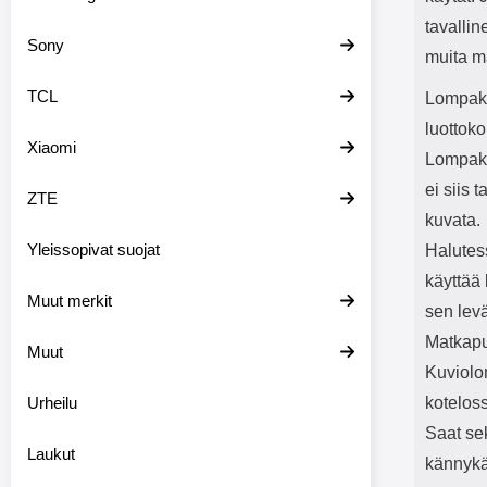
tavalli
Sony
muita m
TCL
Lompako
luottoko
Xiaomi
Lompako
ei siis 
ZTE
kuvata.
Yleissopivat suojat
Halutess
käyttää 
Muut merkit
sen levä
Matkapu
Muut
Kuviolo
Urheilu
kotelos
Saat se
Laukut
kännykä