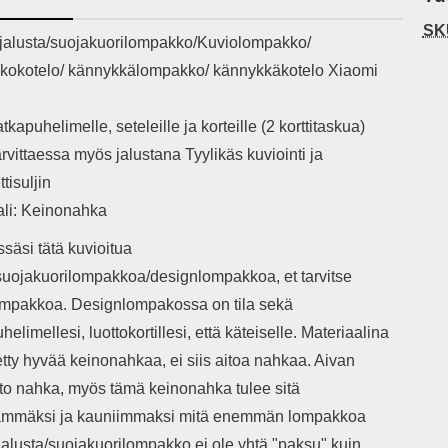
h-versio: 5.3 Akkukotelon
Lightning -johto tulee mukana. Tuote
SK
tti: 200 mha Kuunteluaika:
on CE-merkitty Input: AC100-240V
käy
ekuvaus
jalusta/suojakuorilompakko/Kuviolompakko/
noin 4 tuntia
50/60Hz 0.8A Max Output: USB:
vahi
okotelo/ kännykkälompakko/ kännykkäkotelo Xiaomi
DC5V/3.0A (15W) 9V/2.0A (18W)
au
12V/1.5 (18W) Type-C: 5V/3A
il
(PD15W) 9V/2.22A (PD20W)
sis
tkapuhelimelle, seteleille ja korteille (2 korttitaskua)
12V/1.67A(PD20W) Total Effekt:
paik
5V/3A Max Maximum output: 20.W
kla
arvittaessa myös jalustana Tyylikäs kuviointi ja
Max Johdon pituus: 1 metri Väri:
s
tisuljin
Valkoinen
väreissä Materiaali
Yks
ali: Keinonahka
Kot
o
säsi tätä kuvioitua
mat
/suojakuorilompakkoa/designlompakkoa, et tarvitse
ko
lompakkoa. Designlompakossa on tila sekä
hei
elimellesi, luottokortillesi, että käteiselle. Materiaalina
k
tty hyvää keinonahkaa, ei siis aitoa nahkaa. Aivan
As
ito nahka, myös tämä keinonahka tulee sitä
lo
mmäksi ja kauniimmaksi mitä enemmän lompakkoa
ajat
Jalusta/suojakuorilompakko ei ole yhtä "paksu" kuin