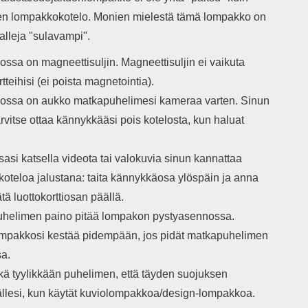
nen lompakkokotelo. Monien mielestä tämä lompakko on
alleja "sulavampi".
ssa on magneettisuljin. Magneettisuljin ei vaikuta
rtteihisi (ei poista magnetointia).
ssa on aukko matkapuhelimesi kameraa varten. Sinun
tarvitse ottaa kännykkääsi pois kotelosta, kun haluat
asi katsella videota tai valokuvia sinun kannattaa
koteloa jalustana: taita kännykkäosa ylöspäin ja anna
tä luottokorttiosan päällä.
helimen paino pitää lompakon pystyasennossa.
mpakkosi kestää pidempään, jos pidät matkapuhelimen
sa.
kä tyylikkään puhelimen, että täyden suojuksen
llesi, kun käytät kuviolompakkoa/design-lompakkoa.