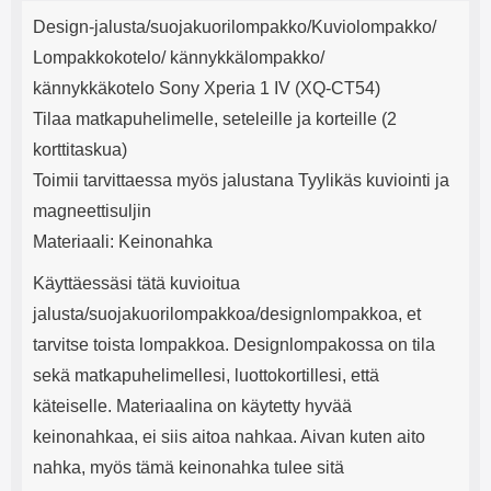
Tuotekuvaus
mha Kuunteluaika: noin 4 tuntia
Input: AC100-240V 50/60Hz 0.8A
j
Design-jalusta/suojakuorilompakko/Kuviolompakko/
Max Output: USB: DC5V/3.0A
e
(15W) 9V/2.0A (18W) 12V/1.5
Lompakkokotelo/ kännykkälompakko/
(18W) Type-C: 5V/3A (PD15W)
kännykkäkotelo Sony Xperia 1 IV (XQ-CT54)
9V/2.22A (PD20W)
12V/1.67A(PD20W) Total Effekt:
Tilaa matkapuhelimelle, seteleille ja korteille (2
5V/3A Max Maximum output:
korttitaskua)
20.W Max Johdon pituus: 1 metri
Väri: Valkoinen
Toimii tarvittaessa myös jalustana Tyylikäs kuviointi ja
magneettisuljin
Materiaali: Keinonahka
Käyttäessäsi tätä kuvioitua
jalusta/suojakuorilompakkoa/designlompakkoa, et
tarvitse toista lompakkoa. Designlompakossa on tila
sekä matkapuhelimellesi, luottokortillesi, että
käteiselle. Materiaalina on käytetty hyvää
keinonahkaa, ei siis aitoa nahkaa. Aivan kuten aito
nahka, myös tämä keinonahka tulee sitä