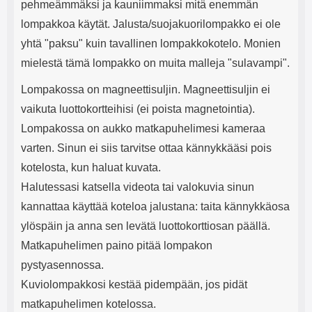
pehmeämmäksi ja kauniimmaksi mitä enemmän
lompakkoa käytät. Jalusta/suojakuorilompakko ei ole
yhtä "paksu" kuin tavallinen lompakkokotelo. Monien
mielestä tämä lompakko on muita malleja "sulavampi".
Lompakossa on magneettisuljin. Magneettisuljin ei
vaikuta luottokortteihisi (ei poista magnetointia).
Lompakossa on aukko matkapuhelimesi kameraa
varten. Sinun ei siis tarvitse ottaa kännykkääsi pois
kotelosta, kun haluat kuvata.
Halutessasi katsella videota tai valokuvia sinun
kannattaa käyttää koteloa jalustana: taita kännykkäosa
ylöspäin ja anna sen levätä luottokorttiosan päällä.
Matkapuhelimen paino pitää lompakon
pystyasennossa.
Kuviolompakkosi kestää pidempään, jos pidät
matkapuhelimen kotelossa.