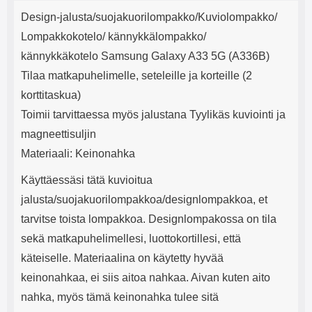
Tuotekuvaus
mha Kuunteluaika: noin 4 tuntia
Input: AC100-240V 50/60Hz 0.8A
j
Design-jalusta/suojakuorilompakko/Kuviolompakko/
Max Output: USB: DC5V/3.0A
e
(15W) 9V/2.0A (18W) 12V/1.5
Lompakkokotelo/ kännykkälompakko/
(18W) Type-C: 5V/3A (PD15W)
kännykkäkotelo Samsung Galaxy A33 5G (A336B)
9V/2.22A (PD20W)
12V/1.67A(PD20W) Total Effekt:
Tilaa matkapuhelimelle, seteleille ja korteille (2
5V/3A Max Maximum output:
korttitaskua)
20.W Max Johdon pituus: 1 metri
Väri: Valkoinen
Toimii tarvittaessa myös jalustana Tyylikäs kuviointi ja
magneettisuljin
Materiaali: Keinonahka
Käyttäessäsi tätä kuvioitua
jalusta/suojakuorilompakkoa/designlompakkoa, et
tarvitse toista lompakkoa. Designlompakossa on tila
sekä matkapuhelimellesi, luottokortillesi, että
käteiselle. Materiaalina on käytetty hyvää
keinonahkaa, ei siis aitoa nahkaa. Aivan kuten aito
nahka, myös tämä keinonahka tulee sitä