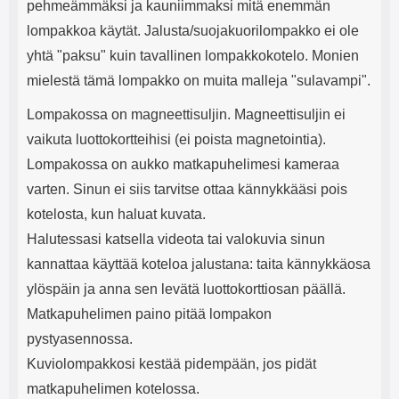
pehmeämmäksi ja kauniimmaksi mitä enemmän
lompakkoa käytät. Jalusta/suojakuorilompakko ei ole
yhtä "paksu" kuin tavallinen lompakkokotelo. Monien
mielestä tämä lompakko on muita malleja "sulavampi".
Lompakossa on magneettisuljin. Magneettisuljin ei
vaikuta luottokortteihisi (ei poista magnetointia).
Lompakossa on aukko matkapuhelimesi kameraa
varten. Sinun ei siis tarvitse ottaa kännykkääsi pois
kotelosta, kun haluat kuvata.
Halutessasi katsella videota tai valokuvia sinun
kannattaa käyttää koteloa jalustana: taita kännykkäosa
ylöspäin ja anna sen levätä luottokorttiosan päällä.
Matkapuhelimen paino pitää lompakon
pystyasennossa.
Kuviolompakkosi kestää pidempään, jos pidät
matkapuhelimen kotelossa.