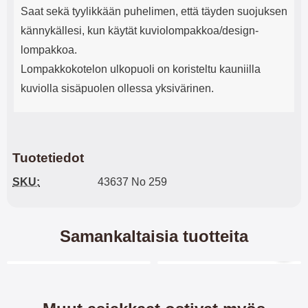
Saat sekä tyylikkään puhelimen, että täyden suojuksen
kännykällesi, kun käytät kuviolompakkoa/design-
lompakkoa.
Lompakkokotelon ulkopuoli on koristeltu kauniilla
kuviolla sisäpuolen ollessa yksivärinen.
Tuotetiedot
SKU:
43637 No 259
Samankaltaisia tuotteita
Merkitse blow productListContainer
Merkitse blow productL
5 variantit
6 variantit