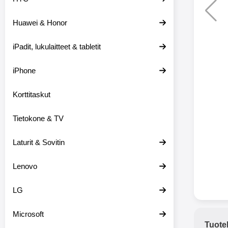
Huawei & Honor
Langat
iPadit, lukulaitteet & tabletit
XO-X33 Bl
iPhone
X33 ov
kuulo
36.9
Mukan
Korttitaskut
kuulokk
menetä 
Tietokone & TV
laturina k
käytössä
koteloon, 
Laturit & Sovitin
kuunne
Molempi
Lenovo
eriksee
varustet
voidaan k
LG
Bluetoot
hyvän
Microsoft
yhteyde
Tuote
joka kest