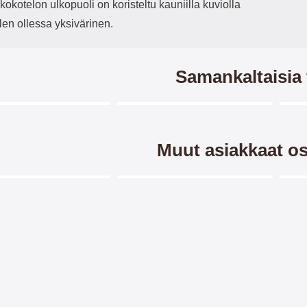
kotelon ulkopuoli on koristeltu kauniilla kuviolla
len ollessa yksivärinen.
Samankaltaisia 
Merkitse blow productListContainer
Merkitse blow productListCo
8 variantit
7 variantit
-28%
-3
Muut asiakkaat os
Merkitse blow productListContainer
Merkitse blow productListCo
-28%
-2
er Standcase Wallet
Crazy Horse Lompakko
F
torola Moto G22
Motorola Moto G22
Standcase Wallet Motorola
Crazy Horse lompakko/suojakuori
Flo