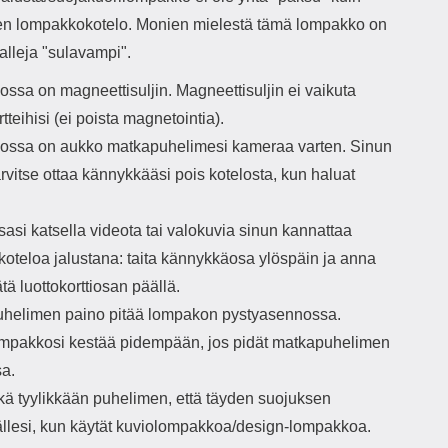
nen lompakkokotelo. Monien mielestä tämä lompakko on
alleja "sulavampi".
ssa on magneettisuljin. Magneettisuljin ei vaikuta
rtteihisi (ei poista magnetointia).
ssa on aukko matkapuhelimesi kameraa varten. Sinun
tarvitse ottaa kännykkääsi pois kotelosta, kun haluat
asi katsella videota tai valokuvia sinun kannattaa
koteloa jalustana: taita kännykkäosa ylöspäin ja anna
tä luottokorttiosan päällä.
helimen paino pitää lompakon pystyasennossa.
mpakkosi kestää pidempään, jos pidät matkapuhelimen
sa.
kä tyylikkään puhelimen, että täyden suojuksen
llesi, kun käytät kuviolompakkoa/design-lompakkoa.