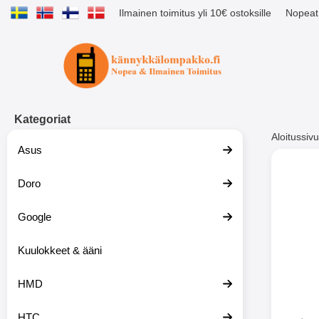
Ilmainen toimitus yli 10€ ostoksille
Nopeat 
Ostoskori laajennettu Tibro billig
Kategoriat
Aloitussivu
Asus
Muutk
Doro
Google
-51%
Kuulokkeet & ääni
HMD
HTC