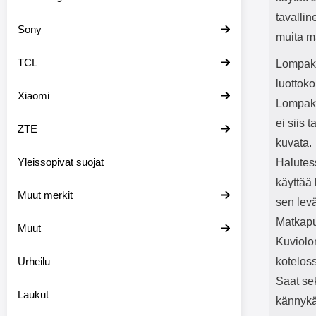
tavalli
Sony
muita m
TCL
Lompako
luottoko
Xiaomi
Lompako
ei siis 
ZTE
kuvata.
Yleissopivat suojat
Halutess
käyttää 
Muut merkit
sen levä
Matkapu
Muut
Kuviolo
Urheilu
kotelos
Saat se
Laukut
kännykä