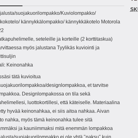
h-versio: 5.3 Akkukotelon
Lightning -johto tulee mukana. Tuote
voit
SK
tti: 200 mha Kuunteluaika:
on CE-merkitty Input: AC100-240V
ekuvaus
jalusta/suojakuorilompakko/Kuviolompakko/
noin 4 tuntia
50/60Hz 0.8A Max Output: USB:
Mate
okotelo/ kännykkälompakko/ kännykkäkotelo Motorola
DC5V/3.0A (15W) 9V/2.0A (18W)
kest
12V/1.5 (18W) Type-C: 5V/3A
ei 
22
(PD15W) 9V/2.22A (PD20W)
istu
tkapuhelimelle, seteleille ja korteille (2 korttitaskua)
12V/1.67A(PD20W) Total Effekt:
ja
5V/3A Max Maximum output: 20.W
ku
arvittaessa myös jalustana Tyylikäs kuviointi ja
Max Johdon pituus: 1 metri Väri:
tisuljin
Valkoinen
kes
ali: Keinonahka
pei
par
säsi tätä kuvioitua
tä
/suojakuorilompakkoa/designlompakkoa, et tarvitse
lompakkoa. Designlompakossa on tila sekä
elimellesi, luottokortillesi, että käteiselle. Materiaalina
tty hyvää keinonahkaa, ei siis aitoa nahkaa. Aivan
ito nahka, myös tämä keinonahka tulee sitä
mmäksi ja kauniimmaksi mitä enemmän lompakkoa
Jalusta/suojakuorilompakko ei ole yhtä "paksu" kuin