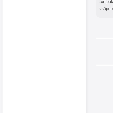
Lompakko
sisäpuo
-32%
-28%
Zipp
Mo
Zipper 