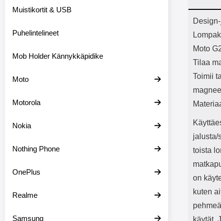
Bluetoot
Muistikortit & USB
kapasitee
Tuot
Design-
Puhelintelineet
Lompakk
Moto G
Mob Holder Kännykkäpidike
Tilaa ma
Toimii t
Moto
magneet
Motorola
Materia
Käyttäes
Nokia
jalusta
Nothing Phone
toista 
matkapuh
OnePlus
on käyte
kuten a
Realme
pehmeä
Samsung
käytät. 