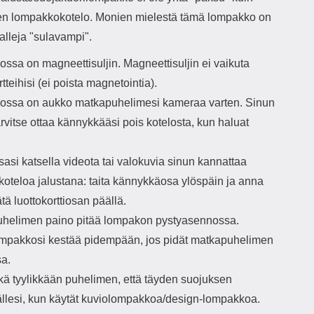
nen lompakkokotelo. Monien mielestä tämä lompakko on
alleja "sulavampi".
ssa on magneettisuljin. Magneettisuljin ei vaikuta
rtteihisi (ei poista magnetointia).
ssa on aukko matkapuhelimesi kameraa varten. Sinun
tarvitse ottaa kännykkääsi pois kotelosta, kun haluat
asi katsella videota tai valokuvia sinun kannattaa
koteloa jalustana: taita kännykkäosa ylöspäin ja anna
tä luottokorttiosan päällä.
helimen paino pitää lompakon pystyasennossa.
mpakkosi kestää pidempään, jos pidät matkapuhelimen
sa.
kä tyylikkään puhelimen, että täyden suojuksen
llesi, kun käytät kuviolompakkoa/design-lompakkoa.