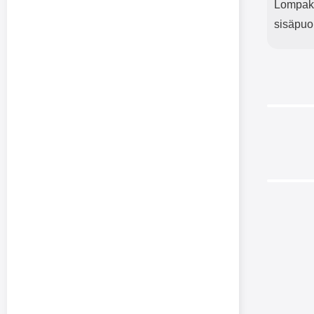
Lompakko
sisäpuo
New Ja
Moto
Jalus