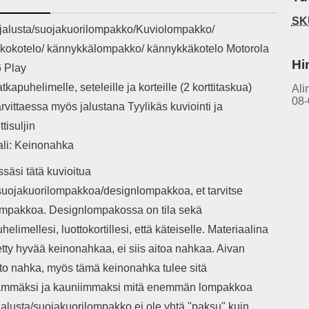
h-versio: 5.3 Akkukotelon
Lightning -johto tulee mukana. Tuote
P
SK
tti: 200 mha Kuunteluaika:
on CE-merkitty Input: AC100-240V
va
ekuvaus
jalusta/suojakuorilompakko/Kuviolompakko/
noin 4 tuntia
50/60Hz 0.8A Max Output: USB:
joustaa
okotelo/ kännykkälompakko/ kännykkäkotelo Motorola
DC5V/3.0A (15W) 9V/2.0A (18W)
vid
12V/1.5 (18W) Type-C: 5V/3A
käsissä Miellyttävä
Hi
 Play
(PD15W) 9V/2.22A (PD20W)
PU-nahkapi
tkapuhelimelle, seteleille ja korteille (2 korttitaskua)
12V/1.67A(PD20W) Total Effekt:
Ali
ulk
08-
5V/3A Max Maximum output: 20.W
Mag
arvittaessa myös jalustana Tyylikäs kuviointi ja
Max Johdon pituus: 1 metri Väri:
takana Sisäfläpissä n
tisuljin
Valkoinen
etukanteen Veto
ali: Keinonahka
säsi tätä kuvioitua
toimin
/suojakuorilompakkoa/designlompakkoa, et tarvitse
lompakkoa. Designlompakossa on tila sekä
tarv
elimellesi, luottokortillesi, että käteiselle. Materiaalina
tek
kat
tty hyvää keinonahkaa, ei siis aitoa nahkaa. Aivan
käyttöä. Huom: Veto
ito nahka, myös tämä keinonahka tulee sitä
on pi
kuit
mmäksi ja kauniimmaksi mitä enemmän lompakkoa
Jalusta/suojakuorilompakko ei ole yhtä "paksu" kuin