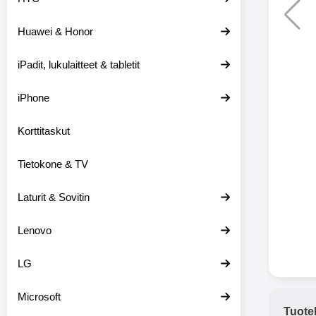
Huawei & Honor
Langat
iPadit, lukulaitteet & tabletit
XO-X33 Bl
iPhone
X33 ov
kuulo
36.9
Mukan
Korttitaskut
kuulokk
menetä 
Tietokone & TV
laturina k
käytössä
koteloon, 
Laturit & Sovitin
kuunne
Molempi
Lenovo
eriksee
varustet
voidaan k
LG
Bluetoot
hyvän
Microsoft
yhteyde
Tuote
joka kest