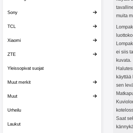
tavalli
Sony
muita m
TCL
Lompako
luottoko
Xiaomi
Lompako
ei siis 
ZTE
kuvata.
Yleissopivat suojat
Halutess
käyttää 
Muut merkit
sen levä
Matkapu
Muut
Kuviolo
Urheilu
kotelos
Saat se
Laukut
kännykä