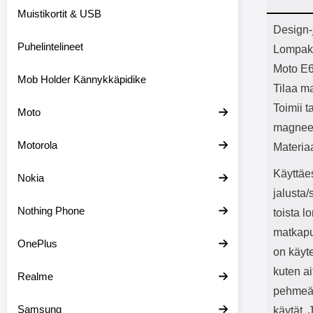
Bluetoot
Muistikortit & USB
kapasitee
Tuot
Design-
Puhelintelineet
Lompakk
Moto E6
Mob Holder Kännykkäpidike
Tilaa ma
Toimii t
Moto
magneet
Motorola
Materia
Käyttäes
Nokia
jalusta
Nothing Phone
toista 
matkapuh
OnePlus
on käyte
kuten a
Realme
pehmeä
Samsung
käytät. 