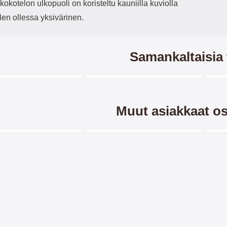
kotelon ulkopuoli on koristeltu kauniilla kuviolla
len ollessa yksivärinen.
Samankaltaisia 
Merkitse blow productListContainer
Merkitse blow productListCo
5 variantit
5 variantit
-28%
Muut asiakkaat os
Merkitse blow productListContainer
Merkitse blow productListCo
3 variantit
-28%
lusta Lompakkokotelo
Crazy Horse Lompakko
Kuvi
rola Moto E6 Play
Motorola Moto E6 Play
ta/suojakuorilompakko /
Crazy Horse lompakko/suojakuori