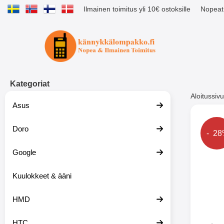
Ilmainen toimitus yli 10€ ostoksille
Nopeat 
Ostoskori laajennettu Tibro billig
Kategoriat
Aloitussivu
Asus
Muutk
Doro
Hinta
- 2
Google
-51%
Kuulokkeet & ääni
HMD
HTC