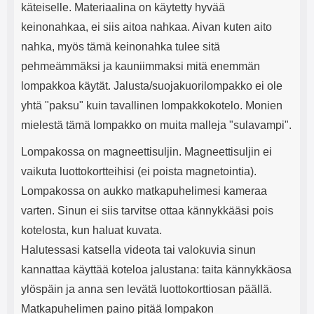
käteiselle. Materiaalina on käytetty hyvää
keinonahkaa, ei siis aitoa nahkaa. Aivan kuten aito
nahka, myös tämä keinonahka tulee sitä
pehmeämmäksi ja kauniimmaksi mitä enemmän
lompakkoa käytät. Jalusta/suojakuorilompakko ei ole
yhtä "paksu" kuin tavallinen lompakkokotelo. Monien
mielestä tämä lompakko on muita malleja "sulavampi".
Lompakossa on magneettisuljin. Magneettisuljin ei
vaikuta luottokortteihisi (ei poista magnetointia).
Lompakossa on aukko matkapuhelimesi kameraa
varten. Sinun ei siis tarvitse ottaa kännykkääsi pois
kotelosta, kun haluat kuvata.
Halutessasi katsella videota tai valokuvia sinun
kannattaa käyttää koteloa jalustana: taita kännykkäosa
ylöspäin ja anna sen levätä luottokorttiosan päällä.
Matkapuhelimen paino pitää lompakon