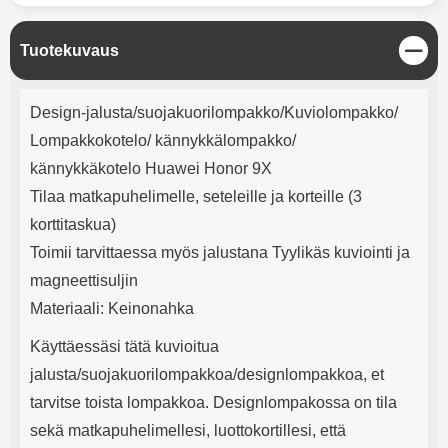
mha Kuunteluaika: noin 4 tuntia
Input: AC100-240V 50/60Hz 0.8A
Max Output: USB: DC5V/3.0A
(15W) 9V/2.0A (18W) 12V/1.5
S
Tuotekuvaus
(18W) Type-C: 5V/3A (PD15W)
u
9V/2.22A (PD20W)
l
Tuotekuvaus
j
12V/1.67A(PD20W) Total Effekt:
Design-jalusta/suojakuorilompakko/Kuviolompakko/
e
5V/3A Max Maximum output:
Lompakkokotelo/ kännykkälompakko/
20.W Max Johdon pituus: 1 metri
Väri: Valkoinen
kännykkäkotelo Huawei Honor 9X
Tilaa matkapuhelimelle, seteleille ja korteille (3
korttitaskua)
Toimii tarvittaessa myös jalustana Tyylikäs kuviointi ja
magneettisuljin
Materiaali: Keinonahka
Käyttäessäsi tätä kuvioitua
jalusta/suojakuorilompakkoa/designlompakkoa, et
tarvitse toista lompakkoa. Designlompakossa on tila
sekä matkapuhelimellesi, luottokortillesi, että