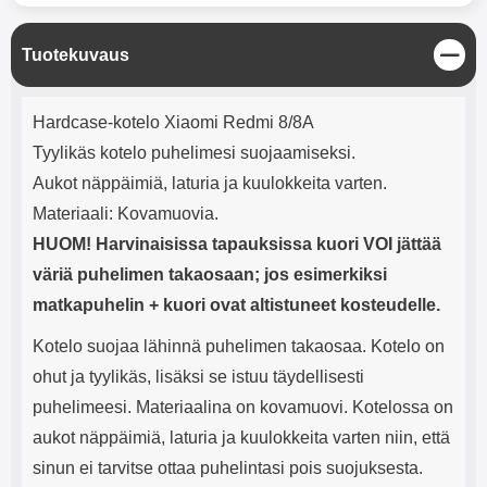
mha Kuunteluaika: noin 4 tuntia
Input: AC100-240V 50/60Hz 0.8A
Max Output: USB: DC5V/3.0A
(15W) 9V/2.0A (18W) 12V/1.5
S
Tuotekuvaus
(18W) Type-C: 5V/3A (PD15W)
u
9V/2.22A (PD20W)
l
Tuotekuvaus
j
12V/1.67A(PD20W) Total Effekt:
Hardcase-kotelo Xiaomi Redmi 8/8A
e
5V/3A Max Maximum output:
Tyylikäs kotelo puhelimesi suojaamiseksi.
20.W Max Johdon pituus: 1 metri
Väri: Valkoinen
Aukot näppäimiä, laturia ja kuulokkeita varten.
Materiaali: Kovamuovia.
HUOM! Harvinaisissa tapauksissa kuori VOI jättää
väriä puhelimen takaosaan; jos esimerkiksi
matkapuhelin + kuori ovat altistuneet kosteudelle.
Kotelo suojaa lähinnä puhelimen takaosaa. Kotelo on
ohut ja tyylikäs, lisäksi se istuu täydellisesti
puhelimeesi. Materiaalina on kovamuovi. Kotelossa on
aukot näppäimiä, laturia ja kuulokkeita varten niin, että
sinun ei tarvitse ottaa puhelintasi pois suojuksesta.