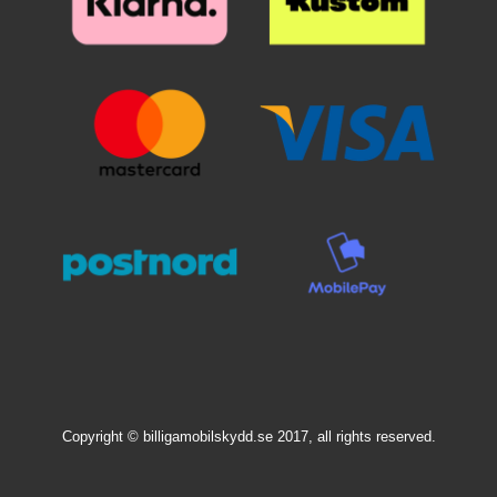
kuviolla.
sen paikoilleen. Kun lasi on
varovaisesti näyttöä vasten. Älä
haluamallasi paikalla, laske se
hankaa. Kun olen päästänyt
varovaisesti näyttöä vasten. Älä
suojalasista irti, se "imeytyy"
hankaa. Kun olen päästänyt
itsestään näyttöön kiinni.
suojalasista irti, se "imeytyy"
Mahdolliset ilmakuplat hierotaan
itsestään näyttöön kiinni.
ulos laitaa kohden esimerkiksi
Mahdolliset ilmakuplat hierotaan
luottokortin avulla. Pienimmät
ulos laitaa kohden esimerkiksi
ilmakuplat voivat kadota itsestään
luottokortin avulla. Pienimmät
24 tunnin sisällä. Puhelimesi
ilmakuplat voivat kadota itsestään
näyttö on nyt suojattu parhaalla
24 tunnin sisällä. Puhelimesi
mahdollisella tavalla! Kannattaa
näyttö on nyt suojattu parhaalla
panostaa hieman ylimääräistä
mahdollisella tavalla! Kannattaa
näytönsuojaan. Karaistusta
panostaa hieman ylimääräistä
lasista /lasista valmistettu
näytönsuojaan. Karaistusta
näytönsuoja suojaa tehokkaasti
lasista /lasista valmistettu
puhelintasi naarmuilta ja vedeltä.
näytönsuoja suojaa tehokkaasti
Vaikka puhelin putoaisi lattialle ja
puhelintasi naarmuilta ja vedeltä.
lasi halkeaisi, selviää puhelimesi
Vaikka puhelin putoaisi lattialle ja
näyttö vahingoittumattomana!
lasi halkeaisi, selviää puhelimesi
Muovikalvoon verrattuna tämän
Copyright © billigamobilskydd.se 2017, all rights reserved.
näyttö vahingoittumattomana!
näytönsuojan asentaminen on
Muovikalvoon verrattuna tämän
todella helppoa. Kun olet
näytönsuojan asentaminen on
varmistanut, että puhelimesi