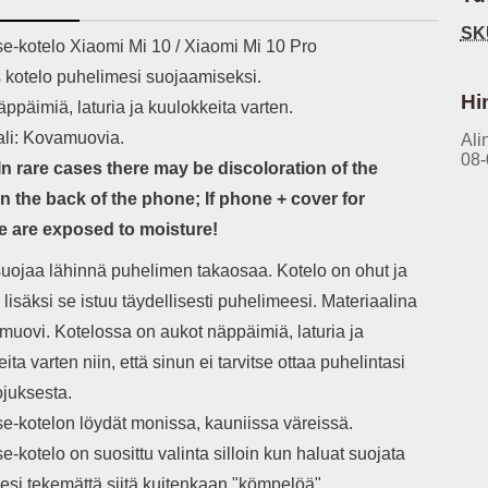
h-versio: 5.3 Akkukotelon
Lightning -johto tulee mukana. Tuote
SK
tti: 200 mha Kuunteluaika:
on CE-merkitty Input: AC100-240V
käy
ekuvaus
e-kotelo Xiaomi Mi 10 / Xiaomi Mi 10 Pro
noin 4 tuntia
50/60Hz 0.8A Max Output: USB:
vahi
s kotelo puhelimesi suojaamiseksi.
DC5V/3.0A (15W) 9V/2.0A (18W)
au
12V/1.5 (18W) Type-C: 5V/3A
il
Hi
ppäimiä, laturia ja kuulokkeita varten.
(PD15W) 9V/2.22A (PD20W)
sis
ali: Kovamuovia.
12V/1.67A(PD20W) Total Effekt:
Ali
paik
08-
5V/3A Max Maximum output: 20.W
kla
n rare cases there may be discoloration of the
Max Johdon pituus: 1 metri Väri:
s
n the back of the phone; If phone + cover for
Valkoinen
väreissä Materiaali
Yks
 are exposed to moisture!
Kot
o
suojaa lähinnä puhelimen takaosaa. Kotelo on ohut ja
mat
, lisäksi se istuu täydellisesti puhelimeesi. Materiaalina
ko
muovi. Kotelossa on aukot näppäimiä, laturia ja
hei
ita varten niin, että sinun ei tarvitse ottaa puhelintasi
k
ojuksesta.
As
e-kotelon löydät monissa, kauniissa väreissä.
lo
-kotelo on suosittu valinta silloin kun haluat suojata
ajat
esi tekemättä siitä kuitenkaan "kömpelöä".