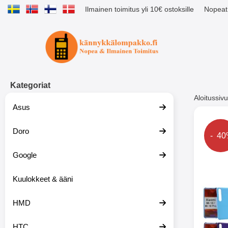
Ilmainen toimitus yli 10€ ostoksille
Nopeat 
Ostoskori laajennettu Tibro billig
Kategoriat
Aloitussivu
Asus
Muutk
Doro
Hinta
- 4
Google
-51%
Kuulokkeet & ääni
HMD
HTC