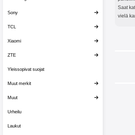
Saat ka
Sony
vielä ka
TCL
Xiaomi
ZTE
-28%
Yleissopivat suojat
Muut merkit
-38%
Muut
Urheilu
Crazy H
Laukut
Mi 10