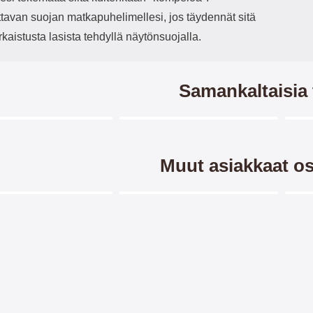
ttavan suojan matkapuhelimellesi, jos täydennät sitä
rkaistusta lasista tehdyllä näytönsuojalla.
Samankaltaisia 
Merkitse blow productListContainer
Merkitse blow productListCo
7 variantit
-28%
-4
Muut asiakkaat os
Merkitse blow productListContainer
Merkitse blow productListCo
orse Lompakko Xiaomi
Kuviolompakko Xiaomi Mi 10 /
Flip
 / Xiaomi Mi 10 Pro
Xiaomi Mi 10 Pro