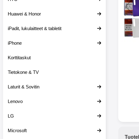
Huawei & Honor
Langat
iPadit, lukulaitteet & tabletit
XO-X33 Bl
iPhone
X33 ov
kuulo
36.9
Mukan
Korttitaskut
kuulokk
menetä 
Tietokone & TV
laturina k
käytössä
koteloon, 
Laturit & Sovitin
kuunne
Molempi
Lenovo
eriksee
varustet
voidaan k
LG
Bluetoot
hyvän
Microsoft
yhteyde
Tuote
joka kest