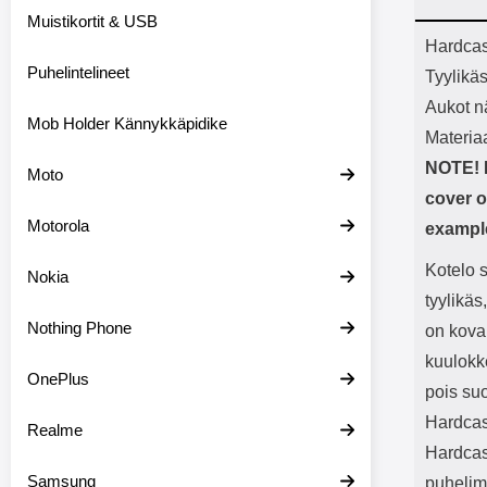
Bluetoot
Muistikortit & USB
kapasitee
Tuot
Hardcas
Puhelintelineet
Tyylikä
Aukot nä
Mob Holder Kännykkäpidike
Materia
NOTE! I
Moto
cover o
Motorola
example
Kotelo 
Nokia
tyylikäs
Nothing Phone
on kova
kuulokke
OnePlus
pois su
Hardcas
Realme
Hardcase
Samsung
puhelim