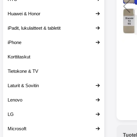
Huawei & Honor
Langat
iPadit, lukulaitteet & tabletit
XO-X33 Bl
iPhone
X33 ov
kuulo
36.9
Mukan
Korttitaskut
kuulokk
menetä 
Tietokone & TV
laturina k
käytössä
koteloon, 
Laturit & Sovitin
kuunne
Molempi
Lenovo
eriksee
varustet
voidaan k
LG
Bluetoot
hyvän
Microsoft
yhteyde
Tuote
joka kest