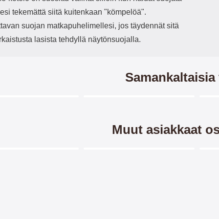
esi tekemättä siitä kuitenkaan "kömpelöä".
ttavan suojan matkapuhelimellesi, jos täydennät sitä
rkaistusta lasista tehdyllä näytönsuojalla.
Samankaltaisia 
Merkitse blow productListContainer
Merkitse blow productListCo
-28%
-2
Muut asiakkaat os
Merkitse blow productListContainer
Merkitse blow productListCo
7 variantit
7 variantit
ompakko Xiaomi 13 5G
Kuviolompakko Xiaomi 13 5G
Cra