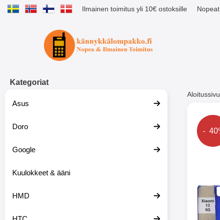
Ilmainen toimitus yli 10€ ostoksille
Nopeat 
Ostoskori laajennettu Tibro billig
Kategoriat
Aloitussivu
Asus
Muutk
Doro
Hinta
- 4
Google
-51%
Kuulokkeet & ääni
HMD
HTC