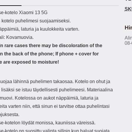
h-versio: 5.3 Akkukotelon
Lightning -johto tulee mukana. Tuote
u
SK
tti: 200 mha Kuunteluaika:
on CE-merkitty Input: AC100-240V
m
ekuvaus
e-kotelo Xiaomi 13 5G
noin 4 tuntia
50/60Hz 0.8A Max Output: USB:
Ko
s kotelo puhelimesi suojaamiseksi.
DC5V/3.0A (15W) 9V/2.0A (18W)
Kote
12V/1.5 (18W) Type-C: 5V/3A
ti
Hi
ppäimiä, laturia ja kuulokkeita varten.
(PD15W) 9V/2.22A (PD20W)
aukk
ali: Kovamuovia.
12V/1.67A(PD20W) Total Effekt:
Ali
tarv
08-
5V/3A Max Maximum output: 20.W
v
n rare cases there may be discoloration of the
Max Johdon pituus: 1 metri Väri:
lisäl
n the back of the phone; If phone + cover for
Valkoinen
etu-
task
 are exposed to moisture!
ta
vetok
täm
suojaa lähinnä puhelimen takaosaa. Kotelo on ohut ja
Ja m
sitä 
, lisäksi se istuu täydellisesti puhelimeesi. Materiaalina
on
muovi. Kotelossa on aukot näppäimiä, laturia ja
kiin
ita varten niin, että sinun ei tarvitse ottaa puhelintasi
ojuksesta.
e-kotelon löydät monissa, kauniissa väreissä.
-kotelo on suosittu valinta silloin kun haluat suojata