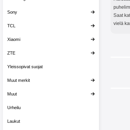
puhelim
Sony
Saat ka
vielä ka
TCL
Xiaomi
ZTE
Yleissopivat suojat
-28%
Muut merkit
Muut
Urheilu
Laukut
Kuviol