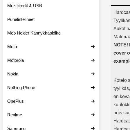
Bluetoot
Muistikortit & USB
kapasitee
Tuot
Hardcas
Puhelintelineet
Tyylikä
Aukot nä
Mob Holder Kännykkäpidike
Materia
NOTE! I
Moto
cover o
Motorola
example
Nokia
Kotelo 
Nothing Phone
tyylikäs
on kova
OnePlus
kuulokke
pois su
Realme
Hardcas
Samsung
Hardcase