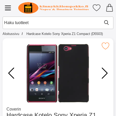
Ostoskori laajennettu Tibro billi
Suosikkini
Valikko
Hae
Tee
Haku tuotteet
Aloitussivu
Hardcase Kotelo Sony Xperia Z1 Compact (D5503)
Merkitse hardcase Kotelo Sony Xperia Z
Mene tuotemerkkisivulle
Coverin
Hardcase Kotelo Sony Xperia Z1