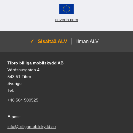
coverin.com
Aktivoi:
Sisältää ALV
Ilman ALV
Alatunnisteen sisältö Sekalaista tietoa ja l
Tibro billiga mobilskydd AB
Värdshusgatan 4
543 51 Tibro
Sverige
Tel:
+46 504 500525
E-post:
info@billigamobilskydd.se