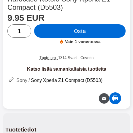
Compact (D5503)
Osta tämä tuote, Hardcase Kotelo Sony Xperia Z1 Compact
hinta
9.95 EUR
määrä
Osta
Vain 1 varastossa
Saatavuus:
Tuote nro:
1314 Svart
- Coverin
Katso lisää samankaltaisia tuotteita
Sony /
Sony Xperia Z1 Compact (D5503)
Tuotetiedot