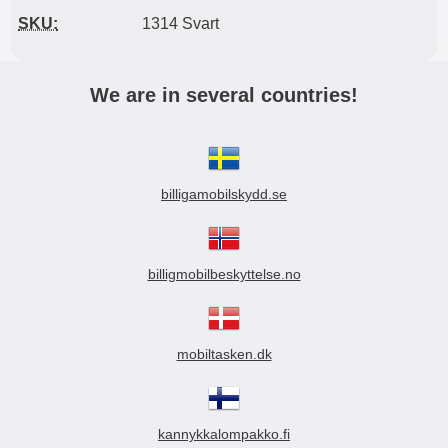
SKU:
1314 Svart
We are in several countries!
billigamobilskydd.se
billigmobilbeskyttelse.no
mobiltasken.dk
kannykkalompakko.fi