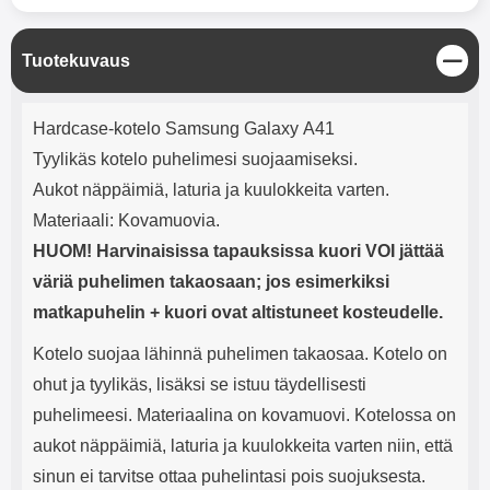
mha Kuunteluaika: noin 4 tuntia
Input: AC100-240V 50/60Hz 0.8A
Max Output: USB: DC5V/3.0A
(15W) 9V/2.0A (18W) 12V/1.5
S
Tuotekuvaus
(18W) Type-C: 5V/3A (PD15W)
u
9V/2.22A (PD20W)
l
Tuotekuvaus
12V/1.67A(PD20W) Total Effekt:
j
Hardcase-kotelo Samsung Galaxy A41
5V/3A Max Maximum output:
e
20.W Max Johdon pituus: 1 metri
Tyylikäs kotelo puhelimesi suojaamiseksi.
Väri: Valkoinen
Aukot näppäimiä, laturia ja kuulokkeita varten.
Materiaali: Kovamuovia.
HUOM! Harvinaisissa tapauksissa kuori VOI jättää
väriä puhelimen takaosaan; jos esimerkiksi
matkapuhelin + kuori ovat altistuneet kosteudelle.
Kotelo suojaa lähinnä puhelimen takaosaa. Kotelo on
ohut ja tyylikäs, lisäksi se istuu täydellisesti
puhelimeesi. Materiaalina on kovamuovi. Kotelossa on
aukot näppäimiä, laturia ja kuulokkeita varten niin, että
sinun ei tarvitse ottaa puhelintasi pois suojuksesta.